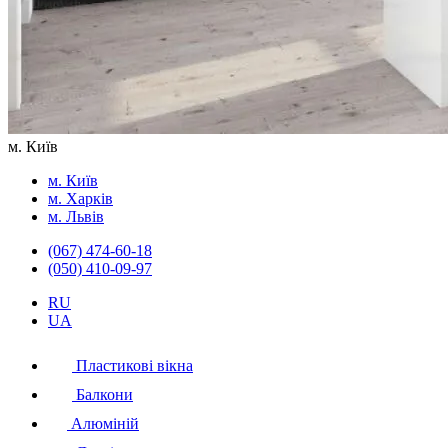
м. Київ
м. Київ
м. Харків
м. Львів
(067) 474-60-18
(050) 410-09-97
RU
UA
Пластикові вікна
Балкони
Алюміній