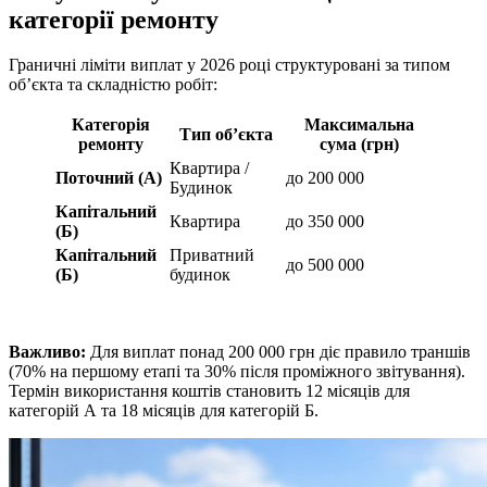
категорії ремонту
Граничні ліміти виплат у 2026 році структуровані за типом
об’єкта та складністю робіт:
Категорія
Максимальна
Тип об’єкта
ремонту
сума (грн)
Квартира /
Поточний (А)
до 200 000
Будинок
Капітальний
Квартира
до 350 000
(Б)
Капітальний
Приватний
до 500 000
(Б)
будинок
Важливо:
Для виплат понад 200 000 грн діє правило траншів
(70% на першому етапі та 30% після проміжного звітування).
Термін використання коштів становить 12 місяців для
категорій А та 18 місяців для категорій Б.