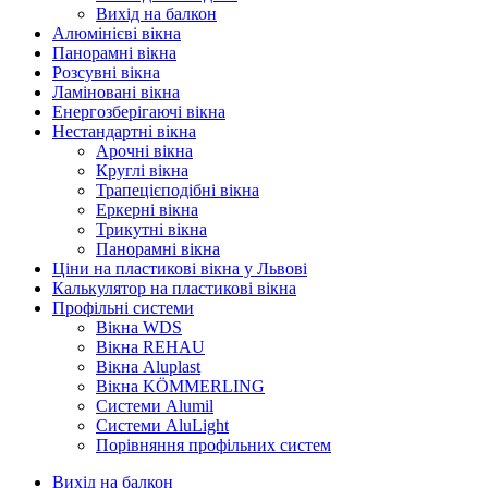
Вихід на балкон
Алюмінієві вікна
Панорамні вікна
Розсувні вікна
Ламіновані вікна
Енергозберігаючі вікна
Нестандартні вікна
Арочні вікна
Круглі вікна
Трапецієподібні вікна
Еркерні вікна
Трикутні вікна
Панорамні вікна
Ціни на пластикові вікна у Львові
Калькулятор на пластикові вікна
Профільні системи
Вікна WDS
Вікна REHAU
Вікна Aluplast
Вікна KÖMMERLING
Cистеми Alumil
Системи AluLight
Порівняння профільних систем
Вихід на балкон