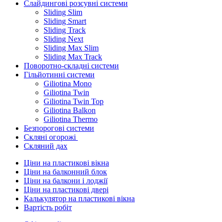
Слайдингові розсувні системи
Sliding Slim
Sliding Smart
Sliding Track
Sliding Next
Sliding Max Slim
Sliding Max Track
Поворотно-складні системи
Гільйотинні системи
Giliotina Mono
Giliotina Twin
Giliotina Twin Top
Giliotina Balkon
Giliotina Thermo
Безпорогові системи
Скляні огорожі
Скляний дах
Ціни на пластикові вікна
Ціни на балконний блок
Ціни на балкони і лоджії
Ціни на пластикові двері
Калькулятор на пластикові вікна
Вартість робіт