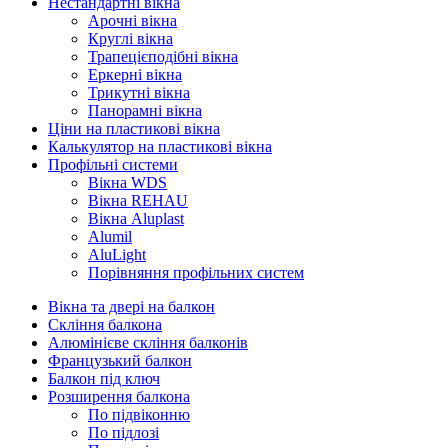
Нестандартні вікна
Арочні вікна
Круглі вікна
Трапецієподібні вікна
Еркерні вікна
Трикутні вікна
Панорамні вікна
Ціни на пластикові вікна
Калькулятор на пластикові вікна
Профільні системи
Вікна WDS
Вікна REHAU
Вікна Aluplast
Alumil
AluLight
Порівняння профільних систем
Вікна та двері на балкон
Скління балкона
Алюмінієве скління балконів
Французький балкон
Балкон під ключ
Розширення балкона
По підвіконню
По підлозі