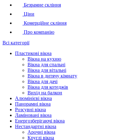
Безрамне скління
Ціни
Комерційне скління
Про компанію
Всі категорії
Пластикові вікна
Вікна на кухню
Вікна для спальні
Вікна для вітальні
Вікна в дитячу кімнату
Вікна для дачі
Вікна для котеджів
Вихід на балкон
Алюмінієві вікна
Панорамні вікна
Розсувні вікна
Ламіновані вікна
Енергозберігаючі вікна
Нестандартні вікна
Арочні вікна
Круглі вікна