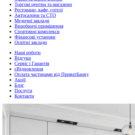
Торгові центри та магазини
Ресторани, кафе, готелі
Автосалони та СТО
Медичні заклади
Виробничі приміщення
Спортивні комплекси
Фінансові установи
Освітні заклади
Наші роботи
Відгуки
Сервіс і Гарантія
єВідновлення
Оплата частинами від ПриватБанку
Акції
Блог
Послуги
Контакти