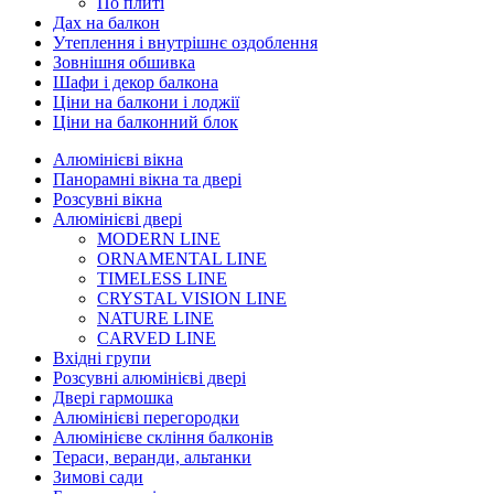
По плиті
Дах на балкон
Утеплення і внутрішнє оздоблення
Зовнішня обшивка
Шафи і декор балкона
Ціни на балкони і лоджії
Ціни на балконний блок
Алюмінієві вікна
Панорамні вікна та двері
Розсувні вікна
Алюмінієві двері
MODERN LINE
ORNAMENTAL LINE
TIMELESS LINE
CRYSTAL VISION LINE
NATURE LINE
CARVED LINE
Вхідні групи
Розсувні алюмінієві двері
Двері гармошка
Алюмінієві перегородки
Алюмінієве скління балконів
Тераси, веранди, альтанки
Зимові сади