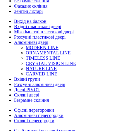
Безрамне скління
Фасадне скління
Зенітні ліхтарі
Вихід на балкон
Вхідні пластикові двері
Міжкімнатні пластикові двері
Розсувні пластикові двері
Алюмінієві двері
MODERN LINE
ORNAMENTAL LINE
TIMELESS LINE
CRYSTAL VISION LINE
NATURE LINE
CARVED LINE
Вхідні групи
Розсувні алюмінієві двері
Двері PIVOT
Скляні двері
Безрамне скління
Офісні перегородки
Алюмінієві перегородки
Скляні перегородки
Слайдингові розсувні системи