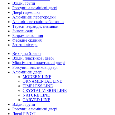
Вхідні групи
Розсувні алюмінієві двері
Двері гармошка
Алюмінієві перегородки
Алюмінієве скління балконів
Тераси, веранди, альтанки
Зимові сади
Безрамне скління
Фасадне скління
Зенітні ліхтарі
Вихід на балкон
Вхідні пластикові двері
Міжкімнатні пластикові двері
Розсувні пластикові двері
Алюмінієві двері
MODERN LINE
ORNAMENTAL LINE
TIMELESS LINE
CRYSTAL VISION LINE
NATURE LINE
CARVED LINE
Вхідні групи
Розсувні алюмінієві двері
Двері PIVOT