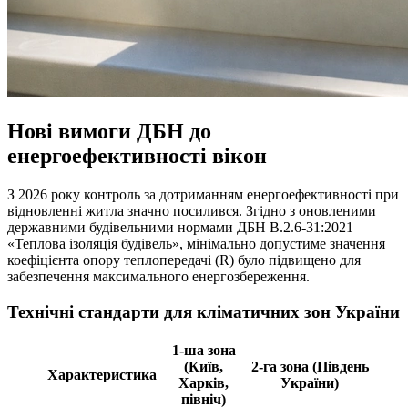
Нові вимоги ДБН до
енергоефективності вікон
З 2026 року контроль за дотриманням енергоефективності при
відновленні житла значно посилився. Згідно з оновленими
державними будівельними нормами ДБН В.2.6-31:2021
«Теплова ізоляція будівель», мінімально допустиме значення
коефіцієнта опору теплопередачі (R) було підвищено для
забезпечення максимального енергозбереження.
Технічні стандарти для кліматичних зон України
1-ша зона
(Київ,
2-га зона (Південь
Характеристика
Харків,
України)
північ)