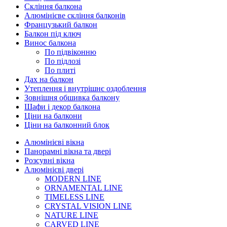
Скління балкона
Алюмінієве скління балконів
Французький балкон
Балкон під ключ
Винос балкона
По підвіконню
По підлозі
По плиті
Дах на балкон
Утеплення і внутрішнє оздоблення
Зовнішня обшивка балкону
Шафи і декор балкона
Ціни на балкони
Ціни на балконний блок
Алюмінієві вікна
Панорамні вікна та двері
Розсувні вікна
Алюмінієві двері
MODERN LINE
ORNAMENTAL LINE
TIMELESS LINE
CRYSTAL VISION LINE
NATURE LINE
CARVED LINE