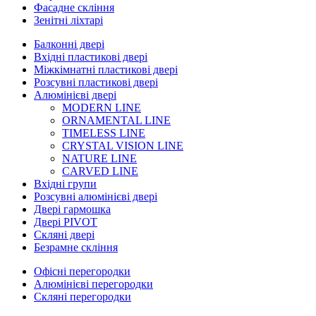
Фасадне скління
Зенітні ліхтарі
Балконні двері
Вхідні пластикові двері
Міжкімнатні пластикові двері
Розсувні пластикові двері
Алюмінієві двері
MODERN LINE
ORNAMENTAL LINE
TIMELESS LINE
CRYSTAL VISION LINE
NATURE LINE
CARVED LINE
Вхідні групи
Розсувні алюмінієві двері
Двері гармошка
Двері PIVOT
Скляні двері
Безрамне скління
Офісні перегородки
Алюмінієві перегородки
Скляні перегородки