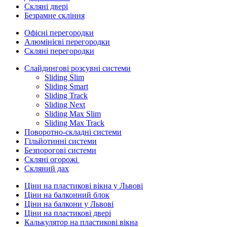
Скляні двері
Безрамне скління
Офісні перегородки
Алюмінієві перегородки
Скляні перегородки
Слайдингові розсувні системи
Sliding Slim
Sliding Smart
Sliding Track
Sliding Next
Sliding Max Slim
Sliding Max Track
Поворотно-складні системи
Гільйотинні системи
Безпорогові системи
Скляні огорожі
Скляний дах
Ціни на пластикові вікна у Львові
Ціни на балконний блок
Ціни на балкони у Львові
Ціни на пластикові двері
Калькулятор на пластикові вікна