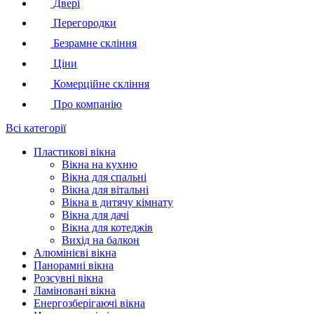
Двері
Перегородки
Безрамне скління
Ціни
Комерційне скління
Про компанію
Всі категорії
Пластикові вікна
Вікна на кухню
Вікна для спальні
Вікна для вітальні
Вікна в дитячу кімнату
Вікна для дачі
Вікна для котеджів
Вихід на балкон
Алюмінієві вікна
Панорамні вікна
Розсувні вікна
Ламіновані вікна
Енергозберігаючі вікна