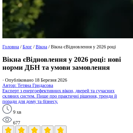
Головна
/
Блог
/
Вікна
/
Вікна єВідновлення у 2026 році
Вікна єВідновлення у 2026 році: нові
норми ДБН та умови замовлення
· Опубліковано 18 Березня 2026
Автор: Тетяна Гридасова
Експерт з енергоефективних вікон, дверей та сучасних
скляних систем. Пише про практичні рішення, тренди й
поради для дому та бізнесу.
9 хв
677