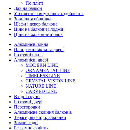
По плиті
Дах на балкон
Утеплення і внутрішнє оздоблення
Зовнішня обшивка
Шафи і декор балкона
Ціни на балкони і лоджії
Ціни на балконний блок
Алюмінієві вікна
Панорамні вікна та двері
Розсувні вікна
Алюмінієві двері
MODERN LINE
ORNAMENTAL LINE
TIMELESS LINE
CRYSTAL VISION LINE
NATURE LINE
CARVED LINE
Вхідні групи
Розсувні двері
Перегородки
Алюмінієве скління балконів
Тераси, веранди, альтанки
Зимові сади
Безрамне скління