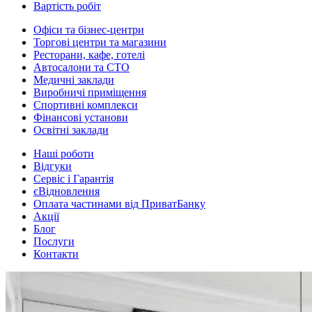
Вартість робіт
Офіси та бізнес-центри
Торгові центри та магазини
Ресторани, кафе, готелі
Автосалони та СТО
Медичні заклади
Виробничі приміщення
Спортивні комплекси
Фінансові установи
Освітні заклади
Наші роботи
Відгуки
Сервіс і Гарантія
єВідновлення
Оплата частинами від ПриватБанку
Акції
Блог
Послуги
Контакти