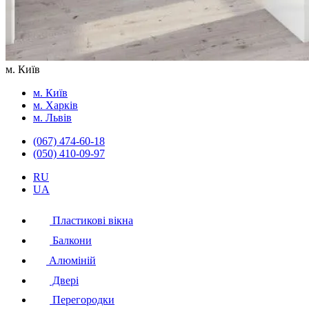
м. Київ
м. Київ
м. Харків
м. Львів
(067) 474-60-18
(050) 410-09-97
RU
UA
Пластикові вікна
Балкони
Алюміній
Двері
Перегородки