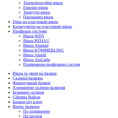
Трапецієподібні вікна
Еркерні вікна
Трикутні вікна
Панорамні вікна
Ціни на пластикові вікна
Калькулятор на пластикові вікна
Профільні системи
Вікна WDS
Вікна REHAU
Вікна Aluplast
Вікна KÖMMERLING
Вікна Alumil
Вікна AluLight
Порівняння профільних систем
Вікна та двері на балкон
Скління балкона
Французький балкон
Алюмінієве скління балконів
Безрамне скління
Giliotina Balkon
Балкон під ключ
Винос балкона
По підвіконню
По підлозі