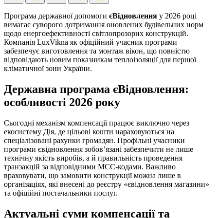
Програма державної допомоги
єВідновлення
у 2026 році
вимагає суворого дотримання оновлених будівельних норм
щодо енергоефективності світлопрозорих конструкцій.
Компанія LuxVikna як офіційний учасник програми
забезпечує виготовлення та монтаж вікон, що повністю
відповідають новим показникам теплоізоляції для першої
кліматичної зони України.
Державна програма єВідновлення:
особливості 2026 року
Сьогодні механізм компенсації працює виключно через
екосистему Дія, де цільові кошти нараховуються на
спеціалізовані рахунки громадян. Профільні учасники
програми євідновлення зобов’язані забезпечити не лише
технічну якість виробів, а й правильність проведення
транзакцій за відповідними МСС-кодами. Важливо
враховувати, що замовити конструкції можна лише в
організаціях, які внесені до реєстру «євідновлення магазини»
та офіційні постачальники послуг.
Актуальні суми компенсації та