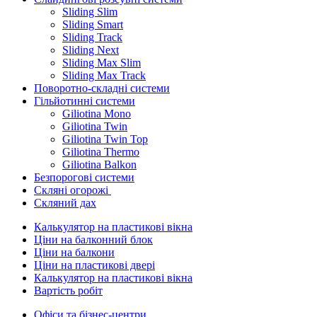
Sliding Slim
Sliding Smart
Sliding Track
Sliding Next
Sliding Max Slim
Sliding Max Track
Поворотно-складні системи
Гільйотинні системи
Giliotina Mono
Giliotina Twin
Giliotina Twin Top
Giliotina Thermo
Giliotina Balkon
Безпорогові системи
Скляні огорожі
Скляний дах
Калькулятор на пластикові вікна
Ціни на балконний блок
Ціни на балкони
Ціни на пластикові двері
Калькулятор на пластикові вікна
Вартість робіт
Офіси та бізнес-центри