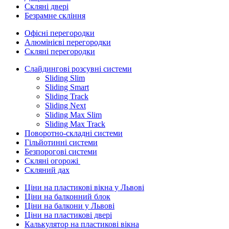
Скляні двері
Безрамне скління
Офісні перегородки
Алюмінієві перегородки
Скляні перегородки
Слайдингові розсувні системи
Sliding Slim
Sliding Smart
Sliding Track
Sliding Next
Sliding Max Slim
Sliding Max Track
Поворотно-складні системи
Гільйотинні системи
Безпорогові системи
Скляні огорожі
Скляний дах
Ціни на пластикові вікна у Львові
Ціни на балконний блок
Ціни на балкони у Львові
Ціни на пластикові двері
Калькулятор на пластикові вікна