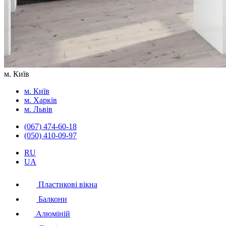
м. Київ
м. Київ
м. Харків
м. Львів
(067) 474-60-18
(050) 410-09-97
RU
UA
Пластикові вікна
Балкони
Алюміній