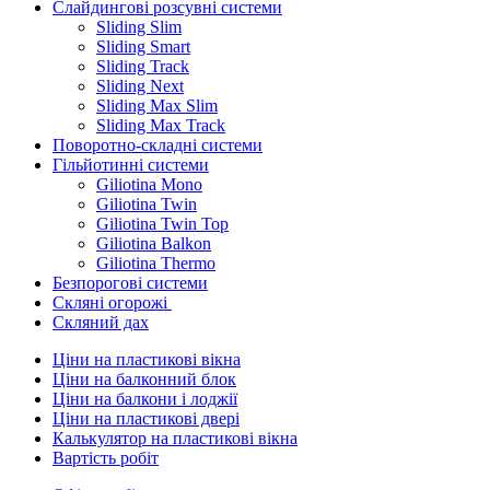
Слайдингові розсувні системи
Sliding Slim
Sliding Smart
Sliding Track
Sliding Next
Sliding Max Slim
Sliding Max Track
Поворотно-складні системи
Гільйотинні системи
Giliotina Mono
Giliotina Twin
Giliotina Twin Top
Giliotina Balkon
Giliotina Thermo
Безпорогові системи
Скляні огорожі
Скляний дах
Ціни на пластикові вікна
Ціни на балконний блок
Ціни на балкони і лоджії
Ціни на пластикові двері
Калькулятор на пластикові вікна
Вартість робіт