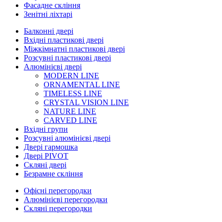
Фасадне скління
Зенітні ліхтарі
Балконні двері
Вхідні пластикові двері
Міжкімнатні пластикові двері
Розсувні пластикові двері
Алюмінієві двері
MODERN LINE
ORNAMENTAL LINE
TIMELESS LINE
CRYSTAL VISION LINE
NATURE LINE
CARVED LINE
Вхідні групи
Розсувні алюмінієві двері
Двері гармошка
Двері PIVOT
Скляні двері
Безрамне скління
Офісні перегородки
Алюмінієві перегородки
Скляні перегородки