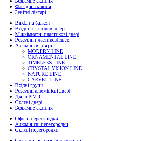
Безрамне скління
Фасадне скління
Зенітні ліхтарі
Вихід на балкон
Вхідні пластикові двері
Міжкімнатні пластикові двері
Розсувні пластикові двері
Алюмінієві двері
MODERN LINE
ORNAMENTAL LINE
TIMELESS LINE
CRYSTAL VISION LINE
NATURE LINE
CARVED LINE
Вхідні групи
Розсувні алюмінієві двері
Двері PIVOT
Скляні двері
Безрамне скління
Офісні перегородки
Алюмінієві перегородки
Скляні перегородки
Слайдингові розсувні системи