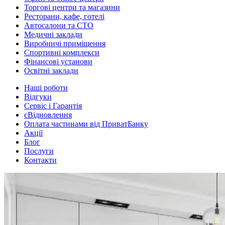
Торгові центри та магазини
Ресторани, кафе, готелі
Автосалони та СТО
Медичні заклади
Виробничі приміщення
Спортивні комплекси
Фінансові установи
Освітні заклади
Наші роботи
Відгуки
Сервіс і Гарантія
єВідновлення
Оплата частинами від ПриватБанку
Акції
Блог
Послуги
Контакти