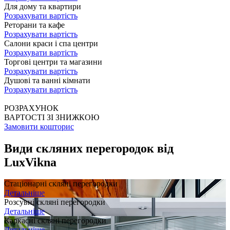
Для дому та квартири
Розрахувати вартість
Реторани та кафе
Розрахувати вартість
Салони краси і спа центри
Розрахувати вартість
Торгові центри та магазини
Розрахувати вартість
Душові та ванні кімнати
Розрахувати вартість
РОЗРАХУНОК
ВАРТОСТІ ЗІ ЗНИЖКОЮ
Замовити кошторис
Види скляних перегородок від
LuxVikna
Стаціонарні скляні перегородки
Детальніше
Розсувні скляні перегородки
Детальніше
Каркасні скляні перегородки
Детальніше