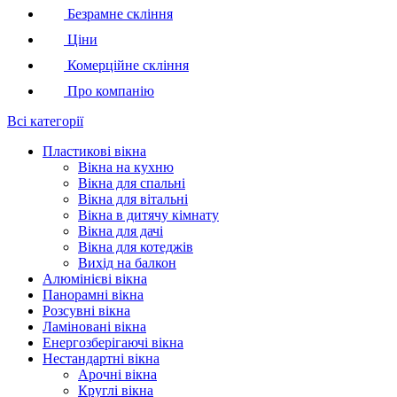
Безрамне скління
Ціни
Комерційне скління
Про компанію
Всі категорії
Пластикові вікна
Вікна на кухню
Вікна для спальні
Вікна для вітальні
Вікна в дитячу кімнату
Вікна для дачі
Вікна для котеджів
Вихід на балкон
Алюмінієві вікна
Панорамні вікна
Розсувні вікна
Ламіновані вікна
Енергозберігаючі вікна
Нестандартні вікна
Арочні вікна
Круглі вікна