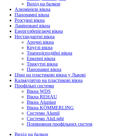
Вихід на балкон
Алюмінієві вікна
Панорамні вікна
Розсувні вікна
Ламіновані вікна
Енергозберігаючі вікна
Нестандартні вікна
Арочні вікна
Круглі вікна
Трапецієподібні вікна
Еркерні вікна
Трикутні вікна
Панорамні вікна
Ціни на пластикові вікна у Львові
Калькулятор на пластикові вікна
Профільні системи
Вікна WDS
Вікна REHAU
Вікна Aluplast
Вікна KÖMMERLING
Cистеми Alumil
Системи AluLight
Порівняння профільних систем
Вихід на балкон