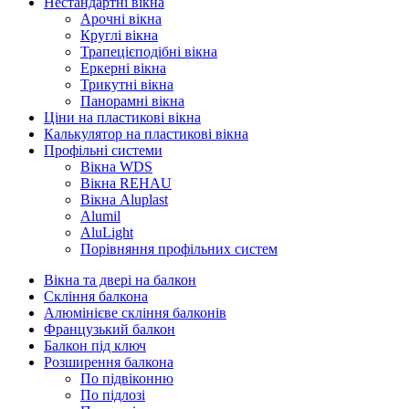
Нестандартні вікна
Арочні вікна
Круглі вікна
Трапецієподібні вікна
Еркерні вікна
Трикутні вікна
Панорамні вікна
Ціни на пластикові вікна
Калькулятор на пластикові вікна
Профільні системи
Вікна WDS
Вікна REHAU
Вікна Aluplast
Alumil
AluLight
Порівняння профільних систем
Вікна та двері на балкон
Скління балкона
Алюмінієве скління балконів
Французький балкон
Балкон під ключ
Розширення балкона
По підвіконню
По підлозі