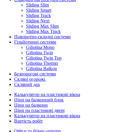
Sliding Slim
Sliding Smart
Sliding Track
Sliding Next
Sliding Max Slim
Sliding Max Track
Поворотно-складні системи
Гільйотинні системи
Giliotina Mono
Giliotina Twin
Giliotina Twin Top
Giliotina Thermo
Giliotina Balkon
Безпорогові системи
Скляні огорожі
Скляний дах
Калькулятор на пластикові вікна
Ціни на балконний блок
Ціни на балкони
Ціни на пластикові двері
Калькулятор на пластикові вікна
Вартість робіт
Офіси та бізнес-центри