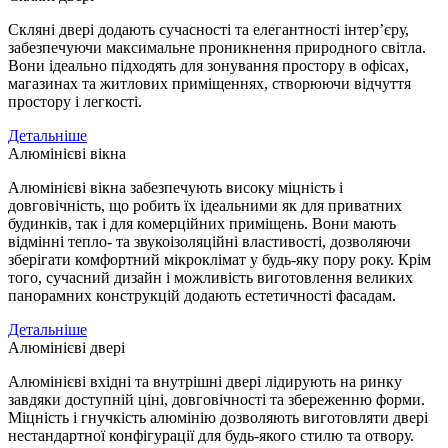
Скляні двері додають сучасності та елегантності інтер’єру,
забезпечуючи максимальне проникнення природного світла.
Вони ідеально підходять для зонування простору в офісах,
магазинах та житлових приміщеннях, створюючи відчуття
простору і легкості.
Детальніше
Алюмінієві вікна
Алюмінієві вікна забезпечують високу міцність і
довговічність, що робить їх ідеальними як для приватних
будинків, так і для комерційних приміщень. Вони мають
відмінні тепло- та звукоізоляційні властивості, дозволяючи
зберігати комфортний мікроклімат у будь-яку пору року. Крім
того, сучасний дизайн і можливість виготовлення великих
панорамних конструкцій додають естетичності фасадам.
Детальніше
Алюмінієві двері
Алюмінієві вхідні та внутрішні двері лідирують на ринку
завдяки доступній ціні, довговічності та збереженню форми.
Міцність і гнучкість алюмінію дозволяють виготовляти двері
нестандартної конфігурації для будь-якого стилю та отвору.