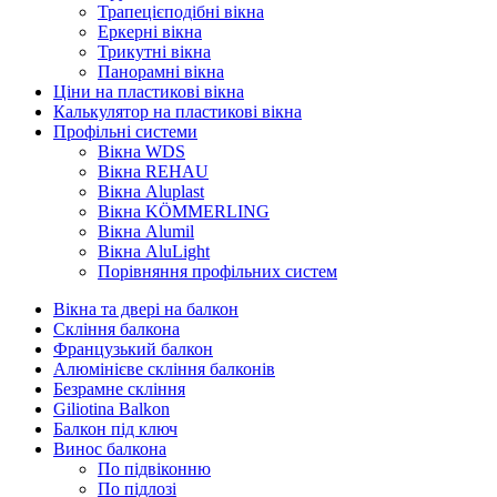
Трапецієподібні вікна
Еркерні вікна
Трикутні вікна
Панорамні вікна
Ціни на пластикові вікна
Калькулятор на пластикові вікна
Профільні системи
Вікна WDS
Вікна REHAU
Вікна Aluplast
Вікна KÖMMERLING
Вікна Alumil
Вікна AluLight
Порівняння профільних систем
Вікна та двері на балкон
Скління балкона
Французький балкон
Алюмінієве скління балконів
Безрамне скління
Giliotina Balkon
Балкон під ключ
Винос балкона
По підвіконню
По підлозі