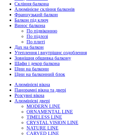
Скління балкона
Алюмінієве скління балконів
Французький балкон
Балкон під ключ
Винос балкона
По підвіконню
По підлозі
По плиті
Дах на балкон
Утеплення і внутрішнє оздоблення
Зовнішня обшивка балкону
Шафи і декор балкона
Ціни на балкони
Ціни на балконний блок
Алюмінієві вікна
Панорамні вікна та двері
Розсувні вікна
Алюмінієві двері
MODERN LINE
ORNAMENTAL LINE
TIMELESS LINE
CRYSTAL VISION LINE
NATURE LINE
CARVED LINE