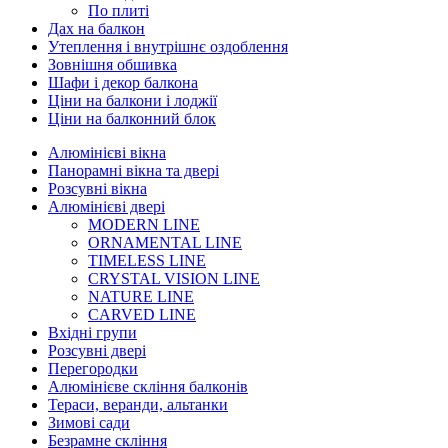
По плиті
Дах на балкон
Утеплення і внутрішнє оздоблення
Зовнішня обшивка
Шафи і декор балкона
Ціни на балкони і лоджії
Ціни на балконний блок
Алюмінієві вікна
Панорамні вікна та двері
Розсувні вікна
Алюмінієві двері
MODERN LINE
ORNAMENTAL LINE
TIMELESS LINE
CRYSTAL VISION LINE
NATURE LINE
CARVED LINE
Вхідні групи
Розсувні двері
Перегородки
Алюмінієве скління балконів
Тераси, веранди, альтанки
Зимові сади
Безрамне скління