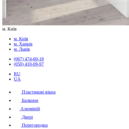
м. Київ
м. Київ
м. Харків
м. Львів
(067) 474-60-18
(050) 410-09-97
RU
UA
Пластикові вікна
Балкони
Алюміній
Двері
Перегородки