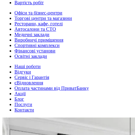
Вартість робіт
Офіси та бізнес-центри
Торгові центри та магазини
Ресторани, кафе, готелі
Автосалони та СТО
Медичні заклади
Виробничі приміщення
Спортивні комплекси
Фінансові установи
Освітні заклади
Наші роботи
Відгуки
Сервіс і Гарантія
єВідновлення
Оплата частинами від ПриватБанку
Акції
Блог
Послуги
Контакти