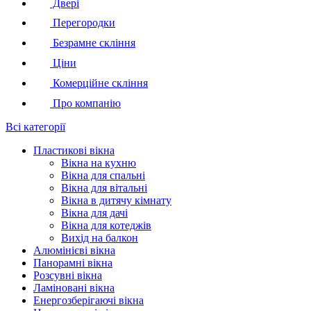
Двері
Перегородки
Безрамне скління
Ціни
Комерційне скління
Про компанію
Всі категорії
Пластикові вікна
Вікна на кухню
Вікна для спальні
Вікна для вітальні
Вікна в дитячу кімнату
Вікна для дачі
Вікна для котеджів
Вихід на балкон
Алюмінієві вікна
Панорамні вікна
Розсувні вікна
Ламіновані вікна
Енергозберігаючі вікна