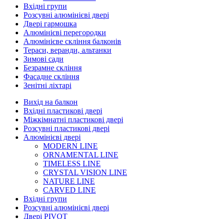
Вхідні групи
Розсувні алюмінієві двері
Двері гармошка
Алюмінієві перегородки
Алюмінієве скління балконів
Тераси, веранди, альтанки
Зимові сади
Безрамне скління
Фасадне скління
Зенітні ліхтарі
Вихід на балкон
Вхідні пластикові двері
Міжкімнатні пластикові двері
Розсувні пластикові двері
Алюмінієві двері
MODERN LINE
ORNAMENTAL LINE
TIMELESS LINE
CRYSTAL VISION LINE
NATURE LINE
CARVED LINE
Вхідні групи
Розсувні алюмінієві двері
Двері PIVOT