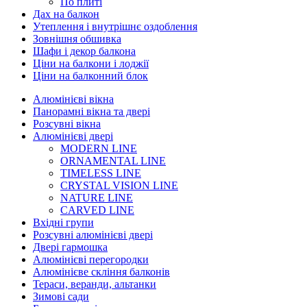
По плиті
Дах на балкон
Утеплення і внутрішнє оздоблення
Зовнішня обшивка
Шафи і декор балкона
Ціни на балкони і лоджії
Ціни на балконний блок
Алюмінієві вікна
Панорамні вікна та двері
Розсувні вікна
Алюмінієві двері
MODERN LINE
ORNAMENTAL LINE
TIMELESS LINE
CRYSTAL VISION LINE
NATURE LINE
CARVED LINE
Вхідні групи
Розсувні алюмінієві двері
Двері гармошка
Алюмінієві перегородки
Алюмінієве скління балконів
Тераси, веранди, альтанки
Зимові сади