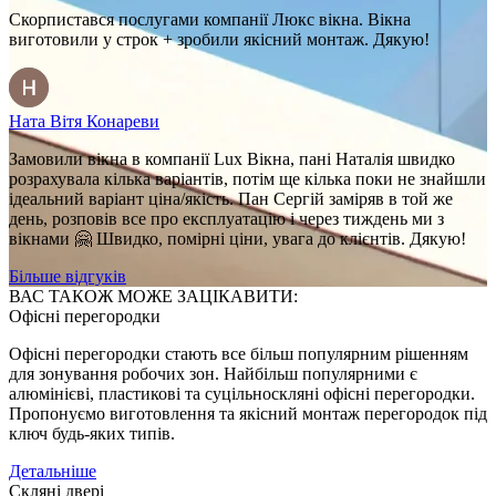
Скорпистався послугами компанії Люкс вікна. Вікна
виготовили у строк + зробили якісний монтаж. Дякую!
Ната Вітя Конареви
Замовили вікна в компанії Lux Вікна, пані Наталія швидко
розрахувала кілька варіантів, потім ще кілька поки не знайшли
ідеальний варіант ціна/якість. Пан Сергій заміряв в той же
день, розповів все про експлуатацію і через тиждень ми з
вікнами 🤗 Швидко, помірні ціни, увага до клієнтів. Дякую!
Більше відгуків
ВАС ТАКОЖ МОЖЕ ЗАЦІКАВИТИ:
Офісні перегородки
Офісні п
ерегородки стають все більш популярним рішенням
для зонування
робочих зон
. Найбільш
популярними є
алюмінієві, пластикові та суцільноскляні офісні перегородки
.
Пропонуємо виготовлення та якісний монтаж перегородок під
ключ будь-яких типів.
Детальніше
Скляні двері