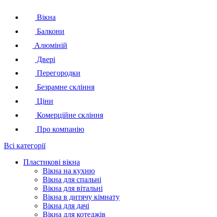
Вікна
Балкони
Алюміній
Двері
Перегородки
Безрамне скління
Ціни
Комерційне скління
Про компанію
Всі категорії
Пластикові вікна
Вікна на кухню
Вікна для спальні
Вікна для вітальні
Вікна в дитячу кімнату
Вікна для дачі
Вікна для котеджів