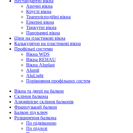
Нестандартні вікна
Арочні вікна
Круглі вікна
Трапецієподібні вікна
Еркерні вікна
Трикутні вікна
Панорамні вікна
Ціни на пластикові вікна
Калькулятор на пластикові вікна
Профільні системи
Вікна WDS
Вікна REHAU
Вікна Aluplast
Alumil
AluLight
Порівняння профільних систем
Вікна та двері на балкон
Скління балкона
Алюмінієве скління балконів
Французький балкон
Балкон під ключ
Розширення балкона
По підвіконню
По підлозі