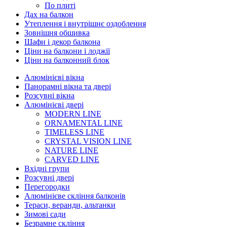
По плиті
Дах на балкон
Утеплення і внутрішнє оздоблення
Зовнішня обшивка
Шафи і декор балкона
Ціни на балкони і лоджії
Ціни на балконний блок
Алюмінієві вікна
Панорамні вікна та двері
Розсувні вікна
Алюмінієві двері
MODERN LINE
ORNAMENTAL LINE
TIMELESS LINE
CRYSTAL VISION LINE
NATURE LINE
CARVED LINE
Вхідні групи
Розсувні двері
Перегородки
Алюмінієве скління балконів
Тераси, веранди, альтанки
Зимові сади
Безрамне скління