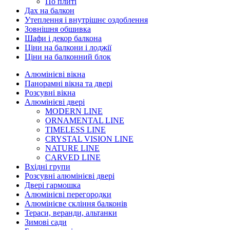
По плиті
Дах на балкон
Утеплення і внутрішнє оздоблення
Зовнішня обшивка
Шафи і декор балкона
Ціни на балкони і лоджії
Ціни на балконний блок
Алюмінієві вікна
Панорамні вікна та двері
Розсувні вікна
Алюмінієві двері
MODERN LINE
ORNAMENTAL LINE
TIMELESS LINE
CRYSTAL VISION LINE
NATURE LINE
CARVED LINE
Вхідні групи
Розсувні алюмінієві двері
Двері гармошка
Алюмінієві перегородки
Алюмінієве скління балконів
Тераси, веранди, альтанки
Зимові сади