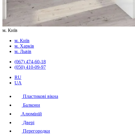
м. Київ
м. Київ
м. Харків
м. Львів
(067) 474-60-18
(050) 410-09-97
RU
UA
Пластикові вікна
Балкони
Алюміній
Двері
Перегородки