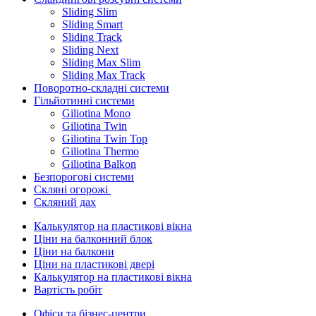
Sliding Slim
Sliding Smart
Sliding Track
Sliding Next
Sliding Max Slim
Sliding Max Track
Поворотно-складні системи
Гільйотинні системи
Giliotina Mono
Giliotina Twin
Giliotina Twin Top
Giliotina Thermo
Giliotina Balkon
Безпорогові системи
Скляні огорожі
Скляний дах
Калькулятор на пластикові вікна
Ціни на балконний блок
Ціни на балкони
Ціни на пластикові двері
Калькулятор на пластикові вікна
Вартість робіт
Офіси та бізнес-центри