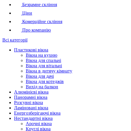
Безрамне скління
Ціни
Комерційне скління
Про компанію
Всі категорії
Пластикові вікна
Вікна на кухню
Вікна для спальні
Вікна для вітальні
Вікна в дитячу кімнату
Вікна для дачі
Вікна для котеджів
Вихід на балкон
Алюмінієві вікна
Панорамні вікна
Розсувні вікна
Ламіновані вікна
Енергозберігаючі вікна
Нестандартні вікна
Арочні вікна
Круглі вікна