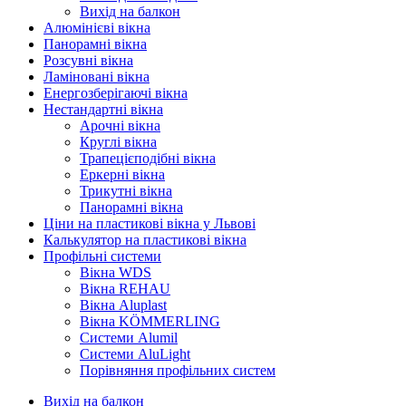
Вихід на балкон
Алюмінієві вікна
Панорамні вікна
Розсувні вікна
Ламіновані вікна
Енергозберігаючі вікна
Нестандартні вікна
Арочні вікна
Круглі вікна
Трапецієподібні вікна
Еркерні вікна
Трикутні вікна
Панорамні вікна
Ціни на пластикові вікна у Львові
Калькулятор на пластикові вікна
Профільні системи
Вікна WDS
Вікна REHAU
Вікна Aluplast
Вікна KÖMMERLING
Cистеми Alumil
Системи AluLight
Порівняння профільних систем
Вихід на балкон