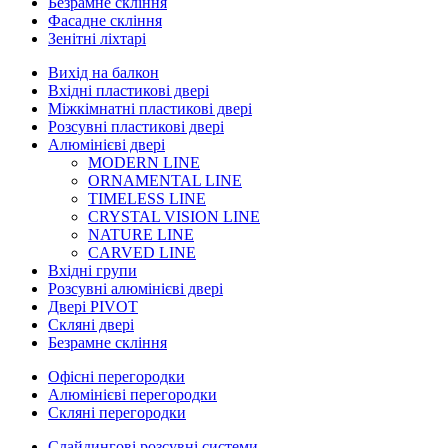
Безрамне скління
Фасадне скління
Зенітні ліхтарі
Вихід на балкон
Вхідні пластикові двері
Міжкімнатні пластикові двері
Розсувні пластикові двері
Алюмінієві двері
MODERN LINE
ORNAMENTAL LINE
TIMELESS LINE
CRYSTAL VISION LINE
NATURE LINE
CARVED LINE
Вхідні групи
Розсувні алюмінієві двері
Двері PIVOT
Скляні двері
Безрамне скління
Офісні перегородки
Алюмінієві перегородки
Скляні перегородки
Слайдингові розсувні системи