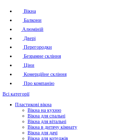
Вікна
Балкони
Алюміній
Двері
Перегородки
Безрамне скління
Ціни
Комерційне скління
Про компанію
Всі категорії
Пластикові вікна
Вікна на кухню
Вікна для спальні
Вікна для вітальні
Вікна в дитячу кімнату
Вікна для дачі
Вікна для котеджів