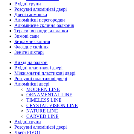
Вхідні групи
Розсувні алюмінієві двері
Двері гармошка
Алюмінієві перегородки
Алюмінієве скління балконів
Тераси, веранди, альтанки
Зимові сади
Безрамне скління
Фасадне скління
Зенітні ліхтарі
Вихід на балкон
Вхідні пластикові двері
Міжкімнатні пластикові двері
Розсувні пластикові двері
Алюмінієві двері
MODERN LINE
ORNAMENTAL LINE
TIMELESS LINE
CRYSTAL VISION LINE
NATURE LINE
CARVED LINE
Вхідні групи
Розсувні алюмінієві двері
Двері PIVOT