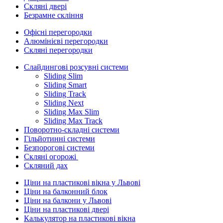
Скляні двері
Безрамне скління
Офісні перегородки
Алюмінієві перегородки
Скляні перегородки
Слайдингові розсувні системи
Sliding Slim
Sliding Smart
Sliding Track
Sliding Next
Sliding Max Slim
Sliding Max Track
Поворотно-складні системи
Гільйотинні системи
Безпорогові системи
Скляні огорожі
Скляний дах
Ціни на пластикові вікна у Львові
Ціни на балконний блок
Ціни на балкони у Львові
Ціни на пластикові двері
Калькулятор на пластикові вікна