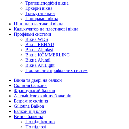
Трапецієподібні вікна
Еркерні вікна
Трикутні вікна
Панорамні вікна
Ціни на пластикові вікна
Калькулятор на пластикові вікна
Профільні системи
Вікна WDS
Вікна REHAU
Вікна Aluplast
Вікна KÖMMERLING
Вікна Alumil
Вікна AluLight
Порівняння профільних систем
Вікна та двері на балкон
Скління балкона
Французький балкон
Алюмінієве скління балконів
Безрамне скління
Giliotina Balkon
Балкон під ключ
Винос балкона
По підвіконню
По підлозі