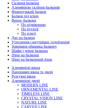
Скління балкона
Алюмінієве скління балконів
Французький балкон
Балкон під ключ
Винос балкона
По підвіконню
По підлозі
По плиті
Дах на балкон
Утеплення і внутрішнє оздоблення
Зовнішня обшивка балкону
Шафи і декор балкона
Ціни на балкони
Ціни на балконний блок
Алюмінієві вікна
Панорамні вікна та двері
Розсувні вікна
Алюмінієві двері
MODERN LINE
ORNAMENTAL LINE
TIMELESS LINE
CRYSTAL VISION LINE
NATURE LINE
CARVED LINE