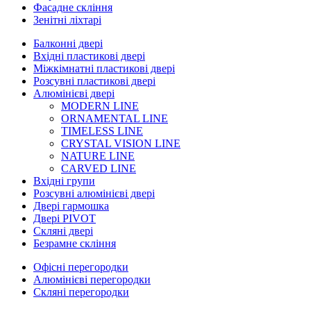
Фасадне скління
Зенітні ліхтарі
Балконні двері
Вхідні пластикові двері
Міжкімнатні пластикові двері
Розсувні пластикові двері
Алюмінієві двері
MODERN LINE
ORNAMENTAL LINE
TIMELESS LINE
CRYSTAL VISION LINE
NATURE LINE
CARVED LINE
Вхідні групи
Розсувні алюмінієві двері
Двері гармошка
Двері PIVOT
Скляні двері
Безрамне скління
Офісні перегородки
Алюмінієві перегородки
Скляні перегородки