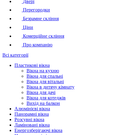
Двері
Перегородки
Безрамне скління
Ціни
Комерційне скління
Про компанію
Всі категорії
Пластикові вікна
Вікна на кухню
Вікна для спальні
Вікна для вітальні
Вікна в дитячу кімнату
Вікна для дачі
Вікна для котеджів
Вихід на балкон
Алюмінієві вікна
Панорамні вікна
Розсувні вікна
Ламіновані вікна
Енергозберігаючі вікна