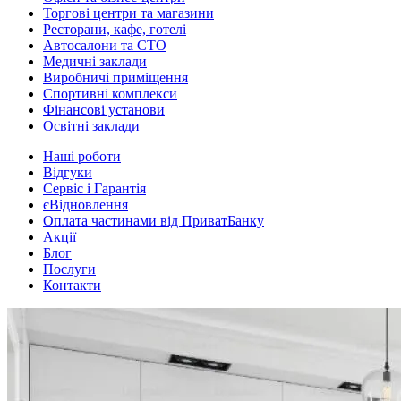
Торгові центри та магазини
Ресторани, кафе, готелі
Автосалони та СТО
Медичні заклади
Виробничі приміщення
Спортивні комплекси
Фінансові установи
Освітні заклади
Наші роботи
Відгуки
Сервіс і Гарантія
єВідновлення
Оплата частинами від ПриватБанку
Акції
Блог
Послуги
Контакти