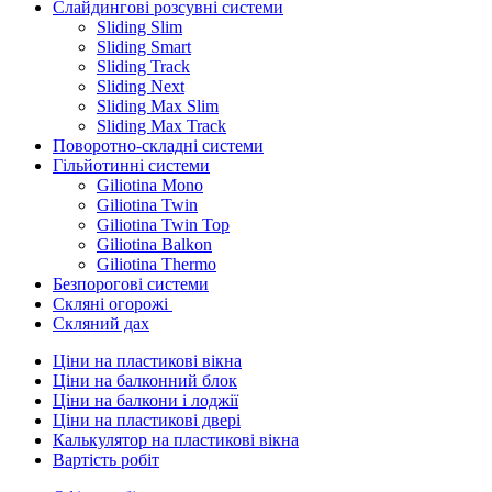
Слайдингові розсувні системи
Sliding Slim
Sliding Smart
Sliding Track
Sliding Next
Sliding Max Slim
Sliding Max Track
Поворотно-складні системи
Гільйотинні системи
Giliotina Mono
Giliotina Twin
Giliotina Twin Top
Giliotina Balkon
Giliotina Thermo
Безпорогові системи
Скляні огорожі
Скляний дах
Ціни на пластикові вікна
Ціни на балконний блок
Ціни на балкони і лоджії
Ціни на пластикові двері
Калькулятор на пластикові вікна
Вартість робіт