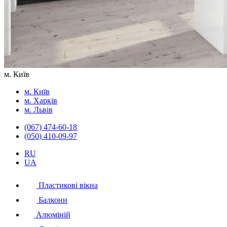
м. Київ
м. Київ
м. Харків
м. Львів
(067) 474-60-18
(050) 410-09-97
RU
UA
Пластикові вікна
Балкони
Алюміній