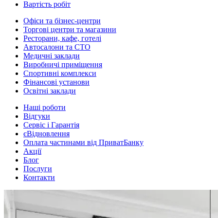
Вартість робіт
Офіси та бізнес-центри
Торгові центри та магазини
Ресторани, кафе, готелі
Автосалони та СТО
Медичні заклади
Виробничі приміщення
Спортивні комплекси
Фінансові установи
Освітні заклади
Наші роботи
Відгуки
Сервіс і Гарантія
єВідновлення
Оплата частинами від ПриватБанку
Акції
Блог
Послуги
Контакти