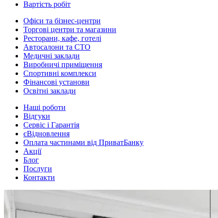
Вартість робіт
Офіси та бізнес-центри
Торгові центри та магазини
Ресторани, кафе, готелі
Автосалони та СТО
Медичні заклади
Виробничі приміщення
Спортивні комплекси
Фінансові установи
Освітні заклади
Наші роботи
Відгуки
Сервіс і Гарантія
єВідновлення
Оплата частинами від ПриватБанку
Акції
Блог
Послуги
Контакти