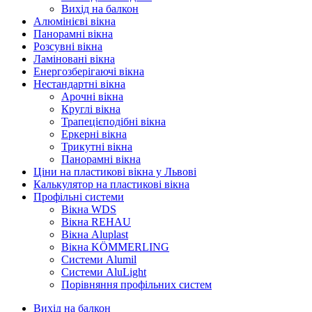
Вихід на балкон
Алюмінієві вікна
Панорамні вікна
Розсувні вікна
Ламіновані вікна
Енергозберігаючі вікна
Нестандартні вікна
Арочні вікна
Круглі вікна
Трапецієподібні вікна
Еркерні вікна
Трикутні вікна
Панорамні вікна
Ціни на пластикові вікна у Львові
Калькулятор на пластикові вікна
Профільні системи
Вікна WDS
Вікна REHAU
Вікна Aluplast
Вікна KÖMMERLING
Cистеми Alumil
Системи AluLight
Порівняння профільних систем
Вихід на балкон