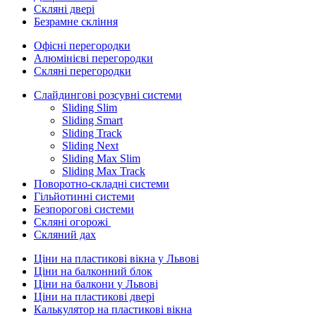
Скляні двері
Безрамне скління
Офісні перегородки
Алюмінієві перегородки
Скляні перегородки
Слайдингові розсувні системи
Sliding Slim
Sliding Smart
Sliding Track
Sliding Next
Sliding Max Slim
Sliding Max Track
Поворотно-складні системи
Гільйотинні системи
Безпорогові системи
Скляні огорожі
Скляний дах
Ціни на пластикові вікна у Львові
Ціни на балконний блок
Ціни на балкони у Львові
Ціни на пластикові двері
Калькулятор на пластикові вікна