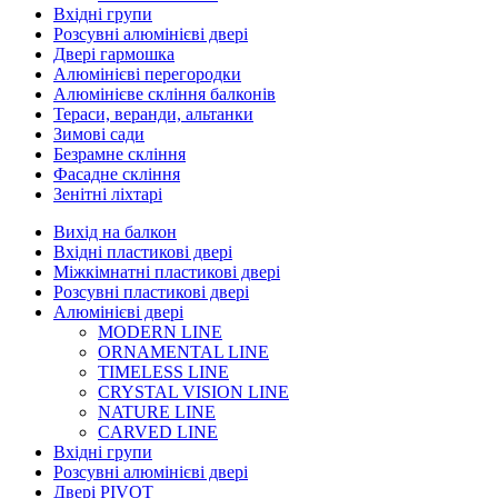
Вхідні групи
Розсувні алюмінієві двері
Двері гармошка
Алюмінієві перегородки
Алюмінієве скління балконів
Тераси, веранди, альтанки
Зимові сади
Безрамне скління
Фасадне скління
Зенітні ліхтарі
Вихід на балкон
Вхідні пластикові двері
Міжкімнатні пластикові двері
Розсувні пластикові двері
Алюмінієві двері
MODERN LINE
ORNAMENTAL LINE
TIMELESS LINE
CRYSTAL VISION LINE
NATURE LINE
CARVED LINE
Вхідні групи
Розсувні алюмінієві двері
Двері PIVOT