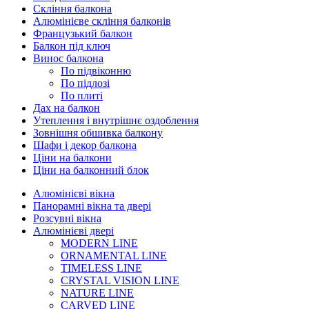
Скління балкона
Алюмінієве скління балконів
Французький балкон
Балкон під ключ
Винос балкона
По підвіконню
По підлозі
По плиті
Дах на балкон
Утеплення і внутрішнє оздоблення
Зовнішня обшивка балкону
Шафи і декор балкона
Ціни на балкони
Ціни на балконний блок
Алюмінієві вікна
Панорамні вікна та двері
Розсувні вікна
Алюмінієві двері
MODERN LINE
ORNAMENTAL LINE
TIMELESS LINE
CRYSTAL VISION LINE
NATURE LINE
CARVED LINE