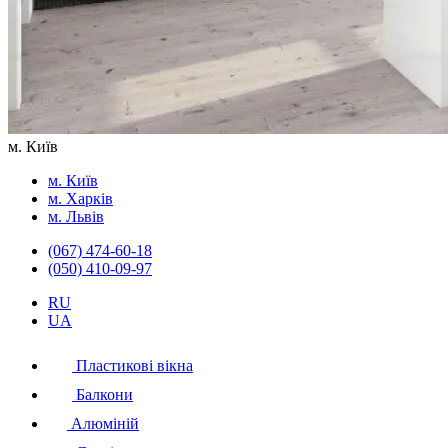
м. Київ
м. Київ
м. Харків
м. Львів
(067) 474-60-18
(050) 410-09-97
RU
UA
Пластикові вікна
Балкони
Алюміній