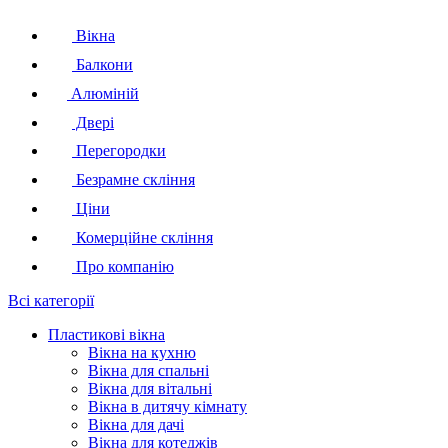
Вікна
Балкони
Алюміній
Двері
Перегородки
Безрамне скління
Ціни
Комерційне скління
Про компанію
Всі категорії
Пластикові вікна
Вікна на кухню
Вікна для спальні
Вікна для вітальні
Вікна в дитячу кімнату
Вікна для дачі
Вікна для котеджів