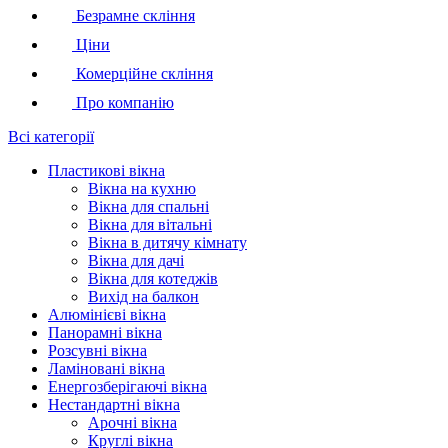
Безрамне скління
Ціни
Комерційне скління
Про компанію
Всі категорії
Пластикові вікна
Вікна на кухню
Вікна для спальні
Вікна для вітальні
Вікна в дитячу кімнату
Вікна для дачі
Вікна для котеджів
Вихід на балкон
Алюмінієві вікна
Панорамні вікна
Розсувні вікна
Ламіновані вікна
Енергозберігаючі вікна
Нестандартні вікна
Арочні вікна
Круглі вікна