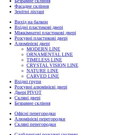
Безрамне скління
Фасадне скління
Зенітні ліхтарі
Вихід на балкон
Вхідні пластикові двері
Міжкімнатні пластикові двері
Розсувні пластикові двері
Алюмінієві двері
MODERN LINE
ORNAMENTAL LINE
TIMELESS LINE
CRYSTAL VISION LINE
NATURE LINE
CARVED LINE
Вхідні групи
Розсувні алюмінієві двері
Двері PIVOT
Скляні двері
Безрамне скління
Офісні перегородки
Алюмінієві перегородки
Скляні перегородки
Слайдингові розсувні системи