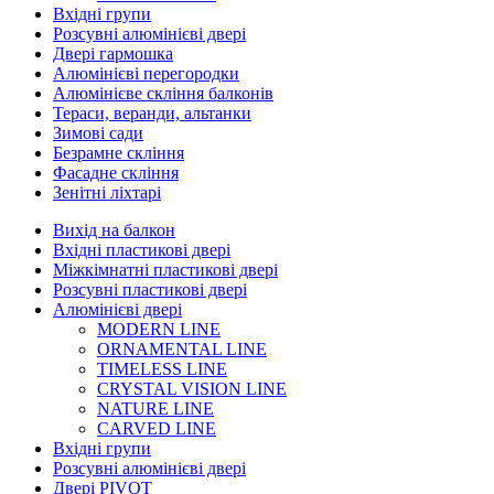
Вхідні групи
Розсувні алюмінієві двері
Двері гармошка
Алюмінієві перегородки
Алюмінієве скління балконів
Тераси, веранди, альтанки
Зимові сади
Безрамне скління
Фасадне скління
Зенітні ліхтарі
Вихід на балкон
Вхідні пластикові двері
Міжкімнатні пластикові двері
Розсувні пластикові двері
Алюмінієві двері
MODERN LINE
ORNAMENTAL LINE
TIMELESS LINE
CRYSTAL VISION LINE
NATURE LINE
CARVED LINE
Вхідні групи
Розсувні алюмінієві двері
Двері PIVOT