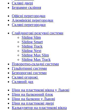
Скляні двері
Безрамне скління
Офісні перегородки
Алюмінієві перегородки
Скляні перегородки
Слайдингові розсувні системи
Sliding Slim
Sliding Smart
Sliding Track
Sliding Next
Sliding Max Slim
Sliding Max Track
Поворотно-складні системи
Гільйотинні системи
Безпорогові системи
Скляні огорожі
Скляний дах
Ціни на пластикові вікна у Львові
Ціни на балконний блок
Ціни на балкони у Львові
Ціни на пластикові двері
Калькулятор на пластикові вікна