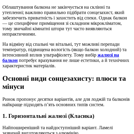
Облаштування балкона не закінчується на склінні та
утепленні; важливо правильно підібрати сонцезахист, який
забезпечить приватність і захистить від спеки. Однак балкон
— це специфічне приміщення зі складним мікрокліматом,
тому звичайні кімнатні штори тут часто виявляються
непрактичними.
На відміну від спальні чи вітальні, тут можливі перепади
температур, підвищена вологість (якщо балкон холодний) та
інтенсивний вплив ультрафіолету. Тому вибір
жалюзі на
балкон
потребує врахування не лише естетики, а й технічних
характеристик матеріалів.
Основні види сонцезахисту: плюси та
мінуси
Ринок пропонує десятки варіантів, але для лоджій та балконів
найкраще підходять п’ять основних типів систем.
1. Горизонтальні жалюзі (Класика)
Найпоширеніший та найдоступніший варіант. Ламелі
зазвичай виготовляються з алюмінію.