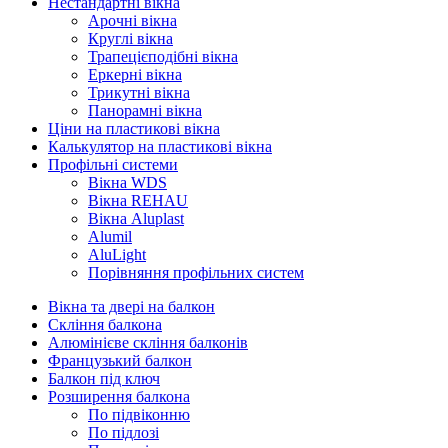
Нестандартні вікна
Арочні вікна
Круглі вікна
Трапецієподібні вікна
Еркерні вікна
Трикутні вікна
Панорамні вікна
Ціни на пластикові вікна
Калькулятор на пластикові вікна
Профільні системи
Вікна WDS
Вікна REHAU
Вікна Aluplast
Alumil
AluLight
Порівняння профільних систем
Вікна та двері на балкон
Скління балкона
Алюмінієве скління балконів
Французький балкон
Балкон під ключ
Розширення балкона
По підвіконню
По підлозі