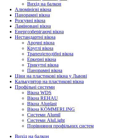
Вихід на балкон
Алюмінієві вікна
Панорамні вікна
Розсувні вікна
Ламіновані вікна
Енергозберігаючі вікна
Нестандартні вікна
Арочні вікна
Круглі вікна
Трапецієподібні вікна
Еркерні вікна
Трикутні вікна
Панорамні вікна
Ціни на пластикові вікна у Львові
Калькулятор на пластикові вікна
Профільні системи
Вікна WDS
Вікна REHAU
Вікна Aluplast
Вікна KÖMMERLING
Cистеми Alumil
Системи AluLight
Порівняння профільних систем
Вихід на балкон