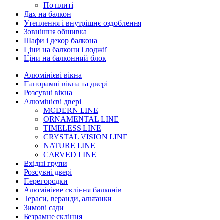
По плиті
Дах на балкон
Утеплення і внутрішнє оздоблення
Зовнішня обшивка
Шафи і декор балкона
Ціни на балкони і лоджії
Ціни на балконний блок
Алюмінієві вікна
Панорамні вікна та двері
Розсувні вікна
Алюмінієві двері
MODERN LINE
ORNAMENTAL LINE
TIMELESS LINE
CRYSTAL VISION LINE
NATURE LINE
CARVED LINE
Вхідні групи
Розсувні двері
Перегородки
Алюмінієве скління балконів
Тераси, веранди, альтанки
Зимові сади
Безрамне скління