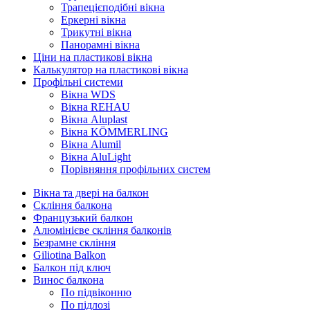
Трапецієподібні вікна
Еркерні вікна
Трикутні вікна
Панорамні вікна
Ціни на пластикові вікна
Калькулятор на пластикові вікна
Профільні системи
Вікна WDS
Вікна REHAU
Вікна Aluplast
Вікна KÖMMERLING
Вікна Alumil
Вікна AluLight
Порівняння профільних систем
Вікна та двері на балкон
Скління балкона
Французький балкон
Алюмінієве скління балконів
Безрамне скління
Giliotina Balkon
Балкон під ключ
Винос балкона
По підвіконню
По підлозі