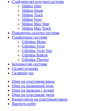
Слайдингові розсувні системи
Sliding Slim
Sliding Smart
Sliding Track
Sliding Next
Sliding Max Slim
Sliding Max Track
Поворотно-складні системи
Гільйотинні системи
Giliotina Mono
Giliotina Twin
Giliotina Twin Top
Giliotina Balkon
Giliotina Thermo
Безпорогові системи
Скляні огорожі
Скляний дах
Ціни на пластикові вікна
Ціни на балконний блок
Ціни на балкони і лоджії
Ціни на пластикові двері
Калькулятор на пластикові вікна
Вартість робіт