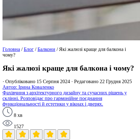
Головна
/
Блог
/
Балкони
/
Які жалюзі краще для балкона і
чому?
Які жалюзі краще для балкона і чому?
· Опубліковано 15 Серпня 2024
· Редаговано 22 Грудня 2025
Автор: Ірина Коваленко
Фахівчиня з архітектурного дизайну та сучасних рішень у
склінні. Розповідає про гармонійне поєднання
функціональності й естетики у вікнах і дверях.
8 хв
1527