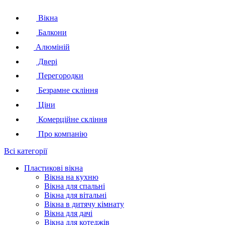
Вікна
Балкони
Алюміній
Двері
Перегородки
Безрамне скління
Ціни
Комерційне скління
Про компанію
Всі категорії
Пластикові вікна
Вікна на кухню
Вікна для спальні
Вікна для вітальні
Вікна в дитячу кімнату
Вікна для дачі
Вікна для котеджів