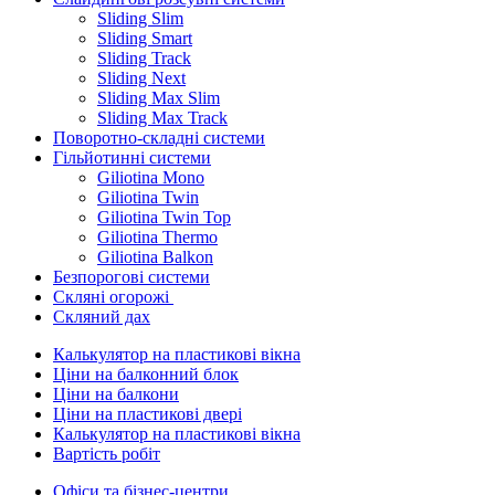
Sliding Slim
Sliding Smart
Sliding Track
Sliding Next
Sliding Max Slim
Sliding Max Track
Поворотно-складні системи
Гільйотинні системи
Giliotina Mono
Giliotina Twin
Giliotina Twin Top
Giliotina Thermo
Giliotina Balkon
Безпорогові системи
Скляні огорожі
Скляний дах
Калькулятор на пластикові вікна
Ціни на балконний блок
Ціни на балкони
Ціни на пластикові двері
Калькулятор на пластикові вікна
Вартість робіт
Офіси та бізнес-центри