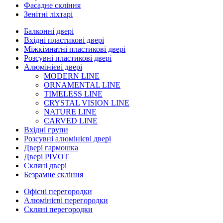
Фасадне скління
Зенітні ліхтарі
Балконні двері
Вхідні пластикові двері
Міжкімнатні пластикові двері
Розсувні пластикові двері
Алюмінієві двері
MODERN LINE
ORNAMENTAL LINE
TIMELESS LINE
CRYSTAL VISION LINE
NATURE LINE
CARVED LINE
Вхідні групи
Розсувні алюмінієві двері
Двері гармошка
Двері PIVOT
Скляні двері
Безрамне скління
Офісні перегородки
Алюмінієві перегородки
Скляні перегородки