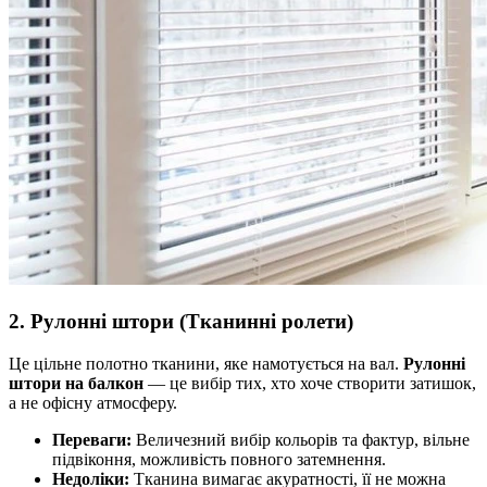
2. Рулонні штори (Тканинні ролети)
Це цільне полотно тканини, яке намотується на вал.
Рулонні
штори на балкон
— це вибір тих, хто хоче створити затишок,
а не офісну атмосферу.
Переваги:
Величезний вибір кольорів та фактур, вільне
підвіконня, можливість повного затемнення.
Недоліки:
Тканина вимагає акуратності, її не можна