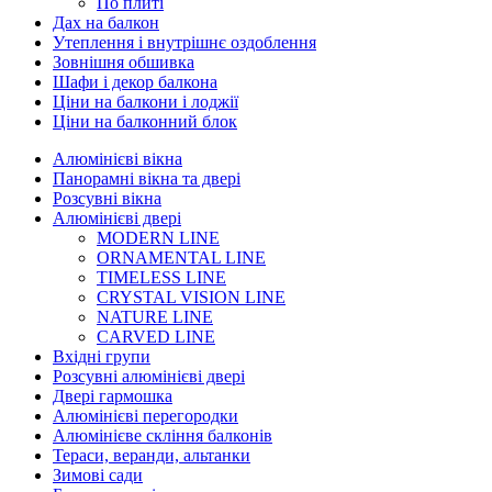
По плиті
Дах на балкон
Утеплення і внутрішнє оздоблення
Зовнішня обшивка
Шафи і декор балкона
Ціни на балкони і лоджії
Ціни на балконний блок
Алюмінієві вікна
Панорамні вікна та двері
Розсувні вікна
Алюмінієві двері
MODERN LINE
ORNAMENTAL LINE
TIMELESS LINE
CRYSTAL VISION LINE
NATURE LINE
CARVED LINE
Вхідні групи
Розсувні алюмінієві двері
Двері гармошка
Алюмінієві перегородки
Алюмінієве скління балконів
Тераси, веранди, альтанки
Зимові сади