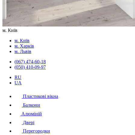
м. Київ
м. Київ
м. Харків
м. Львів
(067) 474-60-18
(050) 410-09-97
RU
UA
Пластикові вікна
Балкони
Алюміній
Двері
Перегородки