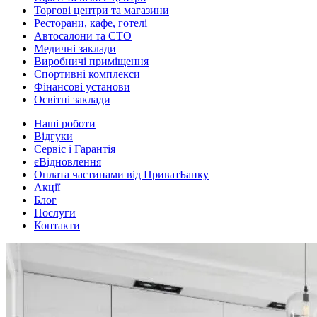
Торгові центри та магазини
Ресторани, кафе, готелі
Автосалони та СТО
Медичні заклади
Виробничі приміщення
Спортивні комплекси
Фінансові установи
Освітні заклади
Наші роботи
Відгуки
Сервіс і Гарантія
єВідновлення
Оплата частинами від ПриватБанку
Акції
Блог
Послуги
Контакти