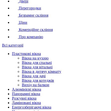
Двері
Перегородки
Безрамне скління
Ціни
Комерційне скління
Про компанію
Всі категорії
Пластикові вікна
Вікна на кухню
Вікна для спальні
Вікна для вітальні
Вікна в дитячу кімнату
Вікна для дачі
Вікна для котеджів
Вихід на балкон
Алюмінієві вікна
Панорамні вікна
Розсувні вікна
Ламіновані вікна
Енергозберігаючі вікна