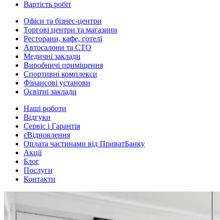
Вартість робіт
Офіси та бізнес-центри
Торгові центри та магазини
Ресторани, кафе, готелі
Автосалони та СТО
Медичні заклади
Виробничі приміщення
Спортивні комплекси
Фінансові установи
Освітні заклади
Наші роботи
Відгуки
Сервіс і Гарантія
єВідновлення
Оплата частинами від ПриватБанку
Акції
Блог
Послуги
Контакти