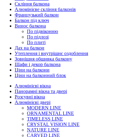
Скління балкона
Алюмінієве скління балконів
Французький балкон
Балкон під ключ
Винос балкона
По підвіконню
По підлозі
По плиті
Дах на балкон
Утеплення і внутрішнє оздоблення
Зовнішня обшивка балкону
Шафи і декор балкона
Ціни на балкони
Ціни на балконний блок
Алюмінієві вікна
Панорамні вікна та двері
Розсувні вікна
Алюмінієві двері
MODERN LINE
ORNAMENTAL LINE
TIMELESS LINE
CRYSTAL VISION LINE
NATURE LINE
CARVED LINE