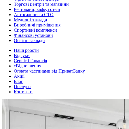
Торгові центри та магазини
Ресторани, кафе, готелі
Автосалони та СТО
Медичні заклади
Виробничі приміщення
Спортивні комплекси
Фінансові установи
Освітні заклади
Наші роботи
Відгуки
Сервіс і Гарантія
єВідновлення
Оплата частинами від ПриватБанку
Акції
Блог
Послуги
Контакти