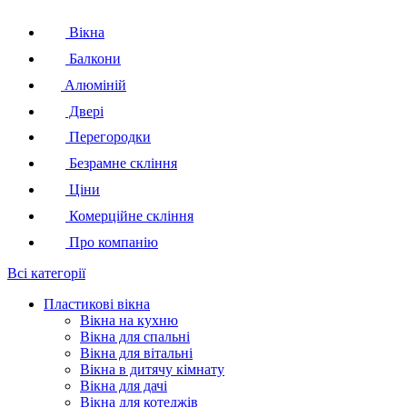
Вікна
Балкони
Алюміній
Двері
Перегородки
Безрамне скління
Ціни
Комерційне скління
Про компанію
Всі категорії
Пластикові вікна
Вікна на кухню
Вікна для спальні
Вікна для вітальні
Вікна в дитячу кімнату
Вікна для дачі
Вікна для котеджів