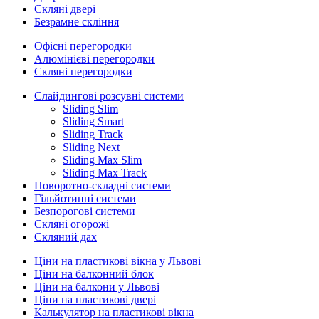
Скляні двері
Безрамне скління
Офісні перегородки
Алюмінієві перегородки
Скляні перегородки
Слайдингові розсувні системи
Sliding Slim
Sliding Smart
Sliding Track
Sliding Next
Sliding Max Slim
Sliding Max Track
Поворотно-складні системи
Гільйотинні системи
Безпорогові системи
Скляні огорожі
Скляний дах
Ціни на пластикові вікна у Львові
Ціни на балконний блок
Ціни на балкони у Львові
Ціни на пластикові двері
Калькулятор на пластикові вікна