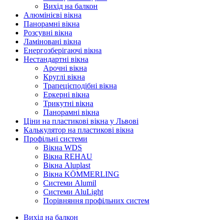
Вихід на балкон
Алюмінієві вікна
Панорамні вікна
Розсувні вікна
Ламіновані вікна
Енергозберігаючі вікна
Нестандартні вікна
Арочні вікна
Круглі вікна
Трапецієподібні вікна
Еркерні вікна
Трикутні вікна
Панорамні вікна
Ціни на пластикові вікна у Львові
Калькулятор на пластикові вікна
Профільні системи
Вікна WDS
Вікна REHAU
Вікна Aluplast
Вікна KÖMMERLING
Cистеми Alumil
Системи AluLight
Порівняння профільних систем
Вихід на балкон