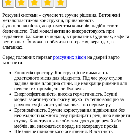
Розсувні системи – сучасне та зручне рішення. Витончені
металопластикові конструкції, приваблюють
функціональністю, асортиментом кольорів, надійністю та
безпечністю. Такі моделі активно використовують при
оздобленні балконів та лоджій, в приватних будинках, кафе та
ресторанах. Їх можна побачити на терасах, верандах, в
альтанках.
Серед головних переваг
розсувних вікон
на дверей варто
зазначити:
Економія простору. Конструкції не вимагають
додаткового місця для відкриття. Під час руху стулок
задіяна лише площина стіни. Це найкраще рішення для
невеликих приміщень чи будівель.
Енергоефективність, висока герметичність. Зсувні
моделі забезпечують якісну звуко- та теплоізоляцію за
рахунок суцільного ущільнювача по периметру.
Ергономічність. Зручне користування підвіконням без
необхідності кожного разу прибирати речі, щоб відкрити
стулку. Конструкція не обмежує доступ до речей або
меблів, які знаходяться поряд, не захаращує прохід.
Ще більше природнього освітлення. Відсутність