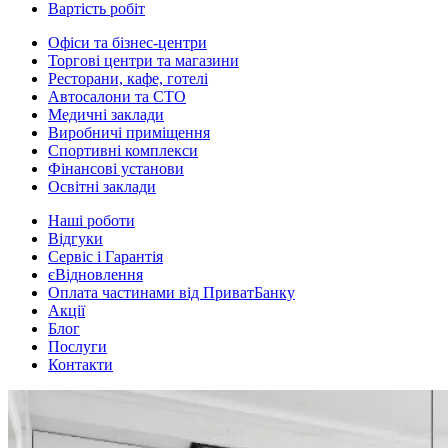
Вартість робіт
Офіси та бізнес-центри
Торгові центри та магазини
Ресторани, кафе, готелі
Автосалони та СТО
Медичні заклади
Виробничі приміщення
Спортивні комплекси
Фінансові установи
Освітні заклади
Наші роботи
Відгуки
Сервіс і Гарантія
єВідновлення
Оплата частинами від ПриватБанку
Акції
Блог
Послуги
Контакти