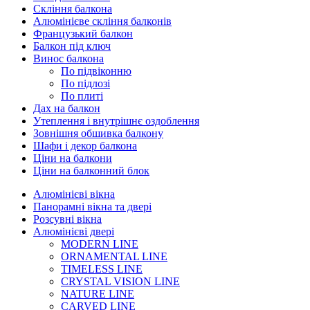
Скління балкона
Алюмінієве скління балконів
Французький балкон
Балкон під ключ
Винос балкона
По підвіконню
По підлозі
По плиті
Дах на балкон
Утеплення і внутрішнє оздоблення
Зовнішня обшивка балкону
Шафи і декор балкона
Ціни на балкони
Ціни на балконний блок
Алюмінієві вікна
Панорамні вікна та двері
Розсувні вікна
Алюмінієві двері
MODERN LINE
ORNAMENTAL LINE
TIMELESS LINE
CRYSTAL VISION LINE
NATURE LINE
CARVED LINE