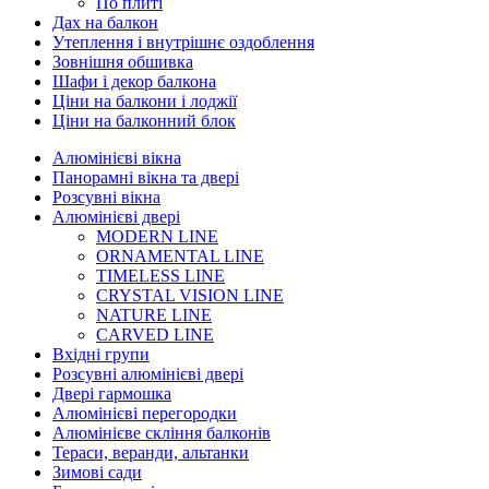
По плиті
Дах на балкон
Утеплення і внутрішнє оздоблення
Зовнішня обшивка
Шафи і декор балкона
Ціни на балкони і лоджії
Ціни на балконний блок
Алюмінієві вікна
Панорамні вікна та двері
Розсувні вікна
Алюмінієві двері
MODERN LINE
ORNAMENTAL LINE
TIMELESS LINE
CRYSTAL VISION LINE
NATURE LINE
CARVED LINE
Вхідні групи
Розсувні алюмінієві двері
Двері гармошка
Алюмінієві перегородки
Алюмінієве скління балконів
Тераси, веранди, альтанки
Зимові сади