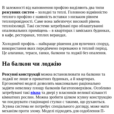
В залежності від наповнення профілю виділяють два типи
розсувних систем
– холодні та теплі. Головною відмінністю
теплого профілю є наявність вставки з низьким рівнем
теплопровідності. Саме вона забезпечує високий рівень
теплоізоляції. Такі системи затребувані при облаштуванні
опалювальних приміщень – в квартирах і заміських будинках,
в кафе, ресторанах, теплих верандах.
Холодний профіль – найкраще рішення для вуличних споруд,
використання яких передбачено переважно в теплий період.
Це альтанки, тераси, ґанки, балкони та лоджії без опалення.
На балкон чи лоджію
Розсувні конструкції
можна встановлювати на балкони та
лоджії не лише в приватних будинках, а й квартирах.
Ергономічні моделі дозволять максимально раціонально
задіяти невелику площу балконів багатоповерхівок. Особливо
затребувані такі
вікна
та двері у власників великої кількості
кімнатних рослин. Можна зробити цілком зсувну конструкцію
чи поєднувати стаціонарні стулки с такими, що рухаються.
Зсувна система не потребує спеціального догляду, може мати
механізм проти злому. Моделі підходять для оздоблення П-