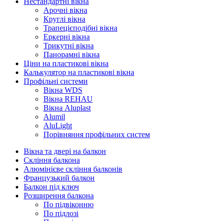
Нестандартні вікна
Арочні вікна
Круглі вікна
Трапецієподібні вікна
Еркерні вікна
Трикутні вікна
Панорамні вікна
Ціни на пластикові вікна
Калькулятор на пластикові вікна
Профільні системи
Вікна WDS
Вікна REHAU
Вікна Aluplast
Alumil
AluLight
Порівняння профільних систем
Вікна та двері на балкон
Скління балкона
Алюмінієве скління балконів
Французький балкон
Балкон під ключ
Розширення балкона
По підвіконню
По підлозі