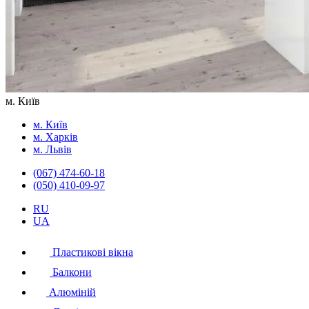
м. Київ
м. Київ
м. Харків
м. Львів
(067) 474-60-18
(050) 410-09-97
RU
UA
Пластикові вікна
Балкони
Алюміній