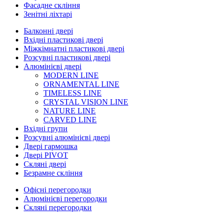
Фасадне скління
Зенітні ліхтарі
Балконні двері
Вхідні пластикові двері
Міжкімнатні пластикові двері
Розсувні пластикові двері
Алюмінієві двері
MODERN LINE
ORNAMENTAL LINE
TIMELESS LINE
CRYSTAL VISION LINE
NATURE LINE
CARVED LINE
Вхідні групи
Розсувні алюмінієві двері
Двері гармошка
Двері PIVOT
Скляні двері
Безрамне скління
Офісні перегородки
Алюмінієві перегородки
Скляні перегородки