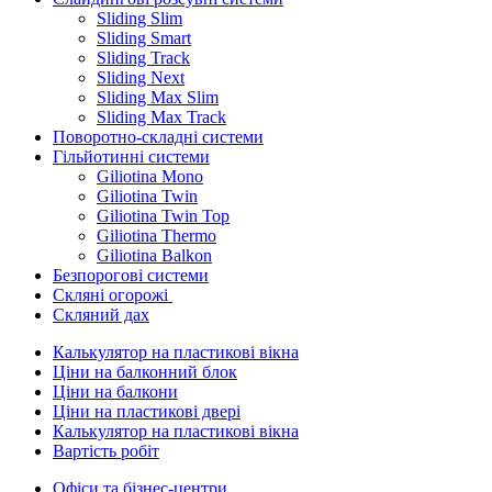
Sliding Slim
Sliding Smart
Sliding Track
Sliding Next
Sliding Max Slim
Sliding Max Track
Поворотно-складні системи
Гільйотинні системи
Giliotina Mono
Giliotina Twin
Giliotina Twin Top
Giliotina Thermo
Giliotina Balkon
Безпорогові системи
Скляні огорожі
Скляний дах
Калькулятор на пластикові вікна
Ціни на балконний блок
Ціни на балкони
Ціни на пластикові двері
Калькулятор на пластикові вікна
Вартість робіт
Офіси та бізнес-центри