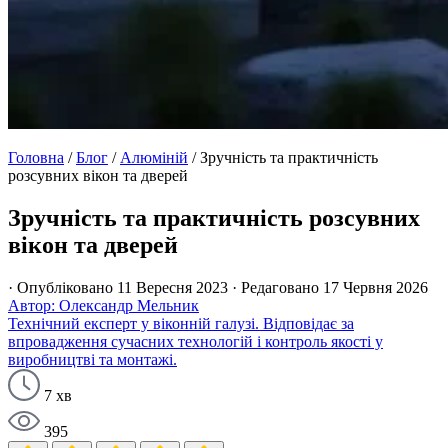
Головна
/
Блог
/
Алюміній
/
Зручність та практичність
розсувних вікон та дверей
Зручність та практичність розсувних
вікон та дверей
· Опубліковано 11 Вересня 2023
· Редаговано 17 Червня 2026
Автор: Олександр Мельник
Технічний експерт у віконній галузі. Відповідає за
впровадження сучасних технологій і контроль якості у
виробництві та монтажі.
7 хв
395