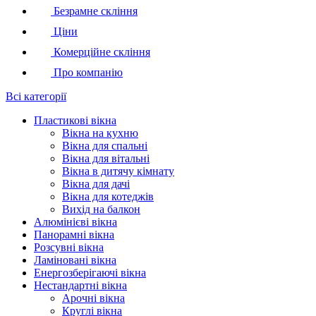
Безрамне скління
Ціни
Комерційне скління
Про компанію
Всі категорії
Пластикові вікна
Вікна на кухню
Вікна для спальні
Вікна для вітальні
Вікна в дитячу кімнату
Вікна для дачі
Вікна для котеджів
Вихід на балкон
Алюмінієві вікна
Панорамні вікна
Розсувні вікна
Ламіновані вікна
Енергозберігаючі вікна
Нестандартні вікна
Арочні вікна
Круглі вікна