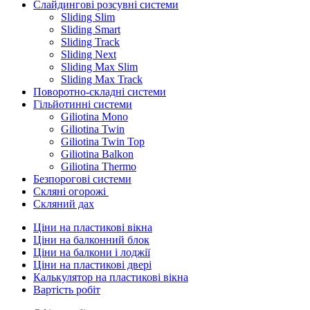
Слайдингові розсувні системи
Sliding Slim
Sliding Smart
Sliding Track
Sliding Next
Sliding Max Slim
Sliding Max Track
Поворотно-складні системи
Гільйотинні системи
Giliotina Mono
Giliotina Twin
Giliotina Twin Top
Giliotina Balkon
Giliotina Thermo
Безпорогові системи
Скляні огорожі
Скляний дах
Ціни на пластикові вікна
Ціни на балконний блок
Ціни на балкони і лоджії
Ціни на пластикові двері
Калькулятор на пластикові вікна
Вартість робіт