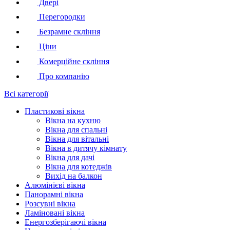
Двері
Перегородки
Безрамне скління
Ціни
Комерційне скління
Про компанію
Всі категорії
Пластикові вікна
Вікна на кухню
Вікна для спальні
Вікна для вітальні
Вікна в дитячу кімнату
Вікна для дачі
Вікна для котеджів
Вихід на балкон
Алюмінієві вікна
Панорамні вікна
Розсувні вікна
Ламіновані вікна
Енергозберігаючі вікна