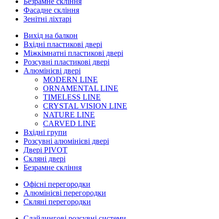
Безрамне скління
Фасадне скління
Зенітні ліхтарі
Вихід на балкон
Вхідні пластикові двері
Міжкімнатні пластикові двері
Розсувні пластикові двері
Алюмінієві двері
MODERN LINE
ORNAMENTAL LINE
TIMELESS LINE
CRYSTAL VISION LINE
NATURE LINE
CARVED LINE
Вхідні групи
Розсувні алюмінієві двері
Двері PIVOT
Скляні двері
Безрамне скління
Офісні перегородки
Алюмінієві перегородки
Скляні перегородки
Слайдингові розсувні системи