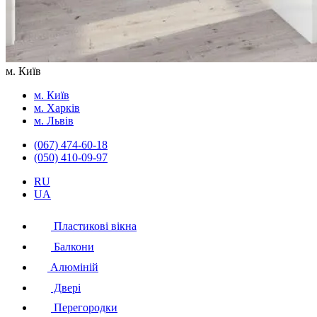
м. Київ
м. Київ
м. Харків
м. Львів
(067) 474-60-18
(050) 410-09-97
RU
UA
Пластикові вікна
Балкони
Алюміній
Двері
Перегородки