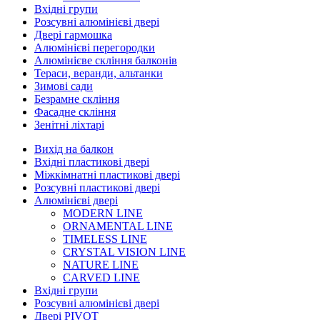
Вхідні групи
Розсувні алюмінієві двері
Двері гармошка
Алюмінієві перегородки
Алюмінієве скління балконів
Тераси, веранди, альтанки
Зимові сади
Безрамне скління
Фасадне скління
Зенітні ліхтарі
Вихід на балкон
Вхідні пластикові двері
Міжкімнатні пластикові двері
Розсувні пластикові двері
Алюмінієві двері
MODERN LINE
ORNAMENTAL LINE
TIMELESS LINE
CRYSTAL VISION LINE
NATURE LINE
CARVED LINE
Вхідні групи
Розсувні алюмінієві двері
Двері PIVOT