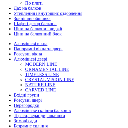
По плиті
Дах на балкон
Утеплення і внутрішнє оздоблення
Зовнішня обшивка
Шафи і декор балкона
Ціни на балкони і лоджії
Ціни на балконний блок
Алюмінієві вікна
Панорамні вікна та двері
Розсувні вікна
Алюмінієві двері
MODERN LINE
ORNAMENTAL LINE
TIMELESS LINE
CRYSTAL VISION LINE
NATURE LINE
CARVED LINE
Вхідні групи
Розсувні двері
Перегородки
Алюмінієве скління балконів
Тераси, веранди, альтанки
Зимові сади
Безрамне скління