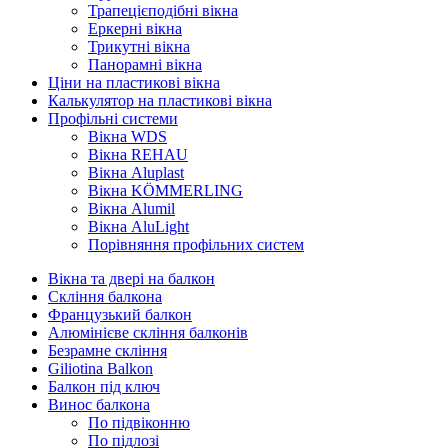
Трапецієподібні вікна
Еркерні вікна
Трикутні вікна
Панорамні вікна
Ціни на пластикові вікна
Калькулятор на пластикові вікна
Профільні системи
Вікна WDS
Вікна REHAU
Вікна Aluplast
Вікна KÖMMERLING
Вікна Alumil
Вікна AluLight
Порівняння профільних систем
Вікна та двері на балкон
Скління балкона
Французький балкон
Алюмінієве скління балконів
Безрамне скління
Giliotina Balkon
Балкон під ключ
Винос балкона
По підвіконню
По підлозі