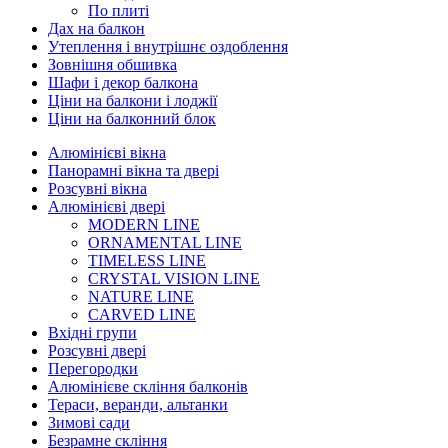
По плиті
Дах на балкон
Утеплення і внутрішнє оздоблення
Зовнішня обшивка
Шафи і декор балкона
Ціни на балкони і лоджії
Ціни на балконний блок
Алюмінієві вікна
Панорамні вікна та двері
Розсувні вікна
Алюмінієві двері
MODERN LINE
ORNAMENTAL LINE
TIMELESS LINE
CRYSTAL VISION LINE
NATURE LINE
CARVED LINE
Вхідні групи
Розсувні двері
Перегородки
Алюмінієве скління балконів
Тераси, веранди, альтанки
Зимові сади
Безрамне скління