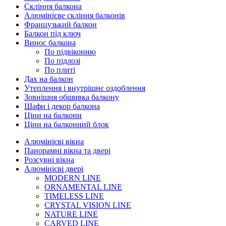
Скління балкона
Алюмінієве скління балконів
Французький балкон
Балкон під ключ
Винос балкона
По підвіконню
По підлозі
По плиті
Дах на балкон
Утеплення і внутрішнє оздоблення
Зовнішня обшивка балкону
Шафи і декор балкона
Ціни на балкони
Ціни на балконний блок
Алюмінієві вікна
Панорамні вікна та двері
Розсувні вікна
Алюмінієві двері
MODERN LINE
ORNAMENTAL LINE
TIMELESS LINE
CRYSTAL VISION LINE
NATURE LINE
CARVED LINE