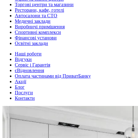
Торгові центри та магазини
Ресторани, кафе, готелі
Автосалони та СТО
Медичні заклади
Виробничі приміщення
Спортивні комплекси
Фінансові установи
Освітні заклади
Наші роботи
Відгуки
Сервіс і Гарантія
єВідновлення
Оплата частинами від ПриватБанку
Акції
Блог
Послуги
Контакти