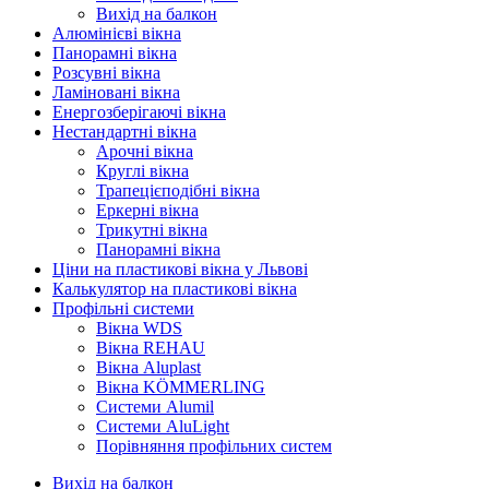
Вихід на балкон
Алюмінієві вікна
Панорамні вікна
Розсувні вікна
Ламіновані вікна
Енергозберігаючі вікна
Нестандартні вікна
Арочні вікна
Круглі вікна
Трапецієподібні вікна
Еркерні вікна
Трикутні вікна
Панорамні вікна
Ціни на пластикові вікна у Львові
Калькулятор на пластикові вікна
Профільні системи
Вікна WDS
Вікна REHAU
Вікна Aluplast
Вікна KÖMMERLING
Cистеми Alumil
Системи AluLight
Порівняння профільних систем
Вихід на балкон