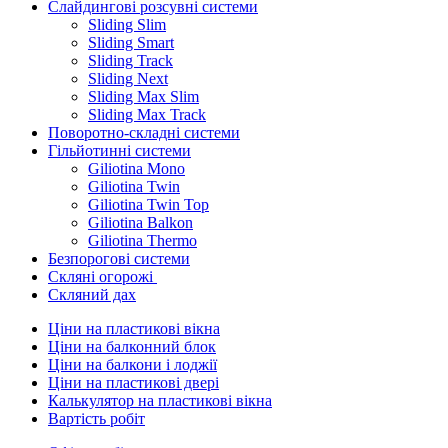
Слайдингові розсувні системи
Sliding Slim
Sliding Smart
Sliding Track
Sliding Next
Sliding Max Slim
Sliding Max Track
Поворотно-складні системи
Гільйотинні системи
Giliotina Mono
Giliotina Twin
Giliotina Twin Top
Giliotina Balkon
Giliotina Thermo
Безпорогові системи
Скляні огорожі
Скляний дах
Ціни на пластикові вікна
Ціни на балконний блок
Ціни на балкони і лоджії
Ціни на пластикові двері
Калькулятор на пластикові вікна
Вартість робіт