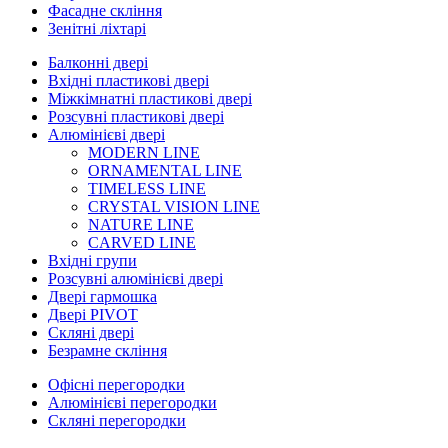
Фасадне скління
Зенітні ліхтарі
Балконні двері
Вхідні пластикові двері
Міжкімнатні пластикові двері
Розсувні пластикові двері
Алюмінієві двері
MODERN LINE
ORNAMENTAL LINE
TIMELESS LINE
CRYSTAL VISION LINE
NATURE LINE
CARVED LINE
Вхідні групи
Розсувні алюмінієві двері
Двері гармошка
Двері PIVOT
Скляні двері
Безрамне скління
Офісні перегородки
Алюмінієві перегородки
Скляні перегородки