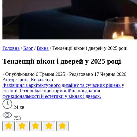
Головна
/
Блог
/
Вікна
/
Тенденції вікон і дверей у 2025 році
Тенденції вікон і дверей у 2025 році
· Опубліковано 6 Травня 2025
· Редаговано 17 Червня 2026
Автор: Ірина Коваленко
Фахівчиня з архітектурного дизайну та сучасних рішень у
склінні. Розповідає про гармонійне поєднання
функціональності й естетики у вікнах і дверях.
24 хв
753