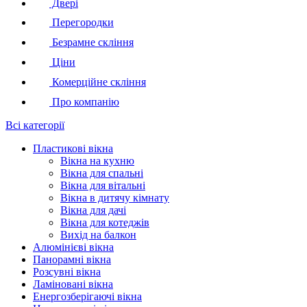
Двері
Перегородки
Безрамне скління
Ціни
Комерційне скління
Про компанію
Всі категорії
Пластикові вікна
Вікна на кухню
Вікна для спальні
Вікна для вітальні
Вікна в дитячу кімнату
Вікна для дачі
Вікна для котеджів
Вихід на балкон
Алюмінієві вікна
Панорамні вікна
Розсувні вікна
Ламіновані вікна
Енергозберігаючі вікна