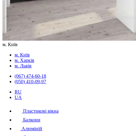
м. Київ
м. Київ
м. Харків
м. Львів
(067) 474-60-18
(050) 410-09-97
RU
UA
Пластикові вікна
Балкони
Алюміній