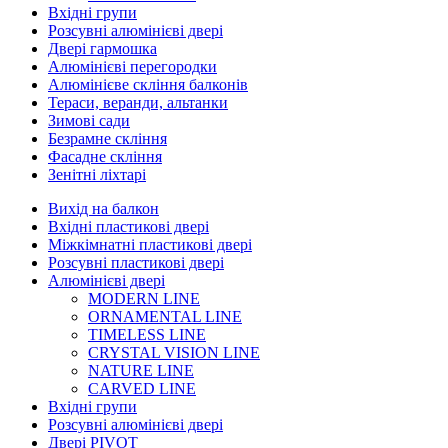
Вхідні групи
Розсувні алюмінієві двері
Двері гармошка
Алюмінієві перегородки
Алюмінієве скління балконів
Тераси, веранди, альтанки
Зимові сади
Безрамне скління
Фасадне скління
Зенітні ліхтарі
Вихід на балкон
Вхідні пластикові двері
Міжкімнатні пластикові двері
Розсувні пластикові двері
Алюмінієві двері
MODERN LINE
ORNAMENTAL LINE
TIMELESS LINE
CRYSTAL VISION LINE
NATURE LINE
CARVED LINE
Вхідні групи
Розсувні алюмінієві двері
Двері PIVOT