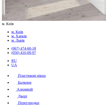
м. Київ
м. Київ
м. Харків
м. Львів
(067) 474-60-18
(050) 410-09-97
RU
UA
Пластикові вікна
Балкони
Алюміній
Двері
Перегородки