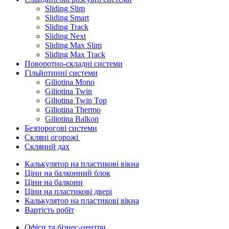
Sliding Slim
Sliding Smart
Sliding Track
Sliding Next
Sliding Max Slim
Sliding Max Track
Поворотно-складні системи
Гільйотинні системи
Giliotina Mono
Giliotina Twin
Giliotina Twin Top
Giliotina Thermo
Giliotina Balkon
Безпорогові системи
Скляні огорожі
Скляний дах
Калькулятор на пластикові вікна
Ціни на балконний блок
Ціни на балкони
Ціни на пластикові двері
Калькулятор на пластикові вікна
Вартість робіт
Офіси та бізнес-центри