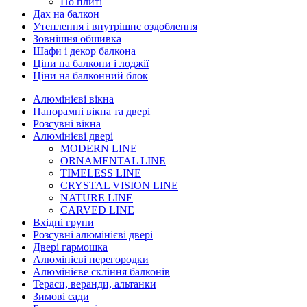
По плиті
Дах на балкон
Утеплення і внутрішнє оздоблення
Зовнішня обшивка
Шафи і декор балкона
Ціни на балкони і лоджії
Ціни на балконний блок
Алюмінієві вікна
Панорамні вікна та двері
Розсувні вікна
Алюмінієві двері
MODERN LINE
ORNAMENTAL LINE
TIMELESS LINE
CRYSTAL VISION LINE
NATURE LINE
CARVED LINE
Вхідні групи
Розсувні алюмінієві двері
Двері гармошка
Алюмінієві перегородки
Алюмінієве скління балконів
Тераси, веранди, альтанки
Зимові сади