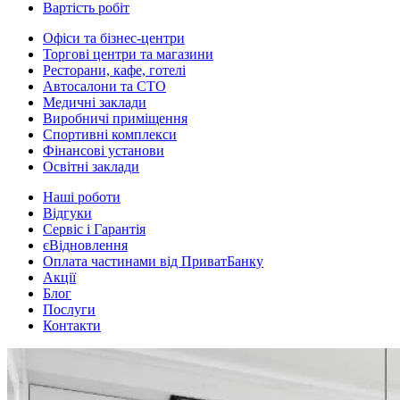
Вартість робіт
Офіси та бізнес-центри
Торгові центри та магазини
Ресторани, кафе, готелі
Автосалони та СТО
Медичні заклади
Виробничі приміщення
Спортивні комплекси
Фінансові установи
Освітні заклади
Наші роботи
Відгуки
Сервіс і Гарантія
єВідновлення
Оплата частинами від ПриватБанку
Акції
Блог
Послуги
Контакти