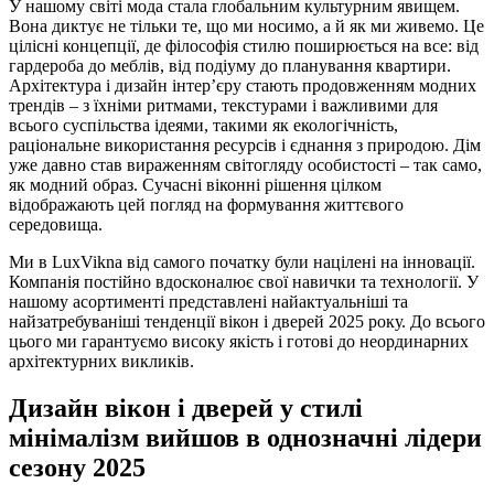
У нашому світі мода стала глобальним культурним явищем.
Вона диктує не тільки те, що ми носимо, а й як ми живемо. Це
цілісні концепції, де філософія стилю поширюється на все: від
гардероба до меблів, від подіуму до планування квартири.
Архітектура і дизайн інтер’єру стають продовженням модних
трендів – з їхніми ритмами, текстурами і важливими для
всього суспільства ідеями, такими як екологічність,
раціональне використання ресурсів і єднання з природою. Дім
уже давно став вираженням світогляду особистості – так само,
як модний образ. Сучасні віконні рішення цілком
відображають цей погляд на формування життєвого
середовища.
Ми в LuxVikna від самого початку були націлені на інновації.
Компанія постійно вдосконалює свої навички та технології. У
нашому асортименті представлені найактуальніші та
найзатребуваніші тенденції вікон і дверей 2025 року. До всього
цього ми гарантуємо високу якість і готові до неординарних
архітектурних викликів.
Дизайн вікон і дверей у стилі
мінімалізм вийшов в однозначні лідери
сезону 2025