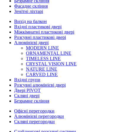
Безрамне скління
Фасадне скління
Зенітні ліхтарі
Вихід на балкон
Вхідні пластикові двері
Міжкімнатні пластикові двері
Розсувні пластикові двері
Алюмінієві двері
MODERN LINE
ORNAMENTAL LINE
TIMELESS LINE
CRYSTAL VISION LINE
NATURE LINE
CARVED LINE
Вхідні групи
Розсувні алюмінієві двері
Двері PIVOT
Скляні двері
Безрамне скління
Офісні перегородки
Алюмінієві перегородки
Скляні перегородки
Слайдингові розсувні системи