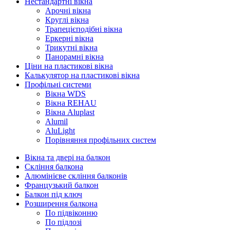
Нестандартні вікна
Арочні вікна
Круглі вікна
Трапецієподібні вікна
Еркерні вікна
Трикутні вікна
Панорамні вікна
Ціни на пластикові вікна
Калькулятор на пластикові вікна
Профільні системи
Вікна WDS
Вікна REHAU
Вікна Aluplast
Alumil
AluLight
Порівняння профільних систем
Вікна та двері на балкон
Скління балкона
Алюмінієве скління балконів
Французький балкон
Балкон під ключ
Розширення балкона
По підвіконню
По підлозі