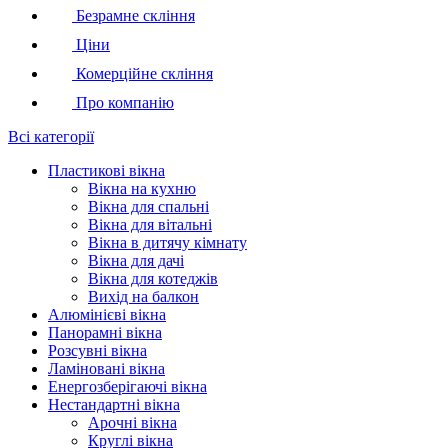
Безрамне скління
Ціни
Комерційне скління
Про компанію
Всі категорії
Пластикові вікна
Вікна на кухню
Вікна для спальні
Вікна для вітальні
Вікна в дитячу кімнату
Вікна для дачі
Вікна для котеджів
Вихід на балкон
Алюмінієві вікна
Панорамні вікна
Розсувні вікна
Ламіновані вікна
Енергозберігаючі вікна
Нестандартні вікна
Арочні вікна
Круглі вікна