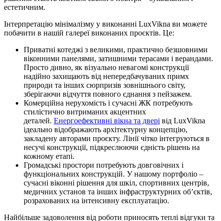
естетичним.
Інтерпретацію мінімалізму у виконанні LuxVikna ви можете
побачити в нашій галереї виконаних проєктів. Це:
Приватні котеджі з великими, практично безшовними
віконними панелями, затишними терасами і верандами.
Просто дивно, як візуально невагомі конструкції
надійно захищають від непередбачуваних примх
природи та інших сюрпризів зовнішнього світу,
зберігаючи відчуття повного єднання з пейзажем.
Комерційна нерухомість і сучасні ЖК потребують
стилістично витриманих акцентних
деталей.
Енергоефективні вікна та двері
від LuxVikna
ідеально відображають архітектурну концепцію,
закладену авторами проєкту. Лінії чітко інтегруються в
несучі конструкції, підкреслюючи єдність рішень на
кожному етапі.
Громадські простори потребують довговічних і
функціональних конструкцій. У нашому портфоліо –
сучасні віконні рішення для шкіл, спортивних центрів,
медичних установ та інших інфраструктурних об’єктів,
розрахованих на інтенсивну експлуатацію.
Найбільше задоволення від роботи приносять теплі відгуки та