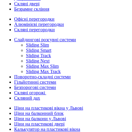
Скляні двері
Безрамне скління
Офісні перегородки
Алюмінієві перегородки
Скляні перегородки
Слайдингові розсувні системи
Sliding Slim
Sliding Smart
Sliding Track
Sliding Next
Sliding Max Slim
Sliding Max Track
Поворотно-складні системи
Гільйотинні системи
Безпорогові системи
Скляні огорожі
Скляний дах
Ціни на пластикові вікна у Львові
Ціни на балконний блок
Ціни на балкони у Львові
Ціни на пластикові двері
Калькулятор на пластикові вікна