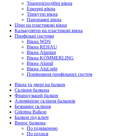
Трапецієподібні вікна
Еркерні вікна
Трикутні вікна
Панорамні вікна
Ціни на пластикові вікна
Калькулятор на пластикові вікна
Профільні системи
Вікна WDS
Вікна REHAU
Вікна Aluplast
Вікна KÖMMERLING
Вікна Alumil
Вікна AluLight
Порівняння профільних систем
Вікна та двері на балкон
Скління балкона
Французький балкон
Алюмінієве скління балконів
Безрамне скління
Giliotina Balkon
Балкон під ключ
Винос балкона
По підвіконню
По підлозі