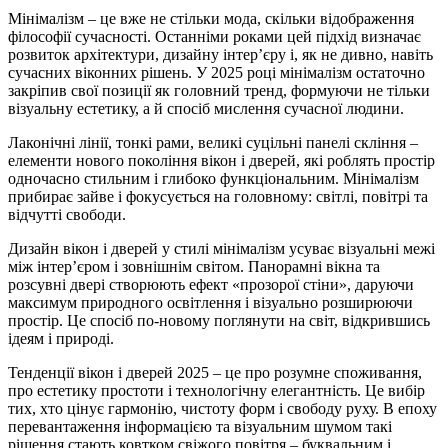
Мінімалізм – це вже не стільки мода, скільки відображення
філософії сучасності. Останніми роками цей підхід визначає
розвиток архітектури, дизайну інтер’єру і, як не дивно, навіть
сучасних віконних рішень. У 2025 році мінімалізм остаточно
закріпив свої позиції як головний тренд, формуючи не тільки
візуальну естетику, а й спосіб мислення сучасної людини.
Лаконічні лінії, тонкі рами, великі суцільні панелі скління –
елементи нового покоління вікон і дверей, які роблять простір
одночасно стильним і глибоко функціональним. Мінімалізм
прибирає зайве і фокусується на головному: світлі, повітрі та
відчутті свободи.
Дизайн вікон і дверей у стилі мінімалізм усуває візуальні межі
між інтер’єром і зовнішнім світом. Панорамні вікна та
розсувні двері створюють ефект «прозорої стіни», даруючи
максимум природного освітлення і візуально розширюючи
простір. Це спосіб по-новому поглянути на світ, відкрившись
ідеям і природі.
Тенденції вікон і дверей 2025 – це про розумне споживання,
про естетику простоти і технологічну елегантність. Це вибір
тих, хто цінує гармонію, чистоту форм і свободу руху. В епоху
перевантаження інформацією та візуальним шумом такі
рішення стають ковтком свіжого повітря – буквальним і