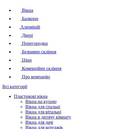
Вікна
Балкони
Алюміній
Двері
Перегородки
Безрамне скління
Ціни
Комерційне скління
Про компанію
Всі категорії
Пластикові вікна
Вікна на кухню
Вікна для спальні
Вікна для вітальні
Вікна в дитячу кімнату
Вікна для дачі
Вікна для котеджів