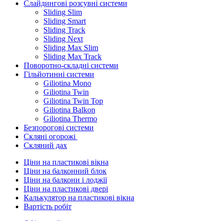
Слайдингові розсувні системи
Sliding Slim
Sliding Smart
Sliding Track
Sliding Next
Sliding Max Slim
Sliding Max Track
Поворотно-складні системи
Гільйотинні системи
Giliotina Mono
Giliotina Twin
Giliotina Twin Top
Giliotina Balkon
Giliotina Thermo
Безпорогові системи
Скляні огорожі
Скляний дах
Ціни на пластикові вікна
Ціни на балконний блок
Ціни на балкони і лоджії
Ціни на пластикові двері
Калькулятор на пластикові вікна
Вартість робіт