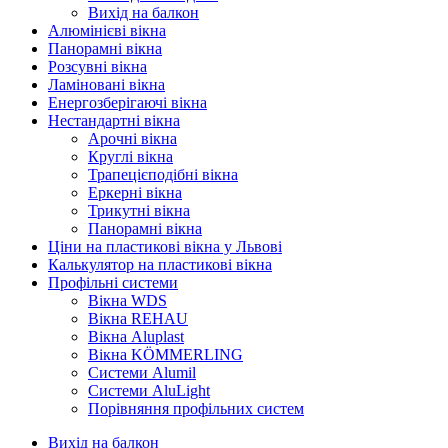
Вихід на балкон
Алюмінієві вікна
Панорамні вікна
Розсувні вікна
Ламіновані вікна
Енергозберігаючі вікна
Нестандартні вікна
Арочні вікна
Круглі вікна
Трапецієподібні вікна
Еркерні вікна
Трикутні вікна
Панорамні вікна
Ціни на пластикові вікна у Львові
Калькулятор на пластикові вікна
Профільні системи
Вікна WDS
Вікна REHAU
Вікна Aluplast
Вікна KÖMMERLING
Cистеми Alumil
Системи AluLight
Порівняння профільних систем
Вихід на балкон