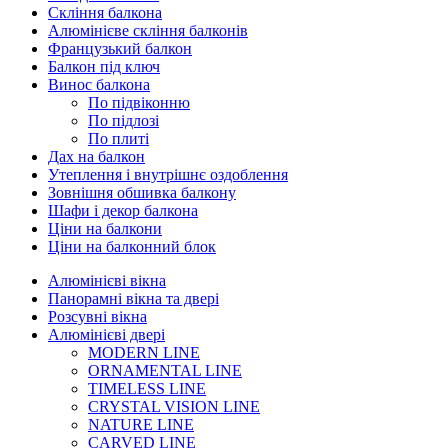
Скління балкона
Алюмінієве скління балконів
Французький балкон
Балкон під ключ
Винос балкона
По підвіконню
По підлозі
По плиті
Дах на балкон
Утеплення і внутрішнє оздоблення
Зовнішня обшивка балкону
Шафи і декор балкона
Ціни на балкони
Ціни на балконний блок
Алюмінієві вікна
Панорамні вікна та двері
Розсувні вікна
Алюмінієві двері
MODERN LINE
ORNAMENTAL LINE
TIMELESS LINE
CRYSTAL VISION LINE
NATURE LINE
CARVED LINE