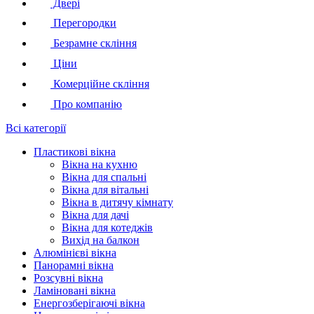
Двері
Перегородки
Безрамне скління
Ціни
Комерційне скління
Про компанію
Всі категорії
Пластикові вікна
Вікна на кухню
Вікна для спальні
Вікна для вітальні
Вікна в дитячу кімнату
Вікна для дачі
Вікна для котеджів
Вихід на балкон
Алюмінієві вікна
Панорамні вікна
Розсувні вікна
Ламіновані вікна
Енергозберігаючі вікна