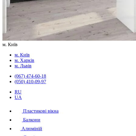
м. Київ
м. Київ
м. Харків
м. Львів
(067) 474-60-18
(050) 410-09-97
RU
UA
Пластикові вікна
Балкони
Алюміній