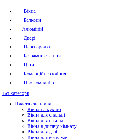
Вікна
Балкони
Алюміній
Двері
Перегородки
Безрамне скління
Ціни
Комерційне скління
Про компанію
Всі категорії
Пластикові вікна
Вікна на кухню
Вікна для спальні
Вікна для вітальні
Вікна в дитячу кімнату
Вікна для дачі
Вікна для котеджів