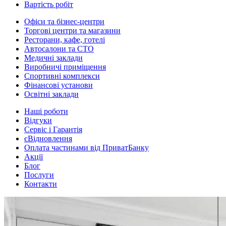
Вартість робіт
Офіси та бізнес-центри
Торгові центри та магазини
Ресторани, кафе, готелі
Автосалони та СТО
Медичні заклади
Виробничі приміщення
Спортивні комплекси
Фінансові установи
Освітні заклади
Наші роботи
Відгуки
Сервіс і Гарантія
єВідновлення
Оплата частинами від ПриватБанку
Акції
Блог
Послуги
Контакти