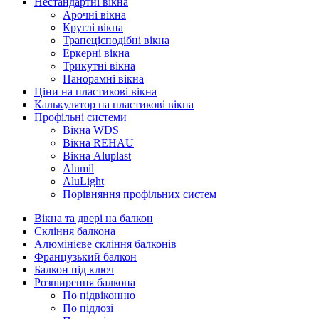
Нестандартні вікна
Арочні вікна
Круглі вікна
Трапецієподібні вікна
Еркерні вікна
Трикутні вікна
Панорамні вікна
Ціни на пластикові вікна
Калькулятор на пластикові вікна
Профільні системи
Вікна WDS
Вікна REHAU
Вікна Aluplast
Alumil
AluLight
Порівняння профільних систем
Вікна та двері на балкон
Скління балкона
Алюмінієве скління балконів
Французький балкон
Балкон під ключ
Розширення балкона
По підвіконню
По підлозі