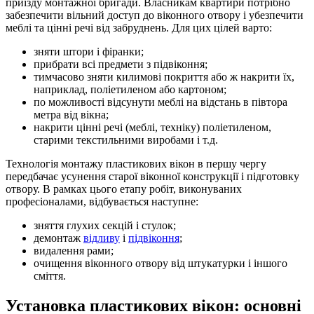
приїзду монтажної бригади. Власникам квартири потрібно
забезпечити вільний доступ до віконного отвору і убезпечити
меблі та цінні речі від забруднень. Для цих цілей варто:
зняти штори і фіранки;
прибрати всі предмети з підвіконня;
тимчасово зняти килимові покриття або ж накрити їх,
наприклад, поліетиленом або картоном;
по можливості відсунути меблі на відстань в півтора
метра від вікна;
накрити цінні речі (меблі, техніку) поліетиленом,
старими текстильними виробами і т.д.
Технологія монтажу пластикових вікон в першу чергу
передбачає усунення старої віконної конструкції і підготовку
отвору. В рамках цього етапу робіт, виконуваних
професіоналами, відбувається наступне:
зняття глухих секцій і стулок;
демонтаж
відливу
і
підвіконня
;
видалення рами;
очищення віконного отвору від штукатурки і іншого
сміття.
Установка пластикових вікон: основні