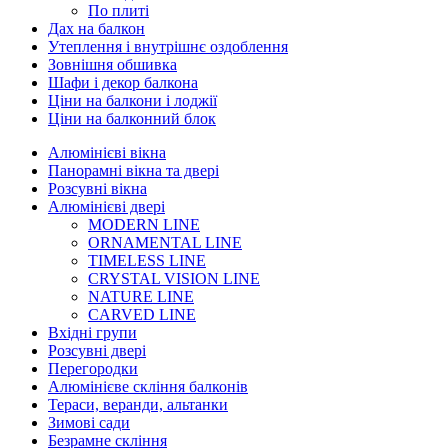
По плиті
Дах на балкон
Утеплення і внутрішнє оздоблення
Зовнішня обшивка
Шафи і декор балкона
Ціни на балкони і лоджії
Ціни на балконний блок
Алюмінієві вікна
Панорамні вікна та двері
Розсувні вікна
Алюмінієві двері
MODERN LINE
ORNAMENTAL LINE
TIMELESS LINE
CRYSTAL VISION LINE
NATURE LINE
CARVED LINE
Вхідні групи
Розсувні двері
Перегородки
Алюмінієве скління балконів
Тераси, веранди, альтанки
Зимові сади
Безрамне скління