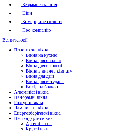
Безрамне скління
Ціни
Комерційне скління
Про компанію
Всі категорії
Пластикові вікна
Вікна на кухню
Вікна для спальні
Вікна для вітальні
Вікна в дитячу кімнату
Вікна для дачі
Вікна для котеджів
Вихід на балкон
Алюмінієві вікна
Панорамні вікна
Розсувні вікна
Ламіновані вікна
Енергозберігаючі вікна
Нестандартні вікна
Арочні вікна
Круглі вікна