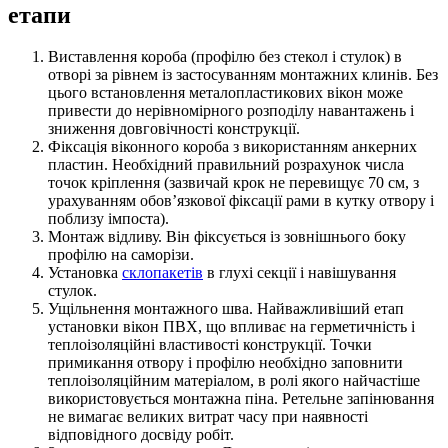
етапи
Виставлення короба (профілю без стекол і стулок) в
отворі за рівнем із застосуванням монтажних клинів. Без
цього встановлення металопластикових вікон може
привести до нерівномірного розподілу навантажень і
зниження довговічності конструкції.
Фіксація віконного короба з використанням анкерних
пластин. Необхідний правильний розрахунок числа
точок кріплення (зазвичай крок не перевищує 70 см, з
урахуванням обов’язкової фіксації рами в кутку отвору і
поблизу імпоста).
Монтаж відливу. Він фіксується із зовнішнього боку
профілю на саморізи.
Установка
склопакетів
в глухі секції і навішування
стулок.
Ущільнення монтажного шва. Найважливіший етап
установки вікон ПВХ, що впливає на герметичність і
теплоізоляційні властивості конструкції. Точки
примикання отвору і профілю необхідно заповнити
теплоізоляційним матеріалом, в ролі якого найчастіше
використовується монтажна піна. Ретельне запінювання
не вимагає великих витрат часу при наявності
відповідного досвіду робіт.