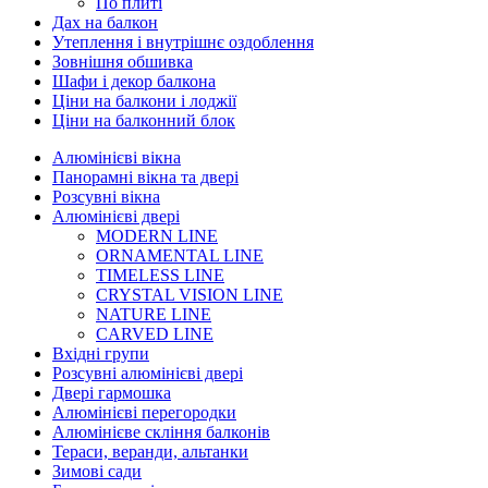
По плиті
Дах на балкон
Утеплення і внутрішнє оздоблення
Зовнішня обшивка
Шафи і декор балкона
Ціни на балкони і лоджії
Ціни на балконний блок
Алюмінієві вікна
Панорамні вікна та двері
Розсувні вікна
Алюмінієві двері
MODERN LINE
ORNAMENTAL LINE
TIMELESS LINE
CRYSTAL VISION LINE
NATURE LINE
CARVED LINE
Вхідні групи
Розсувні алюмінієві двері
Двері гармошка
Алюмінієві перегородки
Алюмінієве скління балконів
Тераси, веранди, альтанки
Зимові сади