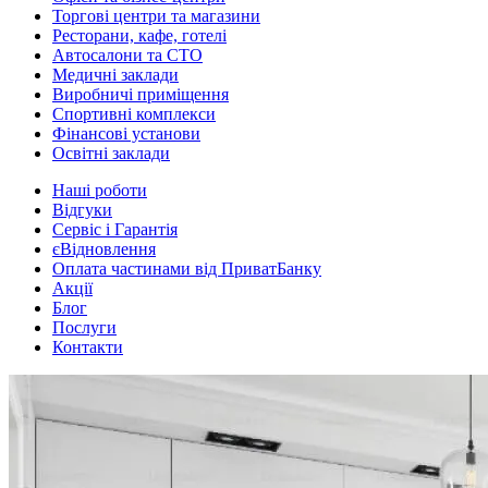
Торгові центри та магазини
Ресторани, кафе, готелі
Автосалони та СТО
Медичні заклади
Виробничі приміщення
Спортивні комплекси
Фінансові установи
Освітні заклади
Наші роботи
Відгуки
Сервіс і Гарантія
єВідновлення
Оплата частинами від ПриватБанку
Акції
Блог
Послуги
Контакти