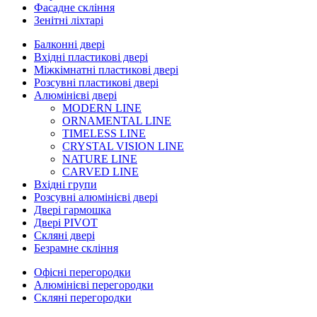
Фасадне скління
Зенітні ліхтарі
Балконні двері
Вхідні пластикові двері
Міжкімнатні пластикові двері
Розсувні пластикові двері
Алюмінієві двері
MODERN LINE
ORNAMENTAL LINE
TIMELESS LINE
CRYSTAL VISION LINE
NATURE LINE
CARVED LINE
Вхідні групи
Розсувні алюмінієві двері
Двері гармошка
Двері PIVOT
Скляні двері
Безрамне скління
Офісні перегородки
Алюмінієві перегородки
Скляні перегородки