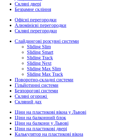
Скляні двері
Безрамне скління
Офісні перегородки
Алюмінієві перегородки
Скляні перегородки
Слайдингові розсувні системи
Sliding Slim
Sliding Smart
Sliding Track
Sliding Next
Sliding Max Slim
Sliding Max Track
Поворотно-складні системи
Гільйотинні системи
Безпорогові системи
Скляні огорожі
Скляний дах
Ціни на пластикові вікна у Львові
Ціни на балконний блок
Ціни на балкони у Львові
Ціни на пластикові двері
Калькулятор на пластикові вікна