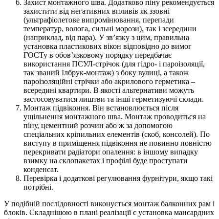
Захист монтажного шва. Додатково піну рекомендується
захистити від негативних впливів як ззовні
(ультрафіолетове випромінювання, перепади
температур, волога, сильні морози), так і зсередини
(наприклад, від пара). У зв’язку з цим, правильна
установка пластикових вікон відповідно до вимог
ГОСТу в обов’язковому порядку передбачає
використання ПСУЛ-стрічок (для гідро- і пароізоляції,
так званий Ілбрук-монтаж) з боку вулиці, а також
пароізоляційні стрічки або акрилового герметика –
всередині квартири. В якості альтернативи можуть
застосовуватися лиштви та інші герметизуючі склади.
Монтаж підвіконня. Він встановлюється після
ущільнення монтажного шва. Монтаж проводиться на
піну, цементний розчин або ж за допомогою
спеціальних кріпильних елементів (скоб, консолей). По
виступу в приміщення підвіконня не повинно повністю
перекривати радіатори опалення: в іншому випадку
взимку на склопакетах і профілі буде проступати
конденсат.
Перевірка і додаткові регулювання фурнітури, якщо такі
потрібні.
У подібній послідовності виконується монтаж балконних рам і
блоків. Складнішою в плані реалізації є установка мансардних