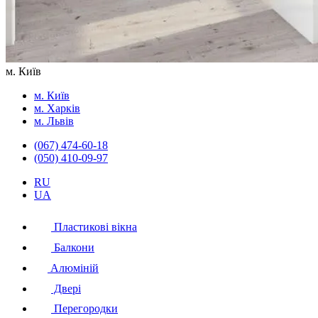
м. Київ
м. Київ
м. Харків
м. Львів
(067) 474-60-18
(050) 410-09-97
RU
UA
Пластикові вікна
Балкони
Алюміній
Двері
Перегородки