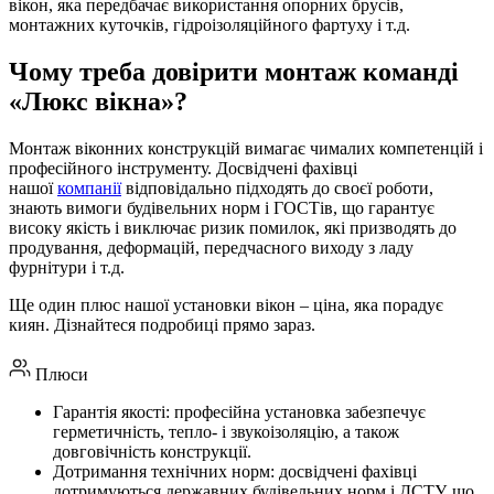
вікон, яка передбачає використання опорних брусів,
монтажних куточків, гідроізоляційного фартуху і т.д.
Чому треба довірити монтаж команді
«Люкс вікна»?
Монтаж віконних конструкцій вимагає чималих компетенцій і
професійного інструменту. Досвідчені фахівці
нашої
компанії
відповідально підходять до своєї роботи,
знають вимоги будівельних норм і ГОСТів, що гарантує
високу якість і виключає ризик помилок, які призводять до
продування, деформацій, передчасного виходу з ладу
фурнітури і т.д.
Ще один плюс нашої установки вікон – ціна, яка порадує
киян. Дізнайтеся подробиці прямо зараз.
Плюси
Гарантія якості: професійна установка забезпечує
герметичність, тепло- і звукоізоляцію, а також
довговічність конструкції.
Дотримання технічних норм: досвідчені фахівці
дотримуються державних будівельних норм і ДСТУ, що