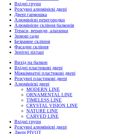
Вхідні групи
Розсувні алюмінієві двері
Двері гармошка
Алюмінієві перегородки
Алюмінієве скління балконів
Тераси, веранди, альтанки
Зимові сади
Безрамне скління
Фасадне скління
Зенітні ліхтарі
Вихід на балкон
Вхідні пластикові двері
Міжкімнатні пластикові двері
Розсувні пластикові двері
Алюмінієві двері
MODERN LINE
ORNAMENTAL LINE
TIMELESS LINE
CRYSTAL VISION LINE
NATURE LINE
CARVED LINE
Вхідні групи
Розсувні алюмінієві двері
Двері PIVOT