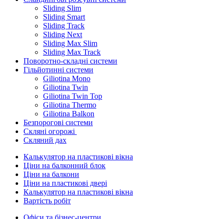
Sliding Slim
Sliding Smart
Sliding Track
Sliding Next
Sliding Max Slim
Sliding Max Track
Поворотно-складні системи
Гільйотинні системи
Giliotina Mono
Giliotina Twin
Giliotina Twin Top
Giliotina Thermo
Giliotina Balkon
Безпорогові системи
Скляні огорожі
Скляний дах
Калькулятор на пластикові вікна
Ціни на балконний блок
Ціни на балкони
Ціни на пластикові двері
Калькулятор на пластикові вікна
Вартість робіт
Офіси та бізнес-центри