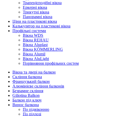
Трапецієподібні вікна
Еркерні вікна
Трикутні вікна
Панорамні вікна
Ціни на пластикові вікна
Калькулятор на пластикові вікна
Профільні системи
Вікна WDS
Вікна REHAU
Вікна Aluplast
Вікна KÖMMERLING
Вікна Alumil
Вікна AluLight
Порівняння профільних систем
Вікна та двері на балкон
Скління балкона
Французький балкон
Алюмінієве скління балконів
Безрамне скління
Giliotina Balkon
Балкон під ключ
Винос балкона
По підвіконню
По підлозі