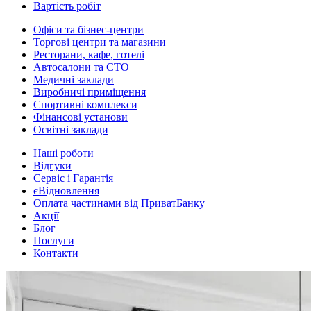
Вартість робіт
Офіси та бізнес-центри
Торгові центри та магазини
Ресторани, кафе, готелі
Автосалони та СТО
Медичні заклади
Виробничі приміщення
Спортивні комплекси
Фінансові установи
Освітні заклади
Наші роботи
Відгуки
Сервіс і Гарантія
єВідновлення
Оплата частинами від ПриватБанку
Акції
Блог
Послуги
Контакти