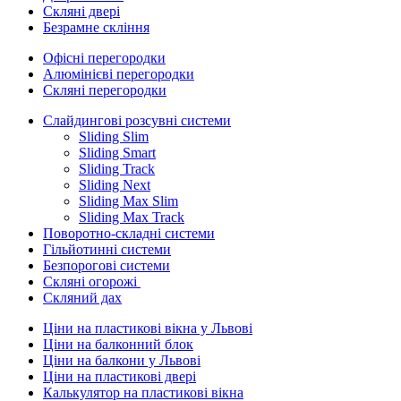
Скляні двері
Безрамне скління
Офісні перегородки
Алюмінієві перегородки
Скляні перегородки
Слайдингові розсувні системи
Sliding Slim
Sliding Smart
Sliding Track
Sliding Next
Sliding Max Slim
Sliding Max Track
Поворотно-складні системи
Гільйотинні системи
Безпорогові системи
Скляні огорожі
Скляний дах
Ціни на пластикові вікна у Львові
Ціни на балконний блок
Ціни на балкони у Львові
Ціни на пластикові двері
Калькулятор на пластикові вікна