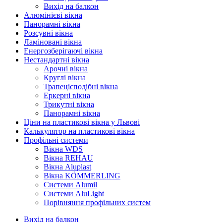
Вихід на балкон
Алюмінієві вікна
Панорамні вікна
Розсувні вікна
Ламіновані вікна
Енергозберігаючі вікна
Нестандартні вікна
Арочні вікна
Круглі вікна
Трапецієподібні вікна
Еркерні вікна
Трикутні вікна
Панорамні вікна
Ціни на пластикові вікна у Львові
Калькулятор на пластикові вікна
Профільні системи
Вікна WDS
Вікна REHAU
Вікна Aluplast
Вікна KÖMMERLING
Cистеми Alumil
Системи AluLight
Порівняння профільних систем
Вихід на балкон