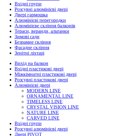
Вхідні групи
Розсувні алюмінієві двері
Двері гармошка
Алюмінієві перегородки
Алюмінієве скління балконів
Тераси, веранди, альтанки
Зимові сади
Безрамне скління
Фасадне скління
Зенітні ліхтарі
Вихід на балкон
Вхідні пластикові двері
Міжкімнатні пластикові двері
Розсувні пластикові двері
Алюмінієві двері
MODERN LINE
ORNAMENTAL LINE
TIMELESS LINE
CRYSTAL VISION LINE
NATURE LINE
CARVED LINE
Вхідні групи
Розсувні алюмінієві двері
Двері PIVOT