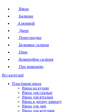
Вікна
Балкони
Алюміній
Двері
Перегородки
Безрамне скління
Ціни
Комерційне скління
Про компанію
Всі категорії
Пластикові вікна
Вікна на кухню
Вікна для спальні
Вікна для вітальні
Вікна в дитячу кімнату
Вікна для дачі
Вікна для котеджів