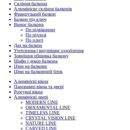
Скління балкона
Алюмінієве скління балконів
Французький балкон
Балкон під ключ
Винос балкона
По підвіконню
По підлозі
По плиті
Дах на балкон
Утеплення і внутрішнє оздоблення
Зовнішня обшивка балкону
Шафи і декор балкона
Ціни на балкони
Ціни на балконний блок
Алюмінієві вікна
Панорамні вікна та двері
Розсувні вікна
Алюмінієві двері
MODERN LINE
ORNAMENTAL LINE
TIMELESS LINE
CRYSTAL VISION LINE
NATURE LINE
CARVED LINE