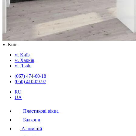
м. Київ
м. Київ
м. Харків
м. Львів
(067) 474-60-18
(050) 410-09-97
RU
UA
Пластикові вікна
Балкони
Алюміній