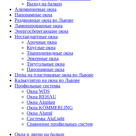
Выход на балкон
Алюминиевые окна
Панорамные окна
Раздвижные окна во Львове
Ламинированные окна
Энергосберегающие окна
Нестандартные окна
Арочные окна
Круглые окна
Трапециевидные окна
Эркерные окна
Треугольные окна
Панорамные окна
Цены на пластиковые окна во Львове
Калькулятор на окна во Львове
Профильные системы
Окна WDS
Окна REHAU
Окна Aluplast
Окна KÖMMERLING
Окна Alumil
Системы AluLight
Сравнение профильных систем
Окна и двери на балкон