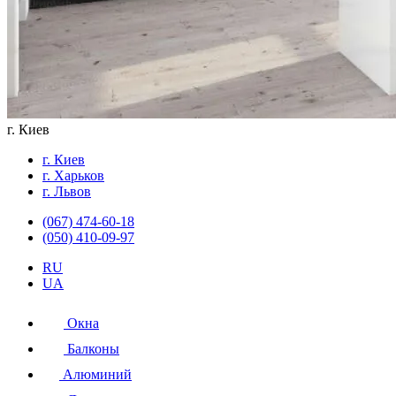
г. Киев
г. Киев
г. Харьков
г. Львов
(067) 474-60-18
(050) 410-09-97
RU
UA
Окна
Балконы
Алюминий