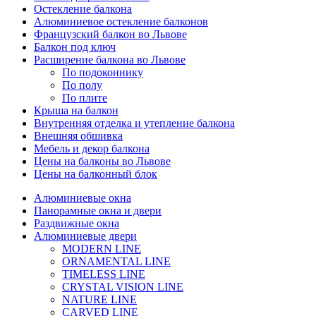
Остекление балкона
Алюминиевое остекление балконов
Французский балкон во Львове
Балкон под ключ
Расширение балкона во Львове
По подоконнику
По полу
По плите
Крыша на балкон
Внутренняя отделка и утепление балкона
Внешняя обшивка
Мебель и декор балкона
Цены на балконы во Львове
Цены на балконный блок
Алюминиевые окна
Панорамные окна и двери
Раздвижные окна
Алюминиевые двери
MODERN LINE
ORNAMENTAL LINE
TIMELESS LINE
CRYSTAL VISION LINE
NATURE LINE
CARVED LINE