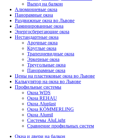
Выход на балкон
Алюминиевые окна
Панорамные окна
Раздвижные окна во Львове
Ламинированные окна
Энергосберегающие окна
Нестандартные окна
Арочные окна
Круглые окна
Трапециевидные окна
Эркерные окна
Треугольные окна
Панорамные окна
Цены на пластиковые окна во Львове
Калькулятор на окна во Львове
Профильные системы
Окна WDS
Окна REHAU
Окна Aluplast
Окна KÖMMERLING
Окна Alumil
Системы AluLight
Сравнение профильных систем
Окна и двери на балкон