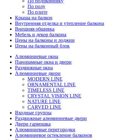
По подоконнику
По полу
По плите
Крыша на балкон
Внутренняя отделка и утепление балкона
Внешняя обшивка
Мебель и декор балкона
Цены на балконы и лоджии
Цены на балконный блок
Алюминиевые окна
Панорамные окна и двери
Раздвижные окна
Алюминиевые двери
MODERN LINE
ORNAMENTAL LINE
TIMELESS LINE
CRYSTAL VISION LINE
NATURE LINE
CARVED LINE
Входные группы
Раздвижные алюминиевые двери
Двери гармошка
Алюминиевые перегородки
Алюминиевое остекление балконов