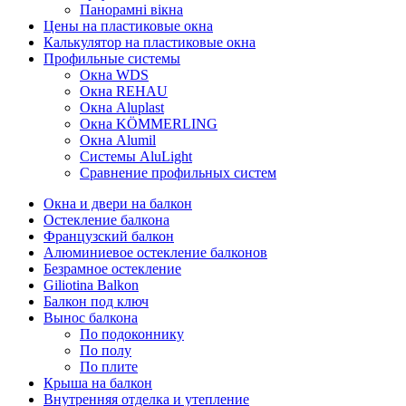
Панорамні вікна
Цены на пластиковые окна
Калькулятор на пластиковые окна
Профильные системы
Окна WDS
Окна REHAU
Окна Aluplast
Окна KÖMMERLING
Окна Alumil
Системы AluLight
Сравнение профильных систем
Окна и двери на балкон
Остекление балкона
Французский балкон
Алюминиевое остекление балконов
Безрамное остекление
Giliotina Balkon
Балкон под ключ
Вынос балкона
По подоконнику
По полу
По плите
Крыша на балкон
Внутренняя отделка и утепление