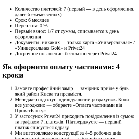
Количество платежей: 7 (первый — в день оформления,
далее 6 ежемесячных)
Срок: 6 месяцев
Переплата: 0 %
Первый взнос: 1/7 от суммы, списывается в день
оформления
Документы: никаких — только карта «Универсальная» /
«Универсальная Gold» и Privat24
Досрочное погашение: бесплатно через Privat24
Як оформити оплату частинами: 4
кроки
Замовте професійний замір — замірник приїде у будь-
який район Києва та предмістя.
Менеджер підготує індивідуальний розрахунок. Коли
все узгоджено — обираєте «Оплата частинами від
ПриватБанку».
У застосунок Privat24 приходить повідомлення із сумою
та графіком 7 платежів. Підтверджуєте — перший
платіж списується одразу.
Ми виготовляємо конструкції за 4–5 робочих днів
(стандартні; нестандартні — за індивідуальним