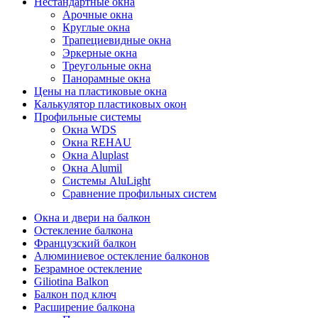
Нестандартные окна
Арочные окна
Круглые окна
Трапециевидные окна
Эркерные окна
Треугольные окна
Панорамные окна
Цены на пластиковые окна
Калькулятор пластиковых окон
Профильные системы
Окна WDS
Окна REHAU
Окна Aluplast
Окна Alumil
Системы AluLight
Сравнение профильных систем
Окна и двери на балкон
Остекление балкона
Французский балкон
Алюминиевое остекление балконов
Безрамное остекление
Giliotina Balkon
Балкон под ключ
Расширение балкона