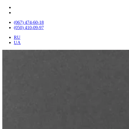
(067) 474-60-18
(050) 410-09-97
RU
UA