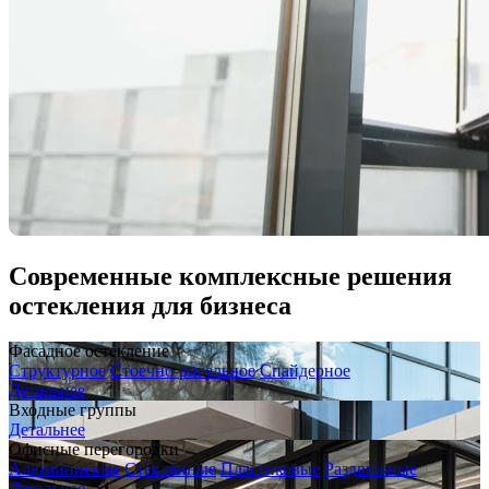
Современные комплексные решения
остекления для бизнеса
Фасадное остекление
Структурное
Стоечно-ригельное
Спайдерное
Детальнее
Входные группы
Детальнее
Офисные перегородки
Алюминиевые
Стеклянные
Пластиковые
Раздвижные
Детальнее