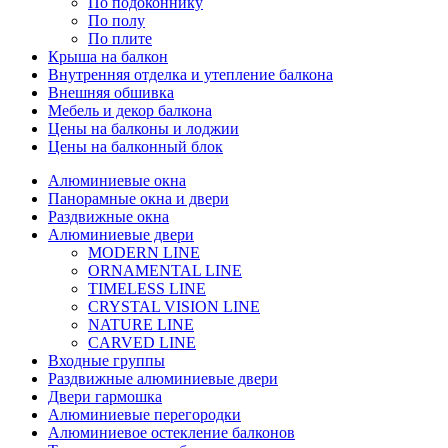
По подоконнику
По полу
По плите
Крыша на балкон
Внутренняя отделка и утепление балкона
Внешняя обшивка
Мебель и декор балкона
Цены на балконы и лоджии
Цены на балконный блок
Алюминиевые окна
Панорамные окна и двери
Раздвижные окна
Алюминиевые двери
MODERN LINE
ORNAMENTAL LINE
TIMELESS LINE
CRYSTAL VISION LINE
NATURE LINE
CARVED LINE
Входные группы
Раздвижные алюминиевые двери
Двери гармошка
Алюминиевые перегородки
Алюминиевое остекление балконов