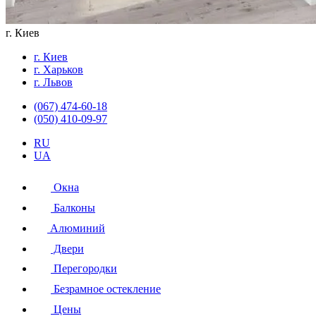
г. Киев
г. Киев
г. Харьков
г. Львов
(067) 474-60-18
(050) 410-09-97
RU
UA
Окна
Балконы
Алюминий
Двери
Перегородки
Безрамное остекление
Цены