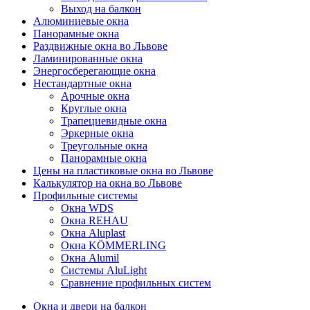
Выход на балкон
Алюминиевые окна
Панорамные окна
Раздвижные окна во Львове
Ламинированные окна
Энергосберегающие окна
Нестандартные окна
Арочные окна
Круглые окна
Трапециевидные окна
Эркерные окна
Треугольные окна
Панорамные окна
Цены на пластиковые окна во Львове
Калькулятор на окна во Львове
Профильные системы
Окна WDS
Окна REHAU
Окна Aluplast
Окна KÖMMERLING
Окна Alumil
Системы AluLight
Сравнение профильных систем
Окна и двери на балкон