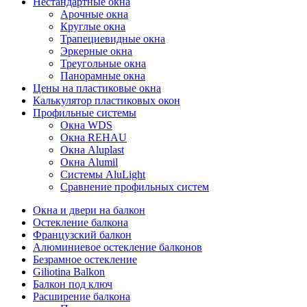
Нестандартные окна
Арочные окна
Круглые окна
Трапециевидные окна
Эркерные окна
Треугольные окна
Панорамные окна
Цены на пластиковые окна
Калькулятор пластиковых окон
Профильные системы
Окна WDS
Окна REHAU
Окна Aluplast
Окна Alumil
Системы AluLight
Сравнение профильных систем
Окна и двери на балкон
Остекление балкона
Французский балкон
Алюминиевое остекление балконов
Безрамное остекление
Giliotina Balkon
Балкон под ключ
Расширение балкона