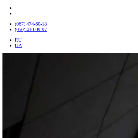
(067) 474-60-18
(050) 410-09-97
RU
UA