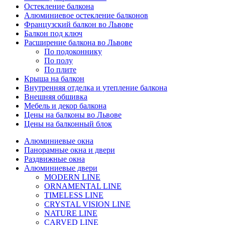
Остекление балкона
Алюминиевое остекление балконов
Французский балкон во Львове
Балкон под ключ
Расширение балкона во Львове
По подоконнику
По полу
По плите
Крыша на балкон
Внутренняя отделка и утепление балкона
Внешняя обшивка
Мебель и декор балкона
Цены на балконы во Львове
Цены на балконный блок
Алюминиевые окна
Панорамные окна и двери
Раздвижные окна
Алюминиевые двери
MODERN LINE
ORNAMENTAL LINE
TIMELESS LINE
CRYSTAL VISION LINE
NATURE LINE
CARVED LINE