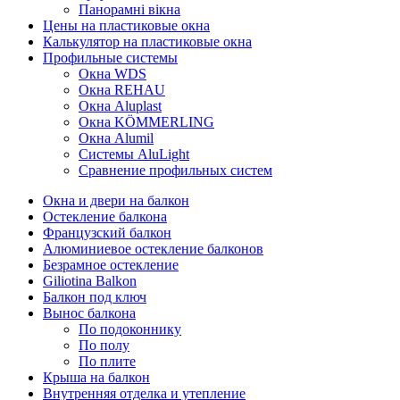
Панорамні вікна
Цены на пластиковые окна
Калькулятор на пластиковые окна
Профильные системы
Окна WDS
Окна REHAU
Окна Aluplast
Окна KÖMMERLING
Окна Alumil
Системы AluLight
Сравнение профильных систем
Окна и двери на балкон
Остекление балкона
Французский балкон
Алюминиевое остекление балконов
Безрамное остекление
Giliotina Balkon
Балкон под ключ
Вынос балкона
По подоконнику
По полу
По плите
Крыша на балкон
Внутренняя отделка и утепление