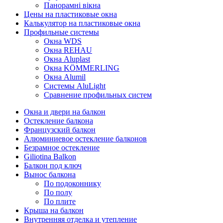
Панорамні вікна
Цены на пластиковые окна
Калькулятор на пластиковые окна
Профильные системы
Окна WDS
Окна REHAU
Окна Aluplast
Окна KÖMMERLING
Окна Alumil
Системы AluLight
Сравнение профильных систем
Окна и двери на балкон
Остекление балкона
Французский балкон
Алюминиевое остекление балконов
Безрамное остекление
Giliotina Balkon
Балкон под ключ
Вынос балкона
По подоконнику
По полу
По плите
Крыша на балкон
Внутренняя отделка и утепление