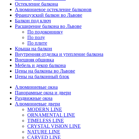
Остекление балкона
Алюминиевое остекление балконов
Французский балкон во Львове
Балкон под ключ
Расширение балкона во Львове
По подоконнику
По полу
По плите
Крыша на балкон
Внутренняя отделка и утепление балкона
Внешняя обшивка
Мебель и декор балкона
Цены на балконы во Львове
Цены на балконный блок
Алюминиевые окна
Панорамные окна и двери
Раздвижные окна
Алюминиевые двери
MODERN LINE
ORNAMENTAL LINE
TIMELESS LINE
CRYSTAL VISION LINE
NATURE LINE
CARVED LINE