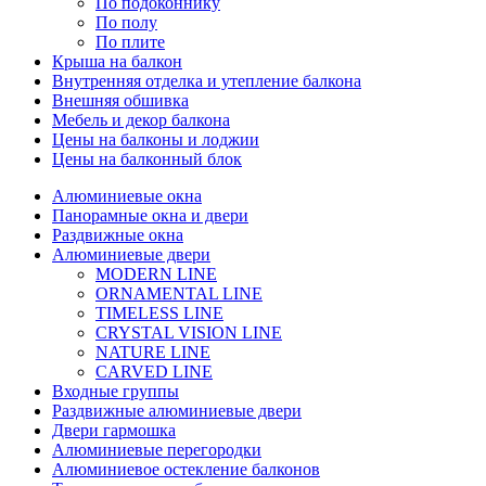
По подоконнику
По полу
По плите
Крыша на балкон
Внутренняя отделка и утепление балкона
Внешняя обшивка
Мебель и декор балкона
Цены на балконы и лоджии
Цены на балконный блок
Алюминиевые окна
Панорамные окна и двери
Раздвижные окна
Алюминиевые двери
MODERN LINE
ORNAMENTAL LINE
TIMELESS LINE
CRYSTAL VISION LINE
NATURE LINE
CARVED LINE
Входные группы
Раздвижные алюминиевые двери
Двери гармошка
Алюминиевые перегородки
Алюминиевое остекление балконов