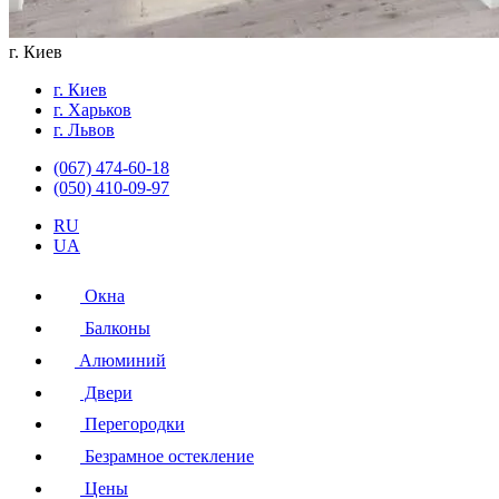
г. Киев
г. Киев
г. Харьков
г. Львов
(067) 474-60-18
(050) 410-09-97
RU
UA
Окна
Балконы
Алюминий
Двери
Перегородки
Безрамное остекление
Цены