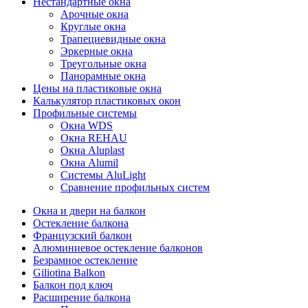
Нестандартные окна
Арочные окна
Круглые окна
Трапециевидные окна
Эркерные окна
Треугольные окна
Панорамные окна
Цены на пластиковые окна
Калькулятор пластиковых окон
Профильные системы
Окна WDS
Окна REHAU
Окна Aluplast
Окна Alumil
Системы AluLight
Сравнение профильных систем
Окна и двери на балкон
Остекление балкона
Французский балкон
Алюминиевое остекление балконов
Безрамное остекление
Giliotina Balkon
Балкон под ключ
Расширение балкона