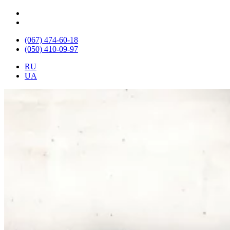
(067) 474-60-18
(050) 410-09-97
RU
UA