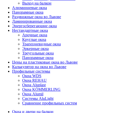
Выход на балкон
Алюминиевые окна
Панорамные окна
Раздвижные окна во Львове
Ламинированные окна
Энергосберегающие окна
Нестандартные окна
Арочные окна
Круглые окна
Трапециевидные окна
Эркерные окна
Треугольные окна
Панорамные окна
Цены на пластиковые окна во Львове
Калькулятор на окна во Львове
Профильные системы
Окна WDS
Окна REHAU
Окна Aluplast
Окна KÖMMERLING
Окна Alumil
Системы AluLight
Сравнение профильных систем
Окна и двери на балкон