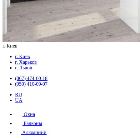
г. Киев
г. Киев
г. Харьков
г. Львов
(067) 474-60-18
(050) 410-09-97
RU
UA
Окна
Балконы
Алюминий