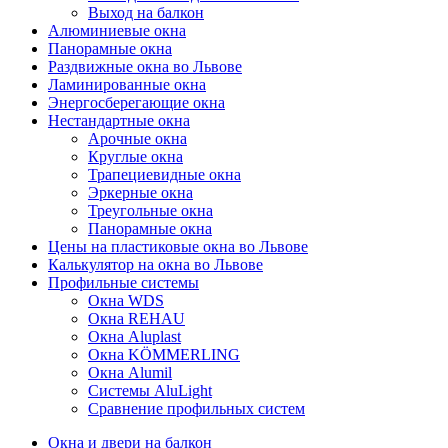
Выход на балкон
Алюминиевые окна
Панорамные окна
Раздвижные окна во Львове
Ламинированные окна
Энергосберегающие окна
Нестандартные окна
Арочные окна
Круглые окна
Трапециевидные окна
Эркерные окна
Треугольные окна
Панорамные окна
Цены на пластиковые окна во Львове
Калькулятор на окна во Львове
Профильные системы
Окна WDS
Окна REHAU
Окна Aluplast
Окна KÖMMERLING
Окна Alumil
Системы AluLight
Сравнение профильных систем
Окна и двери на балкон