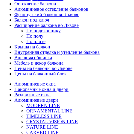
Остекление балкона
Алюминиевое остекление балконов
Французский балкон во Львове
Балкон под ключ
Расширение балкона во Львове
По подоконнику
По полу
По плите
Крыша на балкон
Внутренняя отделка и утепление балкона
Внешняя обшивка
Мебель и декор балкона
Цены на балконы во Львове
Цены на балконный блок
Алюминиевые окна
Панорамные окна и двери
Раздвижные окна
Алюминиевые двери
MODERN LINE
ORNAMENTAL LINE
TIMELESS LINE
CRYSTAL VISION LINE
NATURE LINE
CARVED LINE