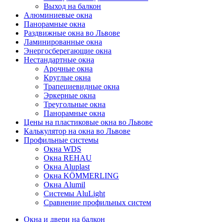
Выход на балкон
Алюминиевые окна
Панорамные окна
Раздвижные окна во Львове
Ламинированные окна
Энергосберегающие окна
Нестандартные окна
Арочные окна
Круглые окна
Трапециевидные окна
Эркерные окна
Треугольные окна
Панорамные окна
Цены на пластиковые окна во Львове
Калькулятор на окна во Львове
Профильные системы
Окна WDS
Окна REHAU
Окна Aluplast
Окна KÖMMERLING
Окна Alumil
Системы AluLight
Сравнение профильных систем
Окна и двери на балкон