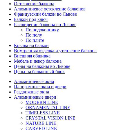
Остекление балкона
Алюминиевое остекление балконов
Французский балкон во Львове
Балкон под ключ
Расширение балкона во Львове
По подоконнику
По полу
По плите
Крыша на балкон
Внутренняя отделка и утепление балкона
Внешняя обшивка
Мебель и декор балкона
Цены на балконы во Львове
Цены на балконный блок
Алюминиевые окна
Панорамные окна и двери
Раздвижные окна
Алюминиевые двери
MODERN LINE
ORNAMENTAL LINE
TIMELESS LINE
CRYSTAL VISION LINE
NATURE LINE
CARVED LINE