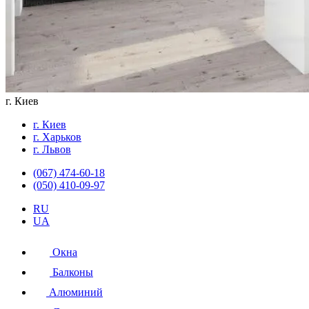
г. Киев
г. Киев
г. Харьков
г. Львов
(067) 474-60-18
(050) 410-09-97
RU
UA
Окна
Балконы
Алюминий