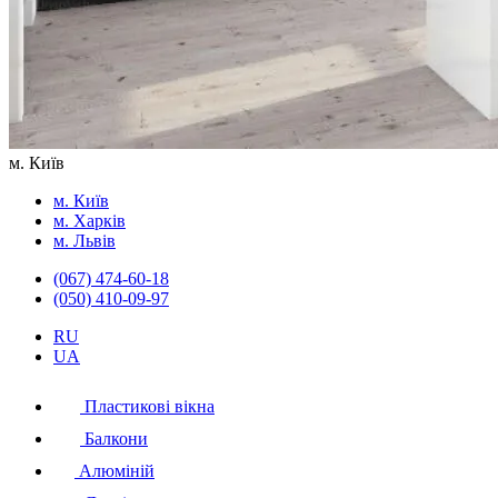
м. Київ
м. Київ
м. Харків
м. Львів
(067) 474-60-18
(050) 410-09-97
RU
UA
Пластикові вікна
Балкони
Алюміній