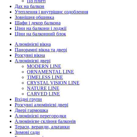
По плиті
Дах на балкон
Утеплення і внутрішнє оздоблення
Зовнішня обшивка
Шафи і декор балкона
Ціни на балкони і лоджії
Ціни на балконний блок
Алюмінієві вікна
Панорамні вікна та двері
Розсувні вікна
Алюмінієві двері
MODERN LINE
ORNAMENTAL LINE
TIMELESS LINE
CRYSTAL VISION LINE
NATURE LINE
CARVED LINE
Вхідні групи
Розсувні алюмінієві двері
Двері гармошка
Алюмінієві перегородки
Алюмінієве скління балконів
Тераси, веранди, альтанки
Зимові сади