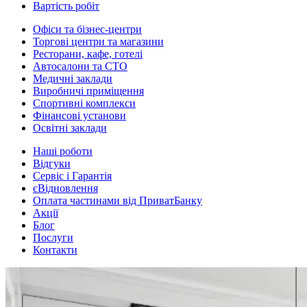
Вартість робіт
Офіси та бізнес-центри
Торгові центри та магазини
Ресторани, кафе, готелі
Автосалони та СТО
Медичні заклади
Виробничі приміщення
Спортивні комплекси
Фінансові установи
Освітні заклади
Наші роботи
Відгуки
Сервіс і Гарантія
єВідновлення
Оплата частинами від ПриватБанку
Акції
Блог
Послуги
Контакти