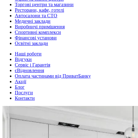
Торгові центри та магазини
Ресторани, кафе, готелі
Автосалони та СТО
Медичні заклади
Виробничі приміщення
Спортивні комплекси
Фінансові установи
Освітні заклади
Наші роботи
Відгуки
Сервіс і Гарантія
єВідновлення
Оплата частинами від ПриватБанку
Акції
Блог
Послуги
Контакти