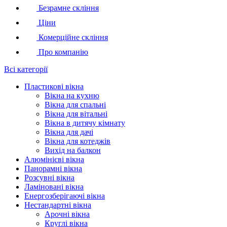
Безрамне скління
Ціни
Комерційне скління
Про компанію
Всі категорії
Пластикові вікна
Вікна на кухню
Вікна для спальні
Вікна для вітальні
Вікна в дитячу кімнату
Вікна для дачі
Вікна для котеджів
Вихід на балкон
Алюмінієві вікна
Панорамні вікна
Розсувні вікна
Ламіновані вікна
Енергозберігаючі вікна
Нестандартні вікна
Арочні вікна
Круглі вікна