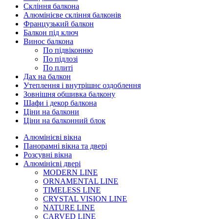
Скління балкона
Алюмінієве скління балконів
Французький балкон
Балкон під ключ
Винос балкона
По підвіконню
По підлозі
По плиті
Дах на балкон
Утеплення і внутрішнє оздоблення
Зовнішня обшивка балкону
Шафи і декор балкона
Ціни на балкони
Ціни на балконний блок
Алюмінієві вікна
Панорамні вікна та двері
Розсувні вікна
Алюмінієві двері
MODERN LINE
ORNAMENTAL LINE
TIMELESS LINE
CRYSTAL VISION LINE
NATURE LINE
CARVED LINE