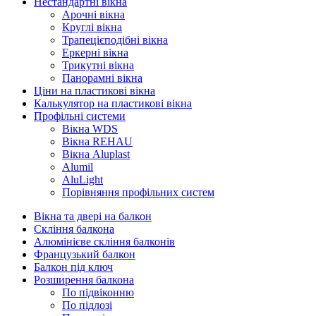
Нестандартні вікна
Арочні вікна
Круглі вікна
Трапецієподібні вікна
Еркерні вікна
Трикутні вікна
Панорамні вікна
Ціни на пластикові вікна
Калькулятор на пластикові вікна
Профільні системи
Вікна WDS
Вікна REHAU
Вікна Aluplast
Alumil
AluLight
Порівняння профільних систем
Вікна та двері на балкон
Скління балкона
Алюмінієве скління балконів
Французький балкон
Балкон під ключ
Розширення балкона
По підвіконню
По підлозі