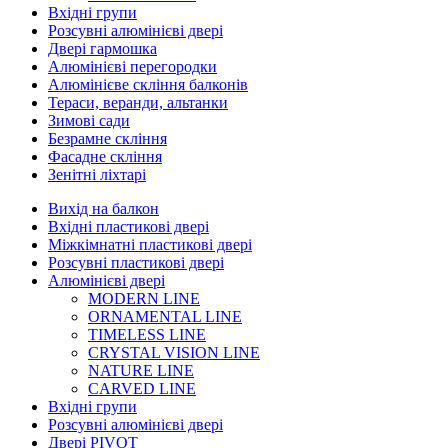
Вхідні групи
Розсувні алюмінієві двері
Двері гармошка
Алюмінієві перегородки
Алюмінієве скління балконів
Тераси, веранди, альтанки
Зимові сади
Безрамне скління
Фасадне скління
Зенітні ліхтарі
Вихід на балкон
Вхідні пластикові двері
Міжкімнатні пластикові двері
Розсувні пластикові двері
Алюмінієві двері
MODERN LINE
ORNAMENTAL LINE
TIMELESS LINE
CRYSTAL VISION LINE
NATURE LINE
CARVED LINE
Вхідні групи
Розсувні алюмінієві двері
Двері PIVOT