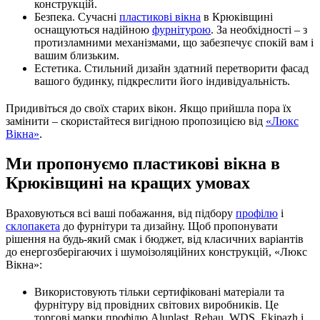
конструкцій.
Безпека. Сучасні
пластикові вікна
в Крюківщині
оснащуються надійною
фурнітурою
. За необхідності – з
протизламними механізмами, що забезпечує спокій вам і
вашим близьким.
Естетика. Стильний дизайн здатний перетворити фасад
вашого будинку, підкреслити його індивідуальність.
Придивіться до своїх старих вікон. Якщо прийшла пора їх
замінити – скористайтеся вигідною пропозицією від
«Люкс
Вікна»
.
Ми пропонуємо пластикові вікна в
Крюківщині на кращих умовах
Враховуються всі ваші побажання, від підбору
профілю
і
склопакета
до фурнітури та дизайну. Щоб пропонувати
рішення на будь-який смак і бюджет, від класичних варіантів
до енергозберігаючих і шумоізоляційних конструкцій, «Люкс
Вікна»:
Використовують тільки сертифіковані матеріали та
фурнітуру від провідних світових виробників. Це
торгові марки профілю Aluplast, Rehau, WDS, Ekipazh і