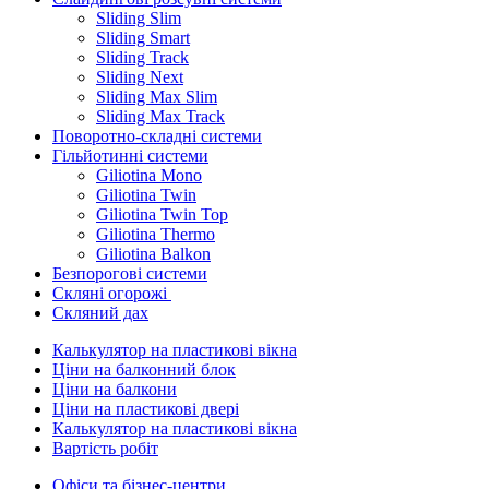
Sliding Slim
Sliding Smart
Sliding Track
Sliding Next
Sliding Max Slim
Sliding Max Track
Поворотно-складні системи
Гільйотинні системи
Giliotina Mono
Giliotina Twin
Giliotina Twin Top
Giliotina Thermo
Giliotina Balkon
Безпорогові системи
Скляні огорожі
Скляний дах
Калькулятор на пластикові вікна
Ціни на балконний блок
Ціни на балкони
Ціни на пластикові двері
Калькулятор на пластикові вікна
Вартість робіт
Офіси та бізнес-центри