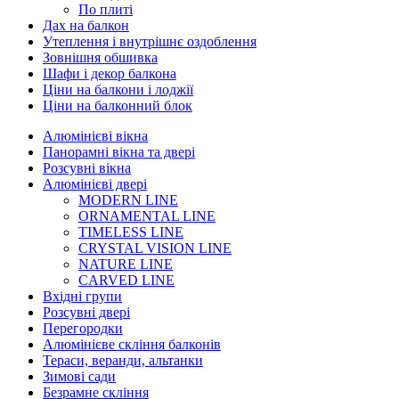
По плиті
Дах на балкон
Утеплення і внутрішнє оздоблення
Зовнішня обшивка
Шафи і декор балкона
Ціни на балкони і лоджії
Ціни на балконний блок
Алюмінієві вікна
Панорамні вікна та двері
Розсувні вікна
Алюмінієві двері
MODERN LINE
ORNAMENTAL LINE
TIMELESS LINE
CRYSTAL VISION LINE
NATURE LINE
CARVED LINE
Вхідні групи
Розсувні двері
Перегородки
Алюмінієве скління балконів
Тераси, веранди, альтанки
Зимові сади
Безрамне скління