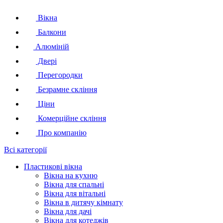
Вікна
Балкони
Алюміній
Двері
Перегородки
Безрамне скління
Ціни
Комерційне скління
Про компанію
Всі категорії
Пластикові вікна
Вікна на кухню
Вікна для спальні
Вікна для вітальні
Вікна в дитячу кімнату
Вікна для дачі
Вікна для котеджів