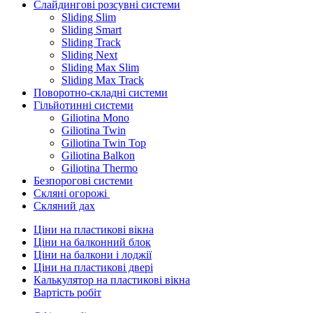
Слайдингові розсувні системи
Sliding Slim
Sliding Smart
Sliding Track
Sliding Next
Sliding Max Slim
Sliding Max Track
Поворотно-складні системи
Гільйотинні системи
Giliotina Mono
Giliotina Twin
Giliotina Twin Top
Giliotina Balkon
Giliotina Thermo
Безпорогові системи
Скляні огорожі
Скляний дах
Ціни на пластикові вікна
Ціни на балконний блок
Ціни на балкони і лоджії
Ціни на пластикові двері
Калькулятор на пластикові вікна
Вартість робіт