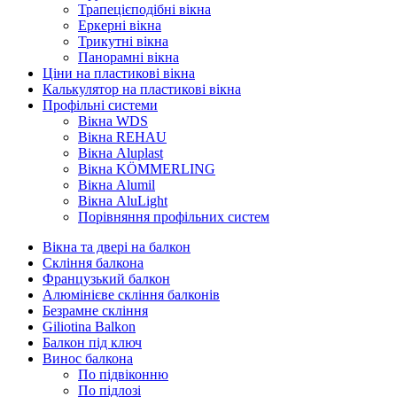
Трапецієподібні вікна
Еркерні вікна
Трикутні вікна
Панорамні вікна
Ціни на пластикові вікна
Калькулятор на пластикові вікна
Профільні системи
Вікна WDS
Вікна REHAU
Вікна Aluplast
Вікна KÖMMERLING
Вікна Alumil
Вікна AluLight
Порівняння профільних систем
Вікна та двері на балкон
Скління балкона
Французький балкон
Алюмінієве скління балконів
Безрамне скління
Giliotina Balkon
Балкон під ключ
Винос балкона
По підвіконню
По підлозі