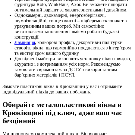
фурнітура Roto, WinkHaus, Axor. Ви зможете підібрати
оптимальний варіант за характеристиками і дизайном.
Однокамерні, двокамерні, енергозберігаючі,
шумоізоляційні, сонцезахисні – підберемо склопакет з
урахуванням ваших потреб. Ми самостійно
виготовляємо заповнення і вміємо робити будь-які
конструкції.
Ламінація
, кольорові профілі, декоративні палітурки –
створіть вікна, що гармонійно поєднаються з інтер’єром
та екстер’єром вашого будинку.
Досвідчені майстри виконають установку вікон швидко,
акуратно і з дотриманням усіх норм. Рекомендуємо
замовляти євромонтаж за ДСТУ з використанням
бар’єрних матеріалів і ПСУЛ.
Замовте пластикові вікна в Крюківщині у нас і отримайте
індивідуальний підхід до ваших побажань.
Обирайте металопластикові вікна в
Крюківщині під ключ, адже ваш час
безцінний
Ми пропонуємо комплексний підхід. Він включає: