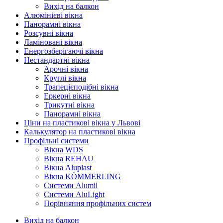
Вихід на балкон
Алюмінієві вікна
Панорамні вікна
Розсувні вікна
Ламіновані вікна
Енергозберігаючі вікна
Нестандартні вікна
Арочні вікна
Круглі вікна
Трапецієподібні вікна
Еркерні вікна
Трикутні вікна
Панорамні вікна
Ціни на пластикові вікна у Львові
Калькулятор на пластикові вікна
Профільні системи
Вікна WDS
Вікна REHAU
Вікна Aluplast
Вікна KÖMMERLING
Cистеми Alumil
Системи AluLight
Порівняння профільних систем
Вихід на балкон