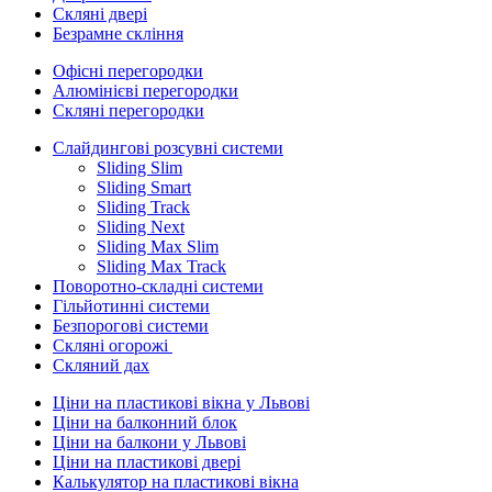
Скляні двері
Безрамне скління
Офісні перегородки
Алюмінієві перегородки
Скляні перегородки
Слайдингові розсувні системи
Sliding Slim
Sliding Smart
Sliding Track
Sliding Next
Sliding Max Slim
Sliding Max Track
Поворотно-складні системи
Гільйотинні системи
Безпорогові системи
Скляні огорожі
Скляний дах
Ціни на пластикові вікна у Львові
Ціни на балконний блок
Ціни на балкони у Львові
Ціни на пластикові двері
Калькулятор на пластикові вікна