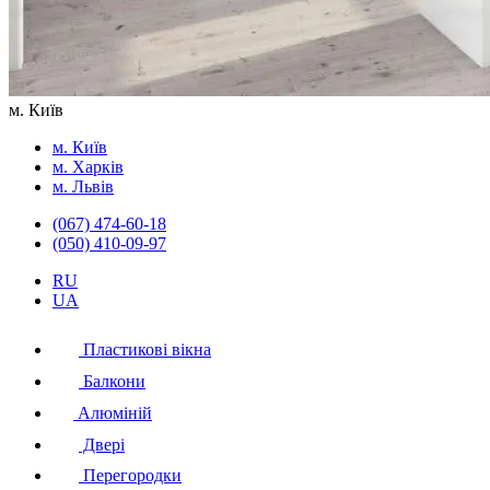
м. Київ
м. Київ
м. Харків
м. Львів
(067) 474-60-18
(050) 410-09-97
RU
UA
Пластикові вікна
Балкони
Алюміній
Двері
Перегородки