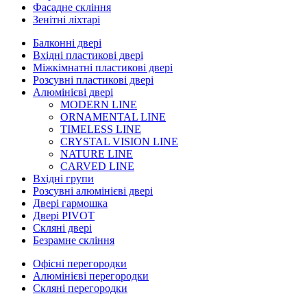
Фасадне скління
Зенітні ліхтарі
Балконні двері
Вхідні пластикові двері
Міжкімнатні пластикові двері
Розсувні пластикові двері
Алюмінієві двері
MODERN LINE
ORNAMENTAL LINE
TIMELESS LINE
CRYSTAL VISION LINE
NATURE LINE
CARVED LINE
Вхідні групи
Розсувні алюмінієві двері
Двері гармошка
Двері PIVOT
Скляні двері
Безрамне скління
Офісні перегородки
Алюмінієві перегородки
Скляні перегородки