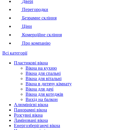
Двері
Перегородки
Безрамне скління
Ціни
Комерційне скління
Про компанію
Всі категорії
Пластикові вікна
Вікна на кухню
Вікна для спальні
Вікна для вітальні
Вікна в дитячу кімнату
Вікна для дачі
Вікна для котеджів
Вихід на балкон
Алюмінієві вікна
Панорамні вікна
Розсувні вікна
Ламіновані вікна
Енергозберігаючі вікна