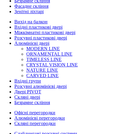
Безрамне скління
Фасадне скління
Зенітні ліхтарі
Вихід на балкон
Вхідні пластикові двері
Міжкімнатні пластикові двері
Розсувні пластикові двері
Алюмінієві двері
MODERN LINE
ORNAMENTAL LINE
TIMELESS LINE
CRYSTAL VISION LINE
NATURE LINE
CARVED LINE
Вхідні групи
Розсувні алюмінієві двері
Двері PIVOT
Скляні двері
Безрамне скління
Офісні перегородки
Алюмінієві перегородки
Скляні перегородки
Слайдингові розсувні системи