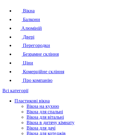
Вікна
Балкони
Алюміній
Двері
Перегородки
Безрамне скління
Ціни
Комерційне скління
Про компанію
Всі категорії
Пластикові вікна
Вікна на кухню
Вікна для спальні
Вікна для вітальні
Вікна в дитячу кімнату
Вікна для дачі
Вікна для котеджів