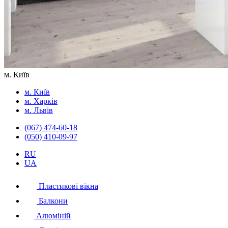
м. Київ
м. Київ
м. Харків
м. Львів
(067) 474-60-18
(050) 410-09-97
RU
UA
Пластикові вікна
Балкони
Алюміній