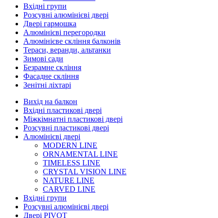
Вхідні групи
Розсувні алюмінієві двері
Двері гармошка
Алюмінієві перегородки
Алюмінієве скління балконів
Тераси, веранди, альтанки
Зимові сади
Безрамне скління
Фасадне скління
Зенітні ліхтарі
Вихід на балкон
Вхідні пластикові двері
Міжкімнатні пластикові двері
Розсувні пластикові двері
Алюмінієві двері
MODERN LINE
ORNAMENTAL LINE
TIMELESS LINE
CRYSTAL VISION LINE
NATURE LINE
CARVED LINE
Вхідні групи
Розсувні алюмінієві двері
Двері PIVOT