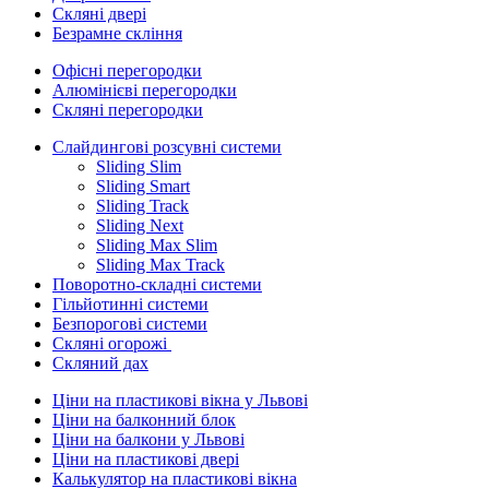
Скляні двері
Безрамне скління
Офісні перегородки
Алюмінієві перегородки
Скляні перегородки
Слайдингові розсувні системи
Sliding Slim
Sliding Smart
Sliding Track
Sliding Next
Sliding Max Slim
Sliding Max Track
Поворотно-складні системи
Гільйотинні системи
Безпорогові системи
Скляні огорожі
Скляний дах
Ціни на пластикові вікна у Львові
Ціни на балконний блок
Ціни на балкони у Львові
Ціни на пластикові двері
Калькулятор на пластикові вікна