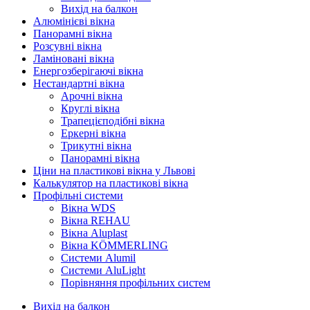
Вихід на балкон
Алюмінієві вікна
Панорамні вікна
Розсувні вікна
Ламіновані вікна
Енергозберігаючі вікна
Нестандартні вікна
Арочні вікна
Круглі вікна
Трапецієподібні вікна
Еркерні вікна
Трикутні вікна
Панорамні вікна
Ціни на пластикові вікна у Львові
Калькулятор на пластикові вікна
Профільні системи
Вікна WDS
Вікна REHAU
Вікна Aluplast
Вікна KÖMMERLING
Cистеми Alumil
Системи AluLight
Порівняння профільних систем
Вихід на балкон