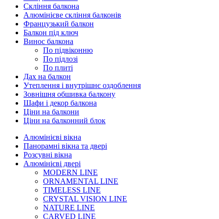
Скління балкона
Алюмінієве скління балконів
Французький балкон
Балкон під ключ
Винос балкона
По підвіконню
По підлозі
По плиті
Дах на балкон
Утеплення і внутрішнє оздоблення
Зовнішня обшивка балкону
Шафи і декор балкона
Ціни на балкони
Ціни на балконний блок
Алюмінієві вікна
Панорамні вікна та двері
Розсувні вікна
Алюмінієві двері
MODERN LINE
ORNAMENTAL LINE
TIMELESS LINE
CRYSTAL VISION LINE
NATURE LINE
CARVED LINE