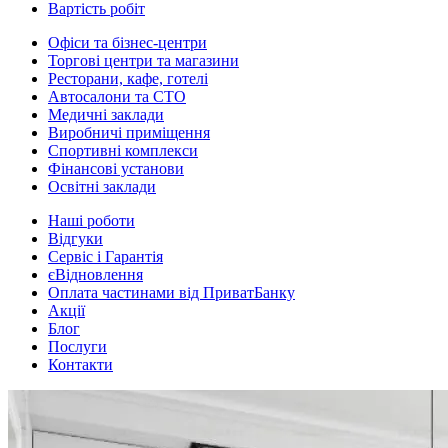
Вартість робіт
Офіси та бізнес-центри
Торгові центри та магазини
Ресторани, кафе, готелі
Автосалони та СТО
Медичні заклади
Виробничі приміщення
Спортивні комплекси
Фінансові установи
Освітні заклади
Наші роботи
Відгуки
Сервіс і Гарантія
єВідновлення
Оплата частинами від ПриватБанку
Акції
Блог
Послуги
Контакти