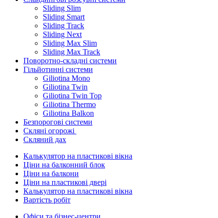
Sliding Slim
Sliding Smart
Sliding Track
Sliding Next
Sliding Max Slim
Sliding Max Track
Поворотно-складні системи
Гільйотинні системи
Giliotina Mono
Giliotina Twin
Giliotina Twin Top
Giliotina Thermo
Giliotina Balkon
Безпорогові системи
Скляні огорожі
Скляний дах
Калькулятор на пластикові вікна
Ціни на балконний блок
Ціни на балкони
Ціни на пластикові двері
Калькулятор на пластикові вікна
Вартість робіт
Офіси та бізнес-центри