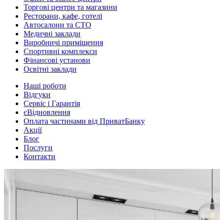
Торгові центри та магазини
Ресторани, кафе, готелі
Автосалони та СТО
Медичні заклади
Виробничі приміщення
Спортивні комплекси
Фінансові установи
Освітні заклади
Наші роботи
Відгуки
Сервіс і Гарантія
єВідновлення
Оплата частинами від ПриватБанку
Акції
Блог
Послуги
Контакти