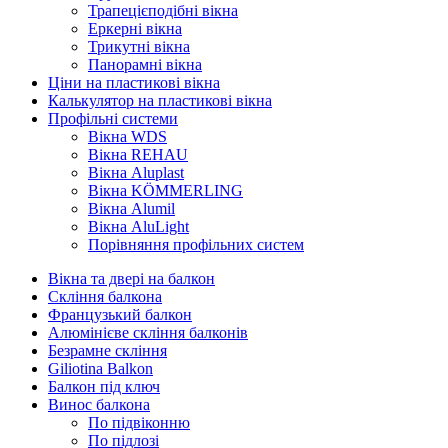
Трапецієподібні вікна
Еркерні вікна
Трикутні вікна
Панорамні вікна
Ціни на пластикові вікна
Калькулятор на пластикові вікна
Профільні системи
Вікна WDS
Вікна REHAU
Вікна Aluplast
Вікна KÖMMERLING
Вікна Alumil
Вікна AluLight
Порівняння профільних систем
Вікна та двері на балкон
Скління балкона
Французький балкон
Алюмінієве скління балконів
Безрамне скління
Giliotina Balkon
Балкон під ключ
Винос балкона
По підвіконню
По підлозі