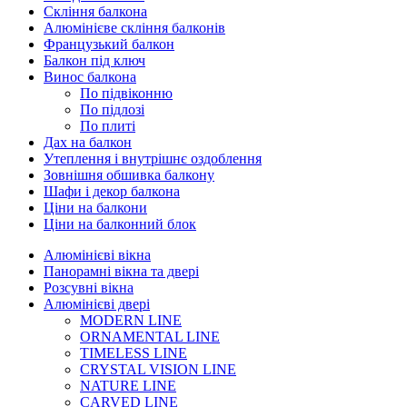
Скління балкона
Алюмінієве скління балконів
Французький балкон
Балкон під ключ
Винос балкона
По підвіконню
По підлозі
По плиті
Дах на балкон
Утеплення і внутрішнє оздоблення
Зовнішня обшивка балкону
Шафи і декор балкона
Ціни на балкони
Ціни на балконний блок
Алюмінієві вікна
Панорамні вікна та двері
Розсувні вікна
Алюмінієві двері
MODERN LINE
ORNAMENTAL LINE
TIMELESS LINE
CRYSTAL VISION LINE
NATURE LINE
CARVED LINE