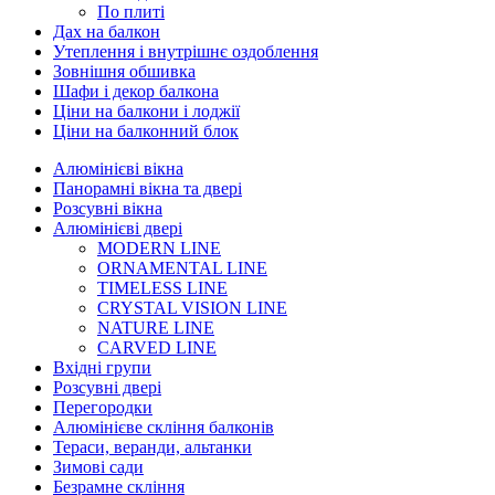
По плиті
Дах на балкон
Утеплення і внутрішнє оздоблення
Зовнішня обшивка
Шафи і декор балкона
Ціни на балкони і лоджії
Ціни на балконний блок
Алюмінієві вікна
Панорамні вікна та двері
Розсувні вікна
Алюмінієві двері
MODERN LINE
ORNAMENTAL LINE
TIMELESS LINE
CRYSTAL VISION LINE
NATURE LINE
CARVED LINE
Вхідні групи
Розсувні двері
Перегородки
Алюмінієве скління балконів
Тераси, веранди, альтанки
Зимові сади
Безрамне скління