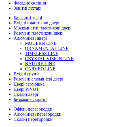
Фасадне скління
Зенітні ліхтарі
Балконні двері
Вхідні пластикові двері
Міжкімнатні пластикові двері
Розсувні пластикові двері
Алюмінієві двері
MODERN LINE
ORNAMENTAL LINE
TIMELESS LINE
CRYSTAL VISION LINE
NATURE LINE
CARVED LINE
Вхідні групи
Розсувні алюмінієві двері
Двері гармошка
Двері PIVOT
Скляні двері
Безрамне скління
Офісні перегородки
Алюмінієві перегородки
Скляні перегородки