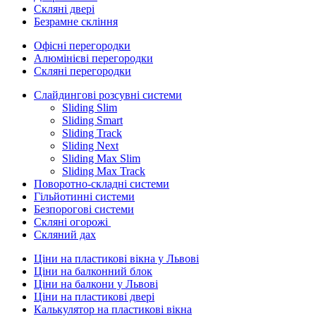
Скляні двері
Безрамне скління
Офісні перегородки
Алюмінієві перегородки
Скляні перегородки
Слайдингові розсувні системи
Sliding Slim
Sliding Smart
Sliding Track
Sliding Next
Sliding Max Slim
Sliding Max Track
Поворотно-складні системи
Гільйотинні системи
Безпорогові системи
Скляні огорожі
Скляний дах
Ціни на пластикові вікна у Львові
Ціни на балконний блок
Ціни на балкони у Львові
Ціни на пластикові двері
Калькулятор на пластикові вікна