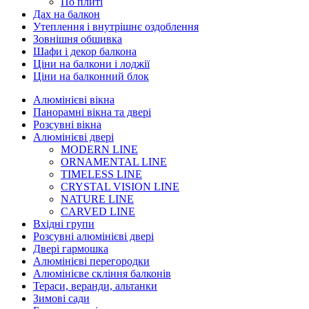
По плиті
Дах на балкон
Утеплення і внутрішнє оздоблення
Зовнішня обшивка
Шафи і декор балкона
Ціни на балкони і лоджії
Ціни на балконний блок
Алюмінієві вікна
Панорамні вікна та двері
Розсувні вікна
Алюмінієві двері
MODERN LINE
ORNAMENTAL LINE
TIMELESS LINE
CRYSTAL VISION LINE
NATURE LINE
CARVED LINE
Вхідні групи
Розсувні алюмінієві двері
Двері гармошка
Алюмінієві перегородки
Алюмінієве скління балконів
Тераси, веранди, альтанки
Зимові сади