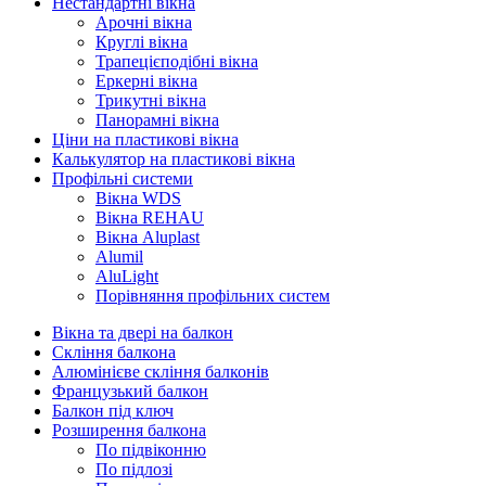
Нестандартні вікна
Арочні вікна
Круглі вікна
Трапецієподібні вікна
Еркерні вікна
Трикутні вікна
Панорамні вікна
Ціни на пластикові вікна
Калькулятор на пластикові вікна
Профільні системи
Вікна WDS
Вікна REHAU
Вікна Aluplast
Alumil
AluLight
Порівняння профільних систем
Вікна та двері на балкон
Скління балкона
Алюмінієве скління балконів
Французький балкон
Балкон під ключ
Розширення балкона
По підвіконню
По підлозі