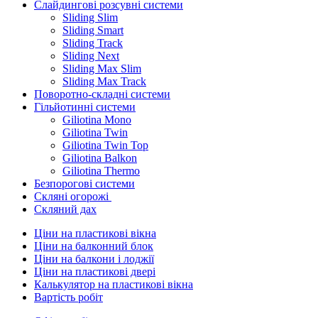
Слайдингові розсувні системи
Sliding Slim
Sliding Smart
Sliding Track
Sliding Next
Sliding Max Slim
Sliding Max Track
Поворотно-складні системи
Гільйотинні системи
Giliotina Mono
Giliotina Twin
Giliotina Twin Top
Giliotina Balkon
Giliotina Thermo
Безпорогові системи
Скляні огорожі
Скляний дах
Ціни на пластикові вікна
Ціни на балконний блок
Ціни на балкони і лоджії
Ціни на пластикові двері
Калькулятор на пластикові вікна
Вартість робіт