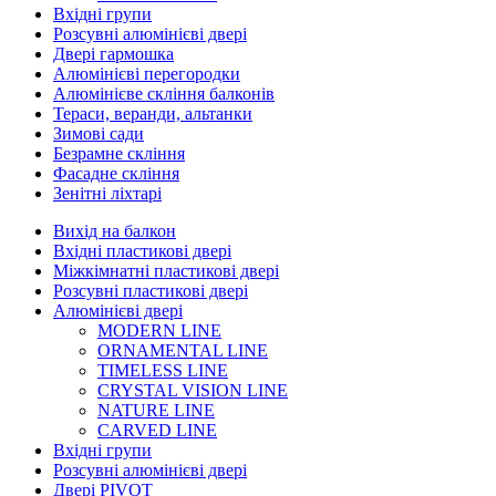
Вхідні групи
Розсувні алюмінієві двері
Двері гармошка
Алюмінієві перегородки
Алюмінієве скління балконів
Тераси, веранди, альтанки
Зимові сади
Безрамне скління
Фасадне скління
Зенітні ліхтарі
Вихід на балкон
Вхідні пластикові двері
Міжкімнатні пластикові двері
Розсувні пластикові двері
Алюмінієві двері
MODERN LINE
ORNAMENTAL LINE
TIMELESS LINE
CRYSTAL VISION LINE
NATURE LINE
CARVED LINE
Вхідні групи
Розсувні алюмінієві двері
Двері PIVOT