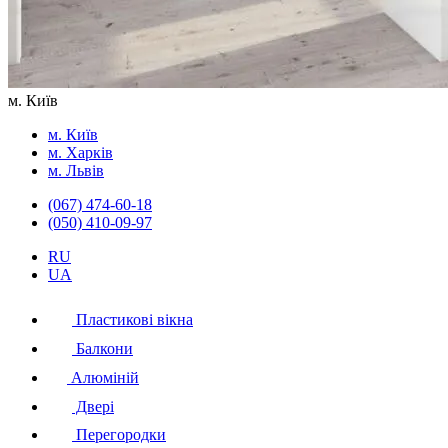
м. Київ
м. Київ
м. Харків
м. Львів
(067) 474-60-18
(050) 410-09-97
RU
UA
Пластикові вікна
Балкони
Алюміній
Двері
Перегородки