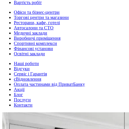
Вартість робіт
Офіси та бізнес-центри
Торгові центри та магазини
Ресторани, кафе, готелі
Автосалони та СТО
Медичні заклади
Виробничі приміщення
Спортивні комплекси
Фінансові установи
Освітні заклади
Наші роботи
Відгуки
Сервіс і Гарантія
єВідновлення
Оплата частинами від ПриватБанку
Акції
Блог
Послуги
Контакти