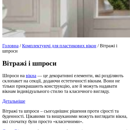
Головна
/
Комплектуючі для пластикових вікон
/
Вітражі і
шпроси
Вітражі і шпроси
Шпроси на
вікна
— це декоративні елементи, які розділяють
склопакет на секції, додаючи естетичності вікнам. Вони не
тільки прикрашають конструкцію, але й можуть надавати
вікнам індивідуального стилю та класичного вигляду.
Детальніше
Вітражі та шпроси – сьогоднішнє рішення проти сірості та
буденності. Цікавими та вишуканими можуть виглядати вікна,
які спочатку були просто «класичними».