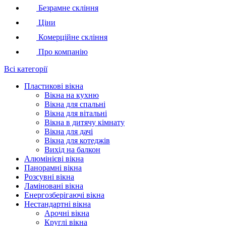
Безрамне скління
Ціни
Комерційне скління
Про компанію
Всі категорії
Пластикові вікна
Вікна на кухню
Вікна для спальні
Вікна для вітальні
Вікна в дитячу кімнату
Вікна для дачі
Вікна для котеджів
Вихід на балкон
Алюмінієві вікна
Панорамні вікна
Розсувні вікна
Ламіновані вікна
Енергозберігаючі вікна
Нестандартні вікна
Арочні вікна
Круглі вікна