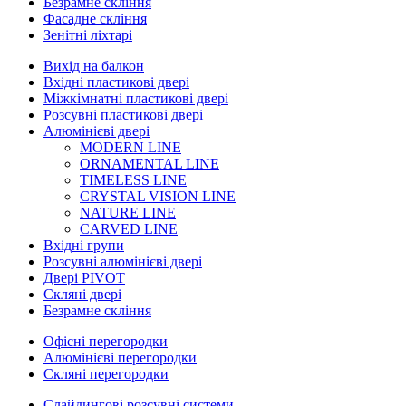
Безрамне скління
Фасадне скління
Зенітні ліхтарі
Вихід на балкон
Вхідні пластикові двері
Міжкімнатні пластикові двері
Розсувні пластикові двері
Алюмінієві двері
MODERN LINE
ORNAMENTAL LINE
TIMELESS LINE
CRYSTAL VISION LINE
NATURE LINE
CARVED LINE
Вхідні групи
Розсувні алюмінієві двері
Двері PIVOT
Скляні двері
Безрамне скління
Офісні перегородки
Алюмінієві перегородки
Скляні перегородки
Слайдингові розсувні системи