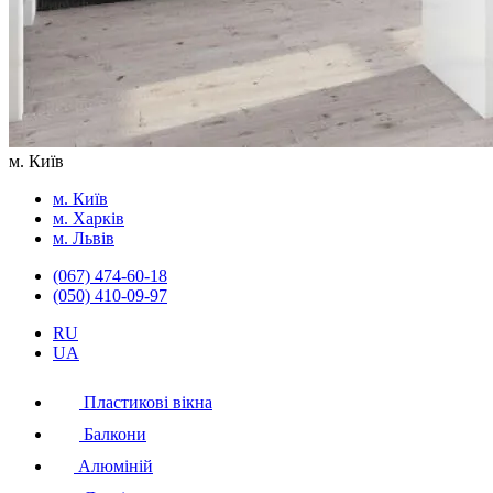
м. Київ
м. Київ
м. Харків
м. Львів
(067) 474-60-18
(050) 410-09-97
RU
UA
Пластикові вікна
Балкони
Алюміній