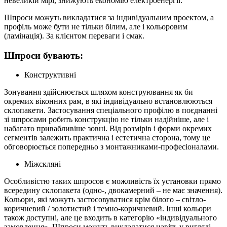
невеликій мірі, знижують економію електроенергії.
Шпроси можуть викладатися за індивідуальним проектом, а
профіль може бути не тільки білим, але і кольоровим
(ламінація). За клієнтом переваги і смак.
Шпроси бувають:
Конструктивні
Зонування здійснюється шляхом конструювання як би
окремих віконних рам, в які індивідуально встановлюються
склопакети. Застосування спеціального профілю в поєднанні
зі шпросами робить конструкцію не тільки надійніше, але і
набагато привабливіше зовні. Від розмірів і форми окремих
сегментів залежить практична і естетична сторона, тому це
обговорюється попередньо з монтажниками-професіоналами.
Міжскляні
Особливістю таких шпросов є можливість їх установки прямо
всередину склопакета (одно-, двокамерний – не має значення).
Кольори, які можуть застосовуватися крім білого – світло-
коричневий / золотистий і темно-коричневий. Інші кольори
також доступні, але це входить в категорію «індивідуального
замовлення». Шпроси можуть викладатися навіть у вигляді