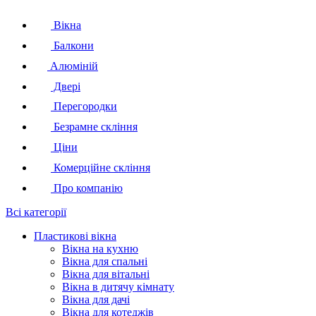
Вікна
Балкони
Алюміній
Двері
Перегородки
Безрамне скління
Ціни
Комерційне скління
Про компанію
Всі категорії
Пластикові вікна
Вікна на кухню
Вікна для спальні
Вікна для вітальні
Вікна в дитячу кімнату
Вікна для дачі
Вікна для котеджів