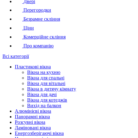
Двері
Перегородки
Безрамне скління
Ціни
Комерційне скління
Про компанію
Всі категорії
Пластикові вікна
Вікна на кухню
Вікна для спальні
Вікна для вітальні
Вікна в дитячу кімнату
Вікна для дачі
Вікна для котеджів
Вихід на балкон
Алюмінієві вікна
Панорамні вікна
Розсувні вікна
Ламіновані вікна
Енергозберігаючі вікна