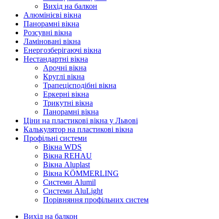
Вихід на балкон
Алюмінієві вікна
Панорамні вікна
Розсувні вікна
Ламіновані вікна
Енергозберігаючі вікна
Нестандартні вікна
Арочні вікна
Круглі вікна
Трапецієподібні вікна
Еркерні вікна
Трикутні вікна
Панорамні вікна
Ціни на пластикові вікна у Львові
Калькулятор на пластикові вікна
Профільні системи
Вікна WDS
Вікна REHAU
Вікна Aluplast
Вікна KÖMMERLING
Cистеми Alumil
Системи AluLight
Порівняння профільних систем
Вихід на балкон