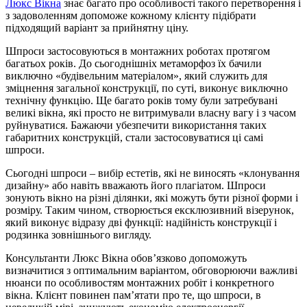
Люкс Вікна
знає багато про особливості такого перетворення і
з задоволенням допоможе кожному клієнту підібрати
підходящий варіант за прийнятну ціну.
Шпроси застосовуються в монтажних роботах протягом
багатьох років. До сьогоднішніх метаморфоз їх бачили
виключно «будівельним матеріалом», який служить для
зміцнення загальної конструкції, по суті, виконує виключно
технічну функцію. Ще багато років тому були затребувані
великі вікна, які просто не витримували власну вагу і з часом
руйнуватися. Бажаючи убезпечити використання таких
габаритних конструкцій, стали застосовуватися ці самі
шпроси.
Сьогодні шпроси – вибір естетів, які не виносять «клонування
дизайну» або навіть вважають його плагіатом. Шпроси
зонують вікно на різні ділянки, які можуть бути різної форми і
розміру. Таким чином, створюється ексклюзивний візерунок,
який виконує відразу дві функції: надійність конструкції і
родзинка зовнішнього вигляду.
Консультанти Люкс Вікна обов’язково допоможуть
визначитися з оптимальним варіантом, обговорюючи важливі
нюанси по особливостям монтажних робіт і конкретного
вікна. Клієнт повинен пам’ятати про те, що шпроси, в