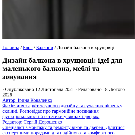
Головна
/
Блог
/
Балкони
/
Дизайн балкона в хрущовці
Дизайн балкона в хрущовці: ідеї для
маленького балкона, меблі та
зонування
· Опубліковано 12 Листопада 2021
· Редаговано 18 Лютого
2026
Автор: Ірина Коваленко
Фахівчиня з архітектурного дизайну та сучасних рішень у
склінні. Розповідає про гармонійне поєднання
функціональності й естетики у вікнах і дверях.
Редактор: Сергій Дорошенко
Спеціаліст з монтажу та ремонту вікон та дверей. Ділитися
експертними порадами для надійного та комфортного