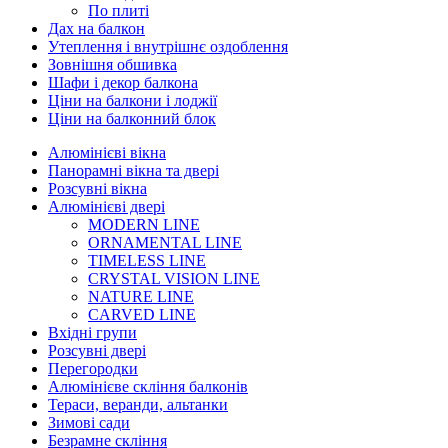
По плиті
Дах на балкон
Утеплення і внутрішнє оздоблення
Зовнішня обшивка
Шафи і декор балкона
Ціни на балкони і лоджії
Ціни на балконний блок
Алюмінієві вікна
Панорамні вікна та двері
Розсувні вікна
Алюмінієві двері
MODERN LINE
ORNAMENTAL LINE
TIMELESS LINE
CRYSTAL VISION LINE
NATURE LINE
CARVED LINE
Вхідні групи
Розсувні двері
Перегородки
Алюмінієве скління балконів
Тераси, веранди, альтанки
Зимові сади
Безрамне скління