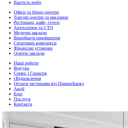
Вартість робіт
Офіси та бізнес-центри
Торгові центри та магазини
Ресторани, кафе, готелі
Автосалони та СТО
Медичні заклади
Виробничі приміщення
Спортивні комплекси
Фінансові установи
Освітні заклади
Наші роботи
Відгуки
Сервіс і Гарантія
єВідновлення
Оплата частинами від ПриватБанку
Акції
Блог
Послуги
Контакти