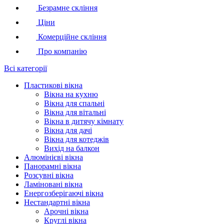
Безрамне скління
Ціни
Комерційне скління
Про компанію
Всі категорії
Пластикові вікна
Вікна на кухню
Вікна для спальні
Вікна для вітальні
Вікна в дитячу кімнату
Вікна для дачі
Вікна для котеджів
Вихід на балкон
Алюмінієві вікна
Панорамні вікна
Розсувні вікна
Ламіновані вікна
Енергозберігаючі вікна
Нестандартні вікна
Арочні вікна
Круглі вікна