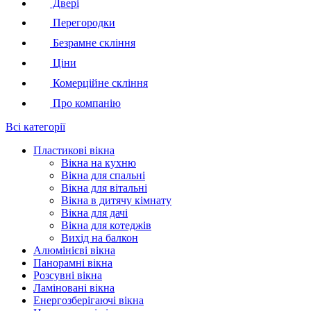
Двері
Перегородки
Безрамне скління
Ціни
Комерційне скління
Про компанію
Всі категорії
Пластикові вікна
Вікна на кухню
Вікна для спальні
Вікна для вітальні
Вікна в дитячу кімнату
Вікна для дачі
Вікна для котеджів
Вихід на балкон
Алюмінієві вікна
Панорамні вікна
Розсувні вікна
Ламіновані вікна
Енергозберігаючі вікна