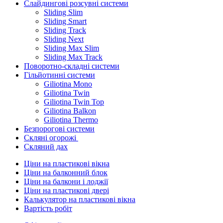
Слайдингові розсувні системи
Sliding Slim
Sliding Smart
Sliding Track
Sliding Next
Sliding Max Slim
Sliding Max Track
Поворотно-складні системи
Гільйотинні системи
Giliotina Mono
Giliotina Twin
Giliotina Twin Top
Giliotina Balkon
Giliotina Thermo
Безпорогові системи
Скляні огорожі
Скляний дах
Ціни на пластикові вікна
Ціни на балконний блок
Ціни на балкони і лоджії
Ціни на пластикові двері
Калькулятор на пластикові вікна
Вартість робіт