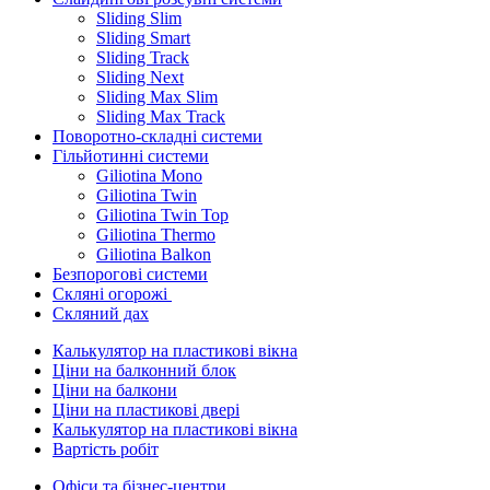
Sliding Slim
Sliding Smart
Sliding Track
Sliding Next
Sliding Max Slim
Sliding Max Track
Поворотно-складні системи
Гільйотинні системи
Giliotina Mono
Giliotina Twin
Giliotina Twin Top
Giliotina Thermo
Giliotina Balkon
Безпорогові системи
Скляні огорожі
Скляний дах
Калькулятор на пластикові вікна
Ціни на балконний блок
Ціни на балкони
Ціни на пластикові двері
Калькулятор на пластикові вікна
Вартість робіт
Офіси та бізнес-центри