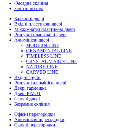
Фасадне скління
Зенітні ліхтарі
Балконні двері
Вхідні пластикові двері
Міжкімнатні пластикові двері
Розсувні пластикові двері
Алюмінієві двері
MODERN LINE
ORNAMENTAL LINE
TIMELESS LINE
CRYSTAL VISION LINE
NATURE LINE
CARVED LINE
Вхідні групи
Розсувні алюмінієві двері
Двері гармошка
Двері PIVOT
Скляні двері
Безрамне скління
Офісні перегородки
Алюмінієві перегородки
Скляні перегородки