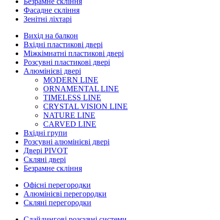
Безрамне скління
Фасадне скління
Зенітні ліхтарі
Вихід на балкон
Вхідні пластикові двері
Міжкімнатні пластикові двері
Розсувні пластикові двері
Алюмінієві двері
MODERN LINE
ORNAMENTAL LINE
TIMELESS LINE
CRYSTAL VISION LINE
NATURE LINE
CARVED LINE
Вхідні групи
Розсувні алюмінієві двері
Двері PIVOT
Скляні двері
Безрамне скління
Офісні перегородки
Алюмінієві перегородки
Скляні перегородки
Слайдингові розсувні системи