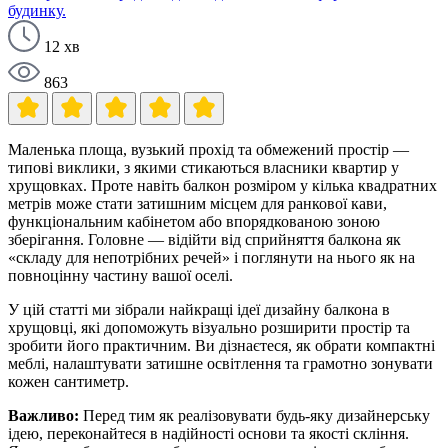
будинку.
12 хв
863
Маленька площа, вузький прохід та обмежений простір —
типові виклики, з якими стикаються власники квартир у
хрущовках. Проте навіть балкон розміром у кілька квадратних
метрів може стати затишним місцем для ранкової кави,
функціональним кабінетом або впорядкованою зоною
зберігання. Головне — відійти від сприйняття балкона як
«складу для непотрібних речей» і поглянути на нього як на
повноцінну частину вашої оселі.
У цій статті ми зібрали найкращі ідеї дизайну балкона в
хрущовці, які допоможуть візуально розширити простір та
зробити його практичним. Ви дізнаєтеся, як обрати компактні
меблі, налаштувати затишне освітлення та грамотно зонувати
кожен сантиметр.
Важливо:
Перед тим як реалізовувати будь-яку дизайнерську
ідею, переконайтеся в надійності основи та якості скління.