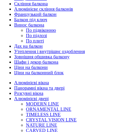
Скління балкона
Алюмінієве скління балконів
Французький балкон
Балкон під ключ
Винос балкона
По підвіконню
По підлозі
По плиті
Дах на балкон
Утеплення і внутрішнє оздоблення
Зовнішня обшивка балкону
Шафи і декор балкона
Ціни на балкони
Ціни на балконний блок
Алюмінієві вікна
Панорамні вікна та двері
Розсувні вікна
Алюмінієві двері
MODERN LINE
ORNAMENTAL LINE
TIMELESS LINE
CRYSTAL VISION LINE
NATURE LINE
CARVED LINE