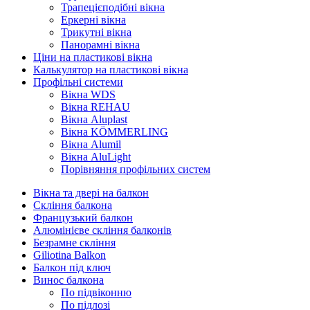
Трапецієподібні вікна
Еркерні вікна
Трикутні вікна
Панорамні вікна
Ціни на пластикові вікна
Калькулятор на пластикові вікна
Профільні системи
Вікна WDS
Вікна REHAU
Вікна Aluplast
Вікна KÖMMERLING
Вікна Alumil
Вікна AluLight
Порівняння профільних систем
Вікна та двері на балкон
Скління балкона
Французький балкон
Алюмінієве скління балконів
Безрамне скління
Giliotina Balkon
Балкон під ключ
Винос балкона
По підвіконню
По підлозі