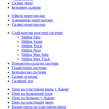
Скляні двері
Безрамне скління
Офісні перегородки
Алюмінієві перегородки
Скляні перегородки
Слайдингові розсувні системи
Sliding Slim
Sliding Smart
Sliding Track
Sliding Next
Sliding Max Slim
Sliding Max Track
Поворотно-складні системи
Гільйотинні системи
Безпорогові системи
Скляні огорожі
Скляний дах
Ціни на пластикові вікна у Львові
Ціни на балконний блок
Ціни на балкони у Львові
Ціни на пластикові двері
Калькулятор на пластикові вікна