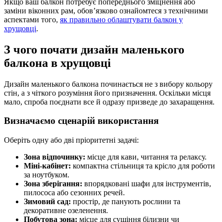
Якщо ваш балкон потребує попереднього зміцнення або
заміни віконних рам, обов’язково ознайомтеся з технічними
аспектами того,
як правильно облаштувати балкон у
хрущовці
.
З чого почати дизайн маленького
балкона в хрущовці
Дизайн маленького балкона починається не з вибору кольору
стін, а з чіткого розуміння його призначення. Оскільки місця
мало, спроба поєднати все й одразу призведе до захаращення.
Визначаємо сценарій використання
Оберіть одну або дві пріоритетні задачі:
Зона відпочинку:
місце для кави, читання та релаксу.
Міні-кабінет:
компактна стільниця та крісло для роботи
за ноутбуком.
Зона зберігання:
впорядковані шафи для інструментів,
пилососа або сезонних речей.
Зимовий сад:
простір, де панують рослини та
декоративне озеленення.
Побутова зона:
місце для сушіння білизни чи