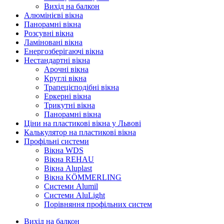
Вихід на балкон
Алюмінієві вікна
Панорамні вікна
Розсувні вікна
Ламіновані вікна
Енергозберігаючі вікна
Нестандартні вікна
Арочні вікна
Круглі вікна
Трапецієподібні вікна
Еркерні вікна
Трикутні вікна
Панорамні вікна
Ціни на пластикові вікна у Львові
Калькулятор на пластикові вікна
Профільні системи
Вікна WDS
Вікна REHAU
Вікна Aluplast
Вікна KÖMMERLING
Cистеми Alumil
Системи AluLight
Порівняння профільних систем
Вихід на балкон