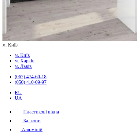
м. Київ
м. Київ
м. Харків
м. Львів
(067) 474-60-18
(050) 410-09-97
RU
UA
Пластикові вікна
Балкони
Алюміній