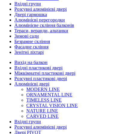
Вхідні групи
Розсувні алюмінієві двері
Двері гармошка
Алюмінієві перегородки
Алюмінієве скління балконів
Тераси, веранди, альтанки
Зимові сади
Безрамне скління
Фасадне скління
Зенітні ліхтарі
Вихід на балкон
Вхідні пластикові двері
Міжкімнатні пластикові двері
Розсувні пластикові двері
Алюмінієві двері
MODERN LINE
ORNAMENTAL LINE
TIMELESS LINE
CRYSTAL VISION LINE
NATURE LINE
CARVED LINE
Вхідні групи
Розсувні алюмінієві двері
Двері PIVOT