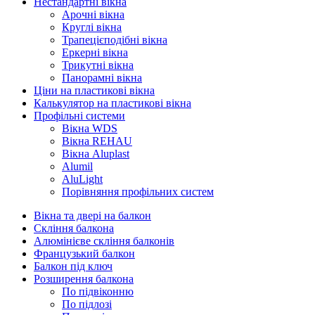
Нестандартні вікна
Арочні вікна
Круглі вікна
Трапецієподібні вікна
Еркерні вікна
Трикутні вікна
Панорамні вікна
Ціни на пластикові вікна
Калькулятор на пластикові вікна
Профільні системи
Вікна WDS
Вікна REHAU
Вікна Aluplast
Alumil
AluLight
Порівняння профільних систем
Вікна та двері на балкон
Скління балкона
Алюмінієве скління балконів
Французький балкон
Балкон під ключ
Розширення балкона
По підвіконню
По підлозі