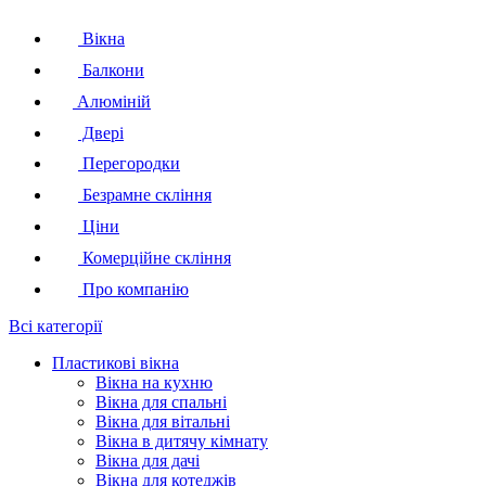
Вікна
Балкони
Алюміній
Двері
Перегородки
Безрамне скління
Ціни
Комерційне скління
Про компанію
Всі категорії
Пластикові вікна
Вікна на кухню
Вікна для спальні
Вікна для вітальні
Вікна в дитячу кімнату
Вікна для дачі
Вікна для котеджів