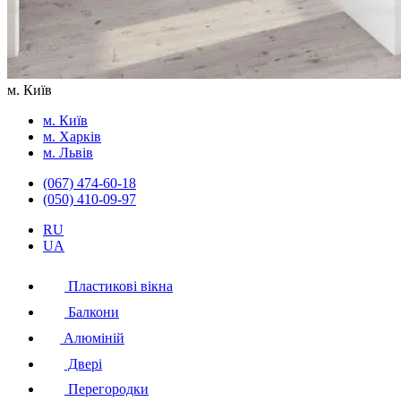
м. Київ
м. Київ
м. Харків
м. Львів
(067) 474-60-18
(050) 410-09-97
RU
UA
Пластикові вікна
Балкони
Алюміній
Двері
Перегородки