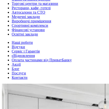
Торгові центри та магазини
Ресторани, кафе, готелі
Автосалони та СТО
Медичні заклади
Виробничі приміщення
Спортивні комплекси
Фінансові установи
Освітні заклади
Наші роботи
Відгуки
Сервіс і Гарантія
єВідновлення
Оплата частинами від ПриватБанку
Акції
Блог
Послуги
Контакти