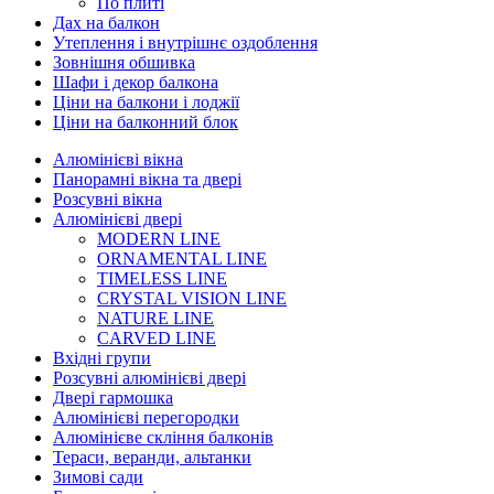
По плиті
Дах на балкон
Утеплення і внутрішнє оздоблення
Зовнішня обшивка
Шафи і декор балкона
Ціни на балкони і лоджії
Ціни на балконний блок
Алюмінієві вікна
Панорамні вікна та двері
Розсувні вікна
Алюмінієві двері
MODERN LINE
ORNAMENTAL LINE
TIMELESS LINE
CRYSTAL VISION LINE
NATURE LINE
CARVED LINE
Вхідні групи
Розсувні алюмінієві двері
Двері гармошка
Алюмінієві перегородки
Алюмінієве скління балконів
Тераси, веранди, альтанки
Зимові сади