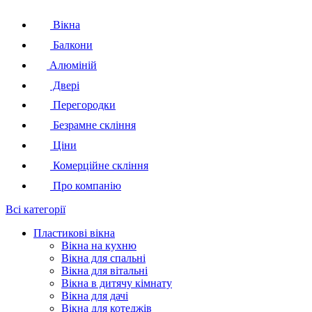
Вікна
Балкони
Алюміній
Двері
Перегородки
Безрамне скління
Ціни
Комерційне скління
Про компанію
Всі категорії
Пластикові вікна
Вікна на кухню
Вікна для спальні
Вікна для вітальні
Вікна в дитячу кімнату
Вікна для дачі
Вікна для котеджів