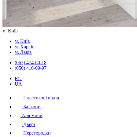
м. Київ
м. Київ
м. Харків
м. Львів
(067) 474-60-18
(050) 410-09-97
RU
UA
Пластикові вікна
Балкони
Алюміній
Двері
Перегородки