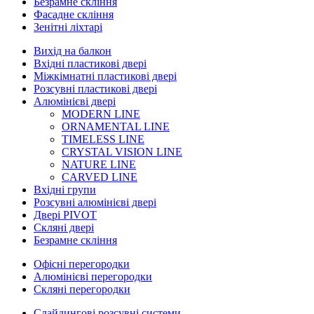
Безрамне скління
Фасадне скління
Зенітні ліхтарі
Вихід на балкон
Вхідні пластикові двері
Міжкімнатні пластикові двері
Розсувні пластикові двері
Алюмінієві двері
MODERN LINE
ORNAMENTAL LINE
TIMELESS LINE
CRYSTAL VISION LINE
NATURE LINE
CARVED LINE
Вхідні групи
Розсувні алюмінієві двері
Двері PIVOT
Скляні двері
Безрамне скління
Офісні перегородки
Алюмінієві перегородки
Скляні перегородки
Слайдингові розсувні системи