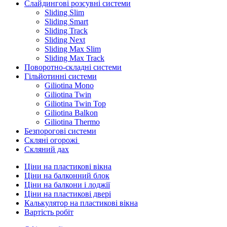
Слайдингові розсувні системи
Sliding Slim
Sliding Smart
Sliding Track
Sliding Next
Sliding Max Slim
Sliding Max Track
Поворотно-складні системи
Гільйотинні системи
Giliotina Mono
Giliotina Twin
Giliotina Twin Top
Giliotina Balkon
Giliotina Thermo
Безпорогові системи
Скляні огорожі
Скляний дах
Ціни на пластикові вікна
Ціни на балконний блок
Ціни на балкони і лоджії
Ціни на пластикові двері
Калькулятор на пластикові вікна
Вартість робіт