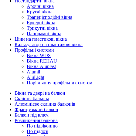
Нестандартні вікна
Арочні вікна
Круглі вікна
Трапецієподібні вікна
Еркерні вікна
Трикутні вікна
Панорамні вікна
Ціни на пластикові вікна
Калькулятор на пластикові вікна
Профільні системи
Вікна WDS
Вікна REHAU
Вікна Aluplast
Alumil
AluLight
Порівняння профільних систем
Вікна та двері на балкон
Скління балкона
Алюмінієве скління балконів
Французький балкон
Балкон під ключ
Розширення балкона
По підвіконню
По підлозі