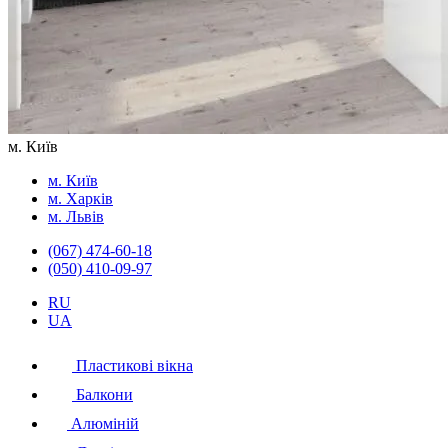
м. Київ
м. Київ
м. Харків
м. Львів
(067) 474-60-18
(050) 410-09-97
RU
UA
Пластикові вікна
Балкони
Алюміній