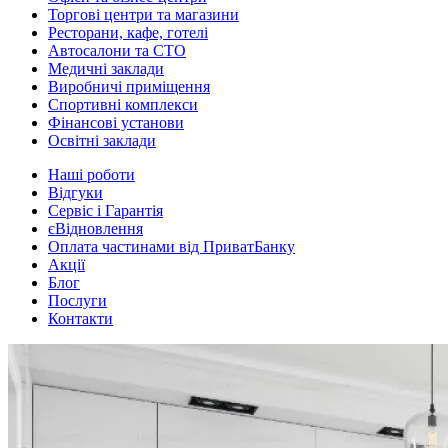
Торгові центри та магазини
Ресторани, кафе, готелі
Автосалони та СТО
Медичні заклади
Виробничі приміщення
Спортивні комплекси
Фінансові установи
Освітні заклади
Наші роботи
Відгуки
Сервіс і Гарантія
єВідновлення
Оплата частинами від ПриватБанку
Акції
Блог
Послуги
Контакти