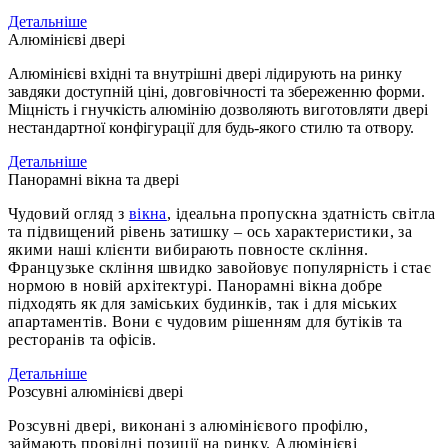
Детальніше
Алюмінієві двері
Алюмінієві вхідні та внутрішні двері лідирують на ринку
завдяки доступній ціні, довговічності та збереженню форми.
Міцність і гнучкість алюмінію дозволяють виготовляти двері
нестандартної конфігурації для будь-якого стилю та отвору.
Детальніше
Панорамні вікна та двері
Чудовий огляд з
вікна
, ідеальна пропускна здатність світла
та підвищений рівень затишку – ось характеристики, за
якими наші клієнти вибирають повносте скління.
Французьке скління швидко завойовує популярність і стає
нормою в новій архітектурі. Панорамні вікна добре
підходять як для заміських будинків, так і для міських
апартаментів. Вони є чудовим рішенням для бутіків та
ресторанів та офісів.
Детальніше
Розсувні алюмінієві двері
Розсувні двері, виконані з алюмінієвого профілю,
займають провідні позиції на ринку. Алюмінієві