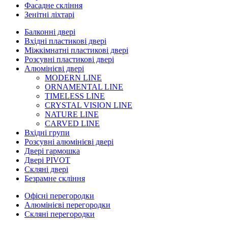
Фасадне скління
Зенітні ліхтарі
Балконні двері
Вхідні пластикові двері
Міжкімнатні пластикові двері
Розсувні пластикові двері
Алюмінієві двері
MODERN LINE
ORNAMENTAL LINE
TIMELESS LINE
CRYSTAL VISION LINE
NATURE LINE
CARVED LINE
Вхідні групи
Розсувні алюмінієві двері
Двері гармошка
Двері PIVOT
Скляні двері
Безрамне скління
Офісні перегородки
Алюмінієві перегородки
Скляні перегородки