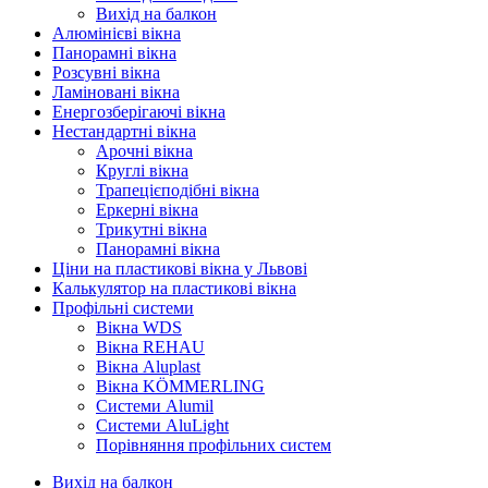
Вихід на балкон
Алюмінієві вікна
Панорамні вікна
Розсувні вікна
Ламіновані вікна
Енергозберігаючі вікна
Нестандартні вікна
Арочні вікна
Круглі вікна
Трапецієподібні вікна
Еркерні вікна
Трикутні вікна
Панорамні вікна
Ціни на пластикові вікна у Львові
Калькулятор на пластикові вікна
Профільні системи
Вікна WDS
Вікна REHAU
Вікна Aluplast
Вікна KÖMMERLING
Cистеми Alumil
Системи AluLight
Порівняння профільних систем
Вихід на балкон