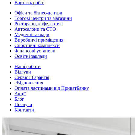
Вартість робіт
Офіси та бізнес-центри
Торгові центри та магазини
Ресторани, кафе, готелі
Автосалони та СТО
Медичні заклади
Виробничі приміщення
Спортивні комплекси
Фінансові установи
Освітні заклади
Наші роботи
Відгуки
Сервіс і Гарантія
єВідновлення
Оплата частинами від ПриватБанку
Акції
Блог
Послуги
Контакти