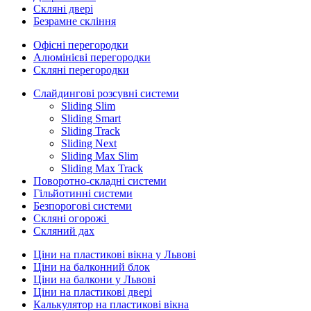
Скляні двері
Безрамне скління
Офісні перегородки
Алюмінієві перегородки
Скляні перегородки
Слайдингові розсувні системи
Sliding Slim
Sliding Smart
Sliding Track
Sliding Next
Sliding Max Slim
Sliding Max Track
Поворотно-складні системи
Гільйотинні системи
Безпорогові системи
Скляні огорожі
Скляний дах
Ціни на пластикові вікна у Львові
Ціни на балконний блок
Ціни на балкони у Львові
Ціни на пластикові двері
Калькулятор на пластикові вікна