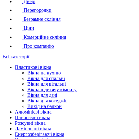
Двері
Перегородки
Безрамне скління
Ціни
Комерційне скління
Про компанію
Всі категорії
Пластикові вікна
Вікна на кухню
Вікна для спальні
Вікна для вітальні
Вікна в дитячу кімнату
Вікна для дачі
Вікна для котеджів
Вихід на балкон
Алюмінієві вікна
Панорамні вікна
Розсувні вікна
Ламіновані вікна
Енергозберігаючі вікна