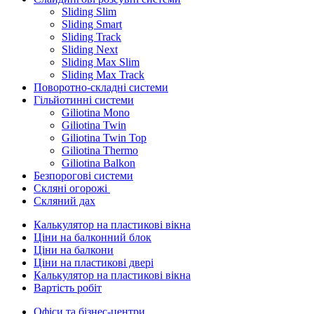
Sliding Slim
Sliding Smart
Sliding Track
Sliding Next
Sliding Max Slim
Sliding Max Track
Поворотно-складні системи
Гільйотинні системи
Giliotina Mono
Giliotina Twin
Giliotina Twin Top
Giliotina Thermo
Giliotina Balkon
Безпорогові системи
Скляні огорожі
Скляний дах
Калькулятор на пластикові вікна
Ціни на балконний блок
Ціни на балкони
Ціни на пластикові двері
Калькулятор на пластикові вікна
Вартість робіт
Офіси та бізнес-центри