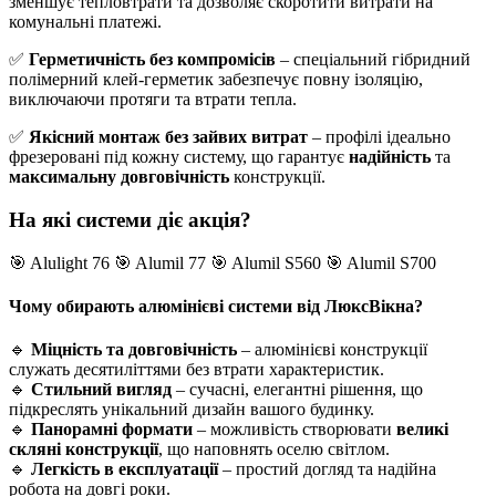
зменшує тепловтрати та дозволяє скоротити витрати на
комунальні платежі.
✅
Герметичність без компромісів
– спеціальний гібридний
полімерний клей-герметик забезпечує повну ізоляцію,
виключаючи протяги та втрати тепла.
✅
Якісний монтаж без зайвих витрат
– профілі ідеально
фрезеровані під кожну систему, що гарантує
надійність
та
максимальну довговічність
конструкції.
На які системи діє акція?
🎯 Alulight 76 🎯 Alumil 77 🎯 Alumil S560 🎯 Alumil S700
Чому обирають алюмінієві системи від ЛюксВікна?
🔹
Міцність та довговічність
– алюмінієві конструкції
служать десятиліттями без втрати характеристик.
🔹
Стильний вигляд
– сучасні, елегантні рішення, що
підкреслять унікальний дизайн вашого будинку.
🔹
Панорамні формати
– можливість створювати
великі
скляні конструкції
, що наповнять оселю світлом.
🔹
Легкість в експлуатації
– простий догляд та надійна
робота на довгі роки.