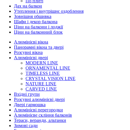
По плиті
Дах на балкон
Утеплення і внутрішнє оздоблення
Зовнішня обшивка
Шафи і декор балкона
Ціни на балкони і лоджії
Ціни на балконний блок
Алюмінієві вікна
Панорамні вікна та двері
Розсувні вікна
Алюмінієві двері
MODERN LINE
ORNAMENTAL LINE
TIMELESS LINE
CRYSTAL VISION LINE
NATURE LINE
CARVED LINE
Вхідні групи
Розсувні алюмінієві двері
Двері гармошка
Алюмінієві перегородки
Алюмінієве скління балконів
Тераси, веранди, альтанки
Зимові сади