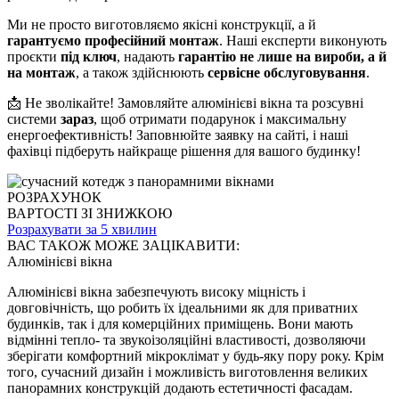
Ми не просто виготовляємо якісні конструкції, а й
гарантуємо професійний монтаж
. Наші експерти виконують
проєкти
під ключ
, надають
гарантію не лише на вироби, а й
на монтаж
, а також здійснюють
сервісне обслуговування
.
📩 Не зволікайте! Замовляйте алюмінієві вікна та розсувні
системи
зараз
, щоб отримати подарунок і максимальну
енергоефективність! Заповнюйте заявку на сайті, і наші
фахівці підберуть найкраще рішення для вашого будинку!
РОЗРАХУНОК
ВАРТОСТІ ЗІ ЗНИЖКОЮ
Розрахувати за 5 хвилин
ВАС ТАКОЖ МОЖЕ ЗАЦІКАВИТИ:
Алюмінієві вікна
Алюмінієві вікна забезпечують високу міцність і
довговічність, що робить їх ідеальними як для приватних
будинків, так і для комерційних приміщень. Вони мають
відмінні тепло- та звукоізоляційні властивості, дозволяючи
зберігати комфортний мікроклімат у будь-яку пору року. Крім
того, сучасний дизайн і можливість виготовлення великих
панорамних конструкцій додають естетичності фасадам.