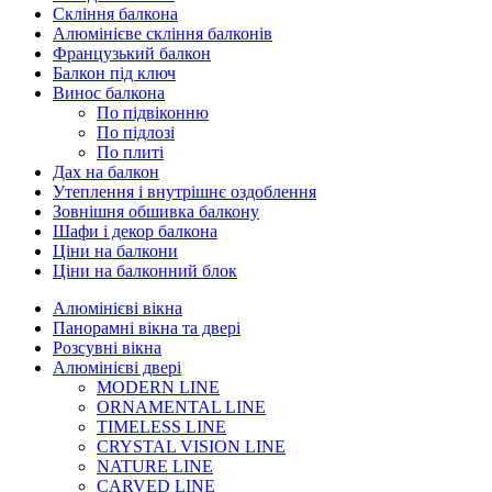
Скління балкона
Алюмінієве скління балконів
Французький балкон
Балкон під ключ
Винос балкона
По підвіконню
По підлозі
По плиті
Дах на балкон
Утеплення і внутрішнє оздоблення
Зовнішня обшивка балкону
Шафи і декор балкона
Ціни на балкони
Ціни на балконний блок
Алюмінієві вікна
Панорамні вікна та двері
Розсувні вікна
Алюмінієві двері
MODERN LINE
ORNAMENTAL LINE
TIMELESS LINE
CRYSTAL VISION LINE
NATURE LINE
CARVED LINE