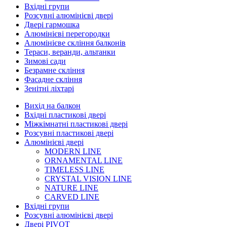
Вхідні групи
Розсувні алюмінієві двері
Двері гармошка
Алюмінієві перегородки
Алюмінієве скління балконів
Тераси, веранди, альтанки
Зимові сади
Безрамне скління
Фасадне скління
Зенітні ліхтарі
Вихід на балкон
Вхідні пластикові двері
Міжкімнатні пластикові двері
Розсувні пластикові двері
Алюмінієві двері
MODERN LINE
ORNAMENTAL LINE
TIMELESS LINE
CRYSTAL VISION LINE
NATURE LINE
CARVED LINE
Вхідні групи
Розсувні алюмінієві двері
Двері PIVOT