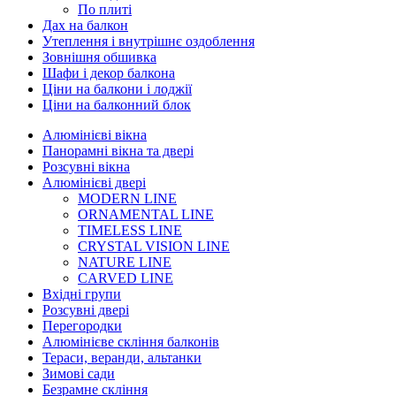
По плиті
Дах на балкон
Утеплення і внутрішнє оздоблення
Зовнішня обшивка
Шафи і декор балкона
Ціни на балкони і лоджії
Ціни на балконний блок
Алюмінієві вікна
Панорамні вікна та двері
Розсувні вікна
Алюмінієві двері
MODERN LINE
ORNAMENTAL LINE
TIMELESS LINE
CRYSTAL VISION LINE
NATURE LINE
CARVED LINE
Вхідні групи
Розсувні двері
Перегородки
Алюмінієве скління балконів
Тераси, веранди, альтанки
Зимові сади
Безрамне скління