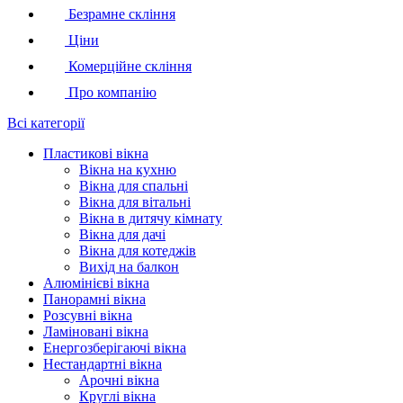
Безрамне скління
Ціни
Комерційне скління
Про компанію
Всі категорії
Пластикові вікна
Вікна на кухню
Вікна для спальні
Вікна для вітальні
Вікна в дитячу кімнату
Вікна для дачі
Вікна для котеджів
Вихід на балкон
Алюмінієві вікна
Панорамні вікна
Розсувні вікна
Ламіновані вікна
Енергозберігаючі вікна
Нестандартні вікна
Арочні вікна
Круглі вікна