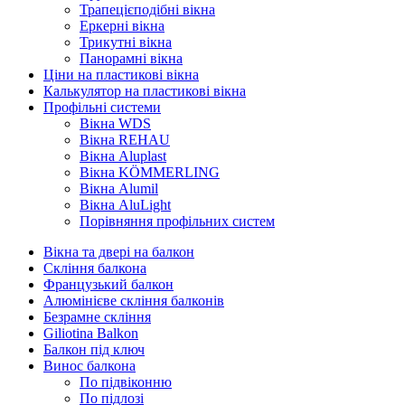
Трапецієподібні вікна
Еркерні вікна
Трикутні вікна
Панорамні вікна
Ціни на пластикові вікна
Калькулятор на пластикові вікна
Профільні системи
Вікна WDS
Вікна REHAU
Вікна Aluplast
Вікна KÖMMERLING
Вікна Alumil
Вікна AluLight
Порівняння профільних систем
Вікна та двері на балкон
Скління балкона
Французький балкон
Алюмінієве скління балконів
Безрамне скління
Giliotina Balkon
Балкон під ключ
Винос балкона
По підвіконню
По підлозі