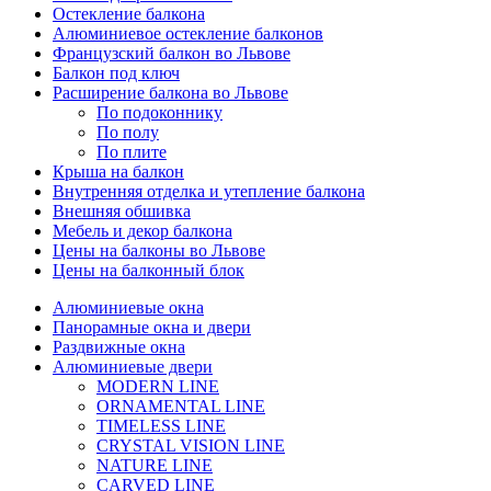
Остекление балкона
Алюминиевое остекление балконов
Французский балкон во Львове
Балкон под ключ
Расширение балкона во Львове
По подоконнику
По полу
По плите
Крыша на балкон
Внутренняя отделка и утепление балкона
Внешняя обшивка
Мебель и декор балкона
Цены на балконы во Львове
Цены на балконный блок
Алюминиевые окна
Панорамные окна и двери
Раздвижные окна
Алюминиевые двери
MODERN LINE
ORNAMENTAL LINE
TIMELESS LINE
CRYSTAL VISION LINE
NATURE LINE
CARVED LINE