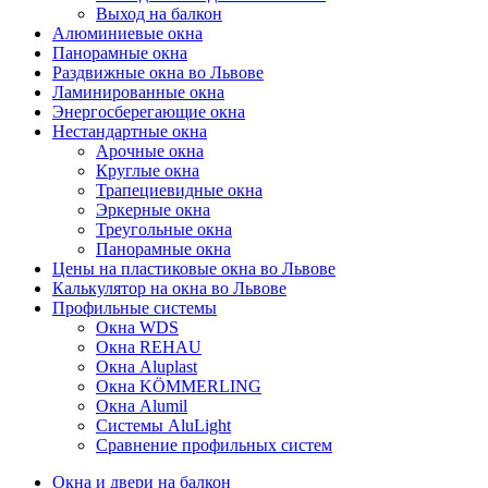
Выход на балкон
Алюминиевые окна
Панорамные окна
Раздвижные окна во Львове
Ламинированные окна
Энергосберегающие окна
Нестандартные окна
Арочные окна
Круглые окна
Трапециевидные окна
Эркерные окна
Треугольные окна
Панорамные окна
Цены на пластиковые окна во Львове
Калькулятор на окна во Львове
Профильные системы
Окна WDS
Окна REHAU
Окна Aluplast
Окна KÖMMERLING
Окна Alumil
Системы AluLight
Сравнение профильных систем
Окна и двери на балкон