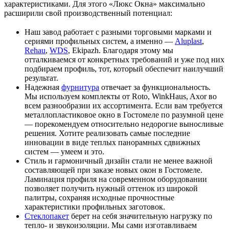
характеристиками. Для этого «Люкс Окна» максимально
расширили свой производственный потенциал:
Наш завод работает с разными торговыми марками и
сериями профильных систем, а именно —
Aluplast
,
Rehau
,
WDS
, Ekipazh. Благодаря этому мы
отталкиваемся от конкретных требований и уже под них
подбираем профиль, тот, который обеспечит наилучший
результат.
Надежная
фурнитура
отвечает за функциональность.
Мы используем комплекты от Roto, WinkHaus, Axor во
всем разнообразии их ассортимента. Если вам требуется
металлопластиковое окно в Гостомеле по разумной цене
— порекомендуем относительно недорогие выносливые
решения. Хотите реализовать самые последние
инновации в виде теплых панорамных сдвижных
систем — умеем и это.
Стиль и гармоничный дизайн стали не менее важной
составляющей при заказе новых окон в Гостомеле.
Ламинация профиля на современном оборудовании
позволяет получить нужный оттенок из широкой
палитры, сохраняя исходные прочностные
характеристики профильных заготовок.
Стеклопакет
берет на себя значительную нагрузку по
тепло- и звукоизоляции. Мы сами изготавливаем