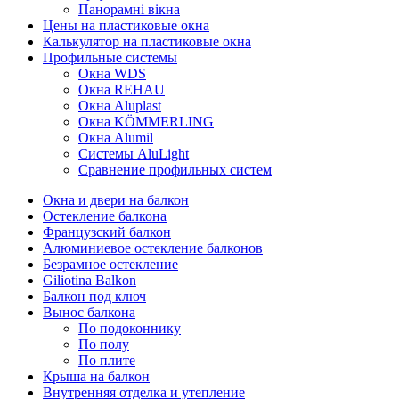
Панорамні вікна
Цены на пластиковые окна
Калькулятор на пластиковые окна
Профильные системы
Окна WDS
Окна REHAU
Окна Aluplast
Окна KÖMMERLING
Окна Alumil
Системы AluLight
Сравнение профильных систем
Окна и двери на балкон
Остекление балкона
Французский балкон
Алюминиевое остекление балконов
Безрамное остекление
Giliotina Balkon
Балкон под ключ
Вынос балкона
По подоконнику
По полу
По плите
Крыша на балкон
Внутренняя отделка и утепление