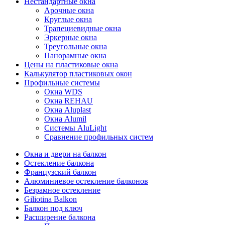
Нестандартные окна
Арочные окна
Круглые окна
Трапециевидные окна
Эркерные окна
Треугольные окна
Панорамные окна
Цены на пластиковые окна
Калькулятор пластиковых окон
Профильные системы
Окна WDS
Окна REHAU
Окна Aluplast
Окна Alumil
Системы AluLight
Сравнение профильных систем
Окна и двери на балкон
Остекление балкона
Французский балкон
Алюминиевое остекление балконов
Безрамное остекление
Giliotina Balkon
Балкон под ключ
Расширение балкона