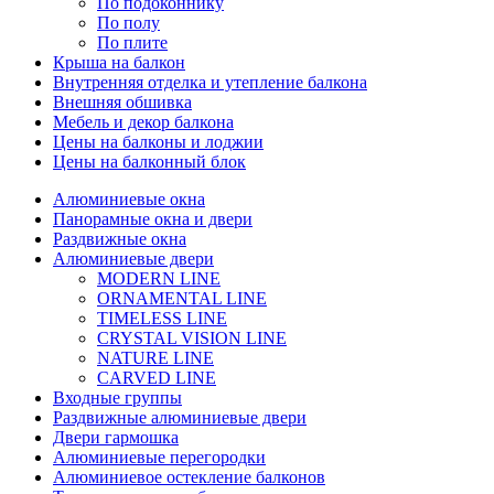
По подоконнику
По полу
По плите
Крыша на балкон
Внутренняя отделка и утепление балкона
Внешняя обшивка
Мебель и декор балкона
Цены на балконы и лоджии
Цены на балконный блок
Алюминиевые окна
Панорамные окна и двери
Раздвижные окна
Алюминиевые двери
MODERN LINE
ORNAMENTAL LINE
TIMELESS LINE
CRYSTAL VISION LINE
NATURE LINE
CARVED LINE
Входные группы
Раздвижные алюминиевые двери
Двери гармошка
Алюминиевые перегородки
Алюминиевое остекление балконов