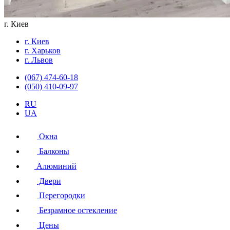
г. Киев
г. Киев
г. Харьков
г. Львов
(067) 474-60-18
(050) 410-09-97
RU
UA
Окна
Балконы
Алюминий
Двери
Перегородки
Безрамное остекление
Цены