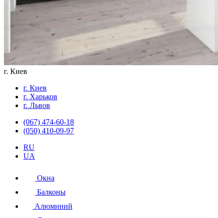
г. Киев
г. Киев
г. Харьков
г. Львов
(067) 474-60-18
(050) 410-09-97
RU
UA
Окна
Балконы
Алюминий