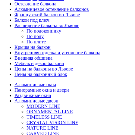
Остекление балкона
Алюминиевое остекление балконов
Французский балкон во Львове
Балкон под ключ
Расширение балкона во Львове
По подоконнику
По полу
По плите
Крыша на балкон
Внутренняя отделка и утепление балкона
Внешняя обшивка
Мебель и декор балкона
Цены на балконы во Львове
Цены на балконный блок
Алюминиевые окна
Панорамные окна и двери
Раздвижные окна
Алюминиевые двери
MODERN LINE
ORNAMENTAL LINE
TIMELESS LINE
CRYSTAL VISION LINE
NATURE LINE
CARVED LINE