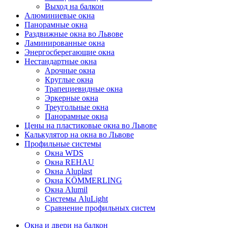
Выход на балкон
Алюминиевые окна
Панорамные окна
Раздвижные окна во Львове
Ламинированные окна
Энергосберегающие окна
Нестандартные окна
Арочные окна
Круглые окна
Трапециевидные окна
Эркерные окна
Треугольные окна
Панорамные окна
Цены на пластиковые окна во Львове
Калькулятор на окна во Львове
Профильные системы
Окна WDS
Окна REHAU
Окна Aluplast
Окна KÖMMERLING
Окна Alumil
Системы AluLight
Сравнение профильных систем
Окна и двери на балкон