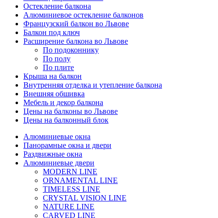
Остекление балкона
Алюминиевое остекление балконов
Французский балкон во Львове
Балкон под ключ
Расширение балкона во Львове
По подоконнику
По полу
По плите
Крыша на балкон
Внутренняя отделка и утепление балкона
Внешняя обшивка
Мебель и декор балкона
Цены на балконы во Львове
Цены на балконный блок
Алюминиевые окна
Панорамные окна и двери
Раздвижные окна
Алюминиевые двери
MODERN LINE
ORNAMENTAL LINE
TIMELESS LINE
CRYSTAL VISION LINE
NATURE LINE
CARVED LINE