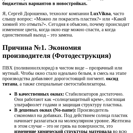
бюджетных вариантов в новостройках.
Я, Сергей Дорошенко, технолог компании
LuxVikna
, часто
слышу вопрос: «Можно ли покрасить пластик?» или «Какой
химией это отмыть?». Сегодня я объясню, почему происходит
изменение цвета, когда окно еще можно спасти, а когда
единственный выход – это замена.
Причина №1. Экономия
производителя (Фотодеструкция)
ПВХ (поливинилхлорид) в чистом виде – прозрачный или
мутный. Чтобы окно стало идеально белым, в смесь на этапе
производства добавляют дорогостоящий пигмент.
оксид
титана
, а также специальные светостабилизаторы.
В качественных окнах:
Стабилизаторов достаточно.
Они работают как «солнцезащитный крем», поглощая
ультрафиолет годами и защищая структуру пластика.
В дешевых окнах (No-name):
Производитель
сэкономил на добавках. Под действием солнца пластик
начинает разлагаться на молекулярном уровне. Желтизна
в этом случае – это не грязь на поверхности, это
изменение химической структуры материала
во всю