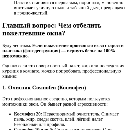
Пластик становится шершавым, пористым, мгновенно
впитывает уличную пыль и табачный дым, превращаясь
в грязно-желтый.
Главный вопрос: Чем отбелить
пожелтевшие окна?
Буду честным:
Если пожелтение произошло из-за старости
пластика (фотодеструкция) — вернуть белье на 100%
невозможно.
Однако если это поверхностный налет, жир или последствия
курения в комнате, можно попробовать профессиональную
химию:
1. Очисник Cosmofen (Космофен)
Это профессиональное средство, которым пользуются
монтажники окон. Он бывает разной агрессивности:
Космофен 20:
Нерастворимый очиститель. Снимает
пыль, жир, следы скотча, клей, лёгкий налет.
Безопасный для профиля.
Cosmofen 10 или 5:
Сильные растворители. Они