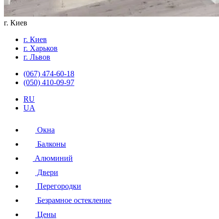
г. Киев
г. Киев
г. Харьков
г. Львов
(067) 474-60-18
(050) 410-09-97
RU
UA
Окна
Балконы
Алюминий
Двери
Перегородки
Безрамное остекление
Цены