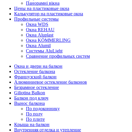
Панорамні вікна
Цены на пластиковые окна
Калькулятор на пластиковые окна
Профильные системы
Окна WDS
Окна REHAU
Окна Aluplast
Окна KÖMMERLING
Окна Alumil
Системы AluLight
Сравнение профильных систем
Окна и двери на балкон
Остекление балкона
Французский балкон
Алюминиевое остекление балконов
Безрамное остекление
Giliotina Balkon
Балкон под ключ
Вынос балкона
По подоконнику
По полу
По плите
Крыша на балкон
Внутренняя отделка и утепление