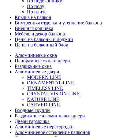
По подоконнику
По полу
По плите
Крыша на балкон
Внутренняя отделка и утепление балкона
Внешняя обшивка
Мебель и декор балкона
Цены на балконы и лоджии
Цены на балконный блок
Алюминиевые окна
Панорамные окна и двери
Раздвижные окна
Алюминиевые двери
MODERN LINE
ORNAMENTAL LINE
TIMELESS LINE
CRYSTAL VISION LINE
NATURE LINE
CARVED LINE
Входные группы
Раздвижные алюминиевые двери
Двери гармошка
Алюминиевые перегородки
Алюминиевое остекление балконов