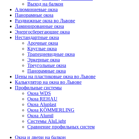
Выход на балкон
Алюминиевые окна
Панорамные окна
Раздвижные окна во Львове
Ламинированные окна
Энергосберегающие окна
Нестандартные окна
Арочные окна
Круглые окна
Трапециевидные окна
Эркерные окна
Треугольные окна
Панорамные окна
Цены на пластиковые окна во Львове
Калькулятор на окна во Львове
Профильные системы
Окна WDS
Окна REHAU
Окна Aluplast
Окна KÖMMERLING
Окна Alumil
Системы AluLight
Сравнение профильных систем
Окна и двери на балкон