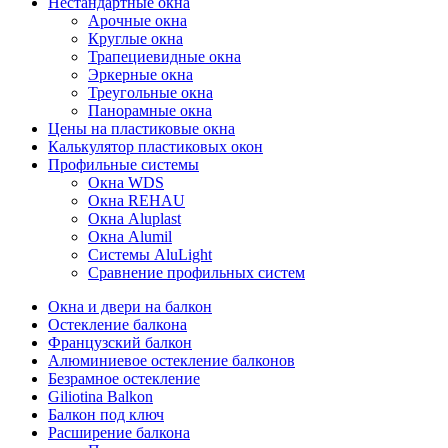
Нестандартные окна
Арочные окна
Круглые окна
Трапециевидные окна
Эркерные окна
Треугольные окна
Панорамные окна
Цены на пластиковые окна
Калькулятор пластиковых окон
Профильные системы
Окна WDS
Окна REHAU
Окна Aluplast
Окна Alumil
Системы AluLight
Сравнение профильных систем
Окна и двери на балкон
Остекление балкона
Французский балкон
Алюминиевое остекление балконов
Безрамное остекление
Giliotina Balkon
Балкон под ключ
Расширение балкона