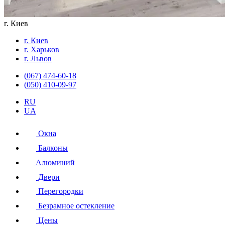
г. Киев
г. Киев
г. Харьков
г. Львов
(067) 474-60-18
(050) 410-09-97
RU
UA
Окна
Балконы
Алюминий
Двери
Перегородки
Безрамное остекление
Цены