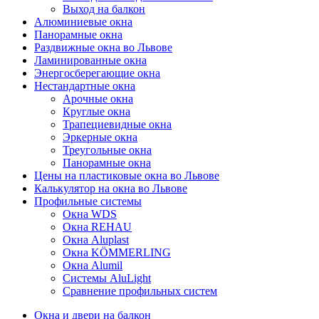
Выход на балкон
Алюминиевые окна
Панорамные окна
Раздвижные окна во Львове
Ламинированные окна
Энергосберегающие окна
Нестандартные окна
Арочные окна
Круглые окна
Трапециевидные окна
Эркерные окна
Треугольные окна
Панорамные окна
Цены на пластиковые окна во Львове
Калькулятор на окна во Львове
Профильные системы
Окна WDS
Окна REHAU
Окна Aluplast
Окна KÖMMERLING
Окна Alumil
Системы AluLight
Сравнение профильных систем
Окна и двери на балкон