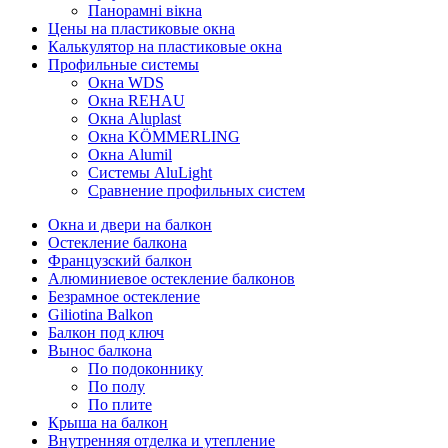
Панорамні вікна
Цены на пластиковые окна
Калькулятор на пластиковые окна
Профильные системы
Окна WDS
Окна REHAU
Окна Aluplast
Окна KÖMMERLING
Окна Alumil
Системы AluLight
Сравнение профильных систем
Окна и двери на балкон
Остекление балкона
Французский балкон
Алюминиевое остекление балконов
Безрамное остекление
Giliotina Balkon
Балкон под ключ
Вынос балкона
По подоконнику
По полу
По плите
Крыша на балкон
Внутренняя отделка и утепление