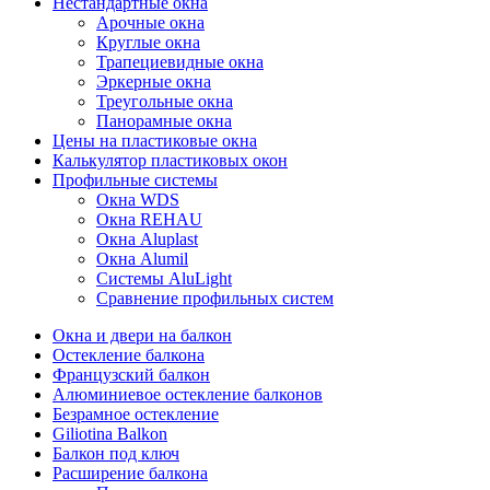
Нестандартные окна
Арочные окна
Круглые окна
Трапециевидные окна
Эркерные окна
Треугольные окна
Панорамные окна
Цены на пластиковые окна
Калькулятор пластиковых окон
Профильные системы
Окна WDS
Окна REHAU
Окна Aluplast
Окна Alumil
Системы AluLight
Сравнение профильных систем
Окна и двери на балкон
Остекление балкона
Французский балкон
Алюминиевое остекление балконов
Безрамное остекление
Giliotina Balkon
Балкон под ключ
Расширение балкона