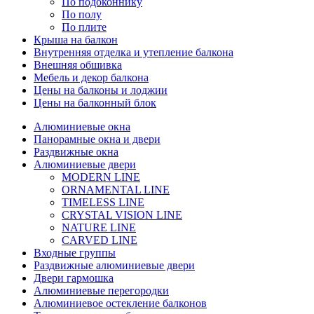
По подоконнику
По полу
По плите
Крыша на балкон
Внутренняя отделка и утепление балкона
Внешняя обшивка
Мебель и декор балкона
Цены на балконы и лоджии
Цены на балконный блок
Алюминиевые окна
Панорамные окна и двери
Раздвижные окна
Алюминиевые двери
MODERN LINE
ORNAMENTAL LINE
TIMELESS LINE
CRYSTAL VISION LINE
NATURE LINE
CARVED LINE
Входные группы
Раздвижные алюминиевые двери
Двери гармошка
Алюминиевые перегородки
Алюминиевое остекление балконов