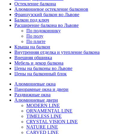
Остекление балкона
Алюминиевое остекление балконов
Французский балкон во Львове
Балкон под ключ
Расширение балкона во Львове
По подоконнику
По полу
По плите
Крыша на балкон
Внутренняя отделка и утепление балкона
Внешняя обшивка
Мебель и декор балкона
Цены на балконы во Львове
Цены на балконный блок
Алюминиевые окна
Панорамные окна и двери
Раздвижные окна
Алюминиевые двери
MODERN LINE
ORNAMENTAL LINE
TIMELESS LINE
CRYSTAL VISION LINE
NATURE LINE
CARVED LINE