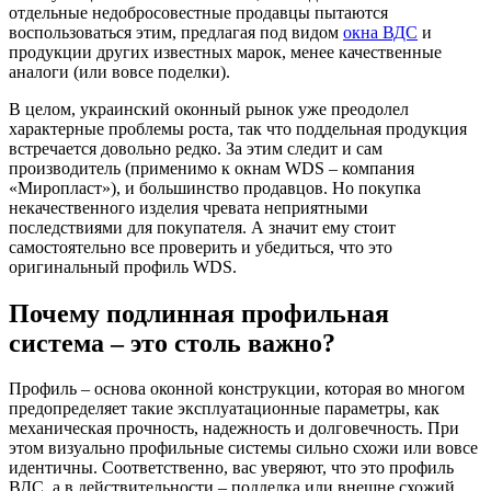
отдельные недобросовестные продавцы пытаются
воспользоваться этим, предлагая под видом
окн
а
ВДС
и
продукции других известных марок, менее качественные
аналоги (или вовсе поделки).
В целом, украинский оконный рынок уже преодолел
характерные проблемы роста, так что поддельная продукция
встречается довольно редко. За этим следит и сам
производитель (применимо к окнам WDS – компания
«Миропласт»), и большинство продавцов. Но покупка
некачественного изделия чревата неприятными
последствиями для покупателя. А значит ему стоит
самостоятельно все проверить и убедиться, что это
оригинальный профиль WDS.
Почему подлинная профильная
система – это столь важно?
Профиль – основа оконной конструкции, которая во многом
предопределяет такие эксплуатационные параметры, как
механическая прочность, надежность и долговечность. При
этом визуально профильные системы сильно схожи или вовсе
идентичны. Соответственно, вас уверяют, что это профиль
ВДС, а в действительности – подделка или внешне схожий