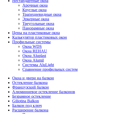
Нестандартные окна
Арочные окна
Круглые окна
Трапециевидные окна
Эркерные окна
Треугольные окна
Панорамные окна
Цены на пластиковые окна
Калькулятор пластиковых окон
Профильные системы
Окна WDS
Окна REHAU
Окна Aluplast
Окна Alumil
Системы AluLight
Сравнение профильных систем
Окна и двери на балкон
Остекление балкона
Французский балкон
Алюминиевое остекление балконов
Безрамное остекление
Giliotina Balkon
Балкон под ключ
Расширение балкона