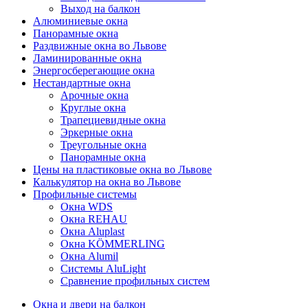
Выход на балкон
Алюминиевые окна
Панорамные окна
Раздвижные окна во Львове
Ламинированные окна
Энергосберегающие окна
Нестандартные окна
Арочные окна
Круглые окна
Трапециевидные окна
Эркерные окна
Треугольные окна
Панорамные окна
Цены на пластиковые окна во Львове
Калькулятор на окна во Львове
Профильные системы
Окна WDS
Окна REHAU
Окна Aluplast
Окна KÖMMERLING
Окна Alumil
Системы AluLight
Сравнение профильных систем
Окна и двери на балкон