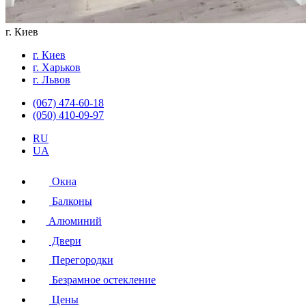
г. Киев
г. Киев
г. Харьков
г. Львов
(067) 474-60-18
(050) 410-09-97
RU
UA
Окна
Балконы
Алюминий
Двери
Перегородки
Безрамное остекление
Цены