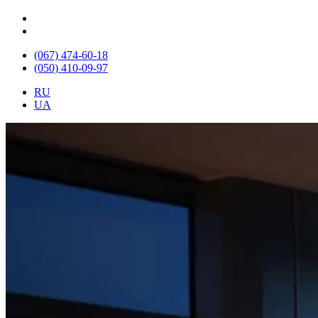
(067) 474-60-18
(050) 410-09-97
RU
UA