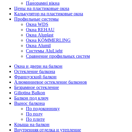
Панорамні вікна
Цены на пластиковые окна
Калькулятор на пластиковые окна
Профильные системы
Окна WDS
Окна REHAU
Окна Aluplast
Окна KÖMMERLING
Окна Alumil
Системы AluLight
Сравнение профильных систем
Окна и двери на балкон
Остекление балкона
Французский балкон
Алюминиевое остекление балконов
Безрамное остекление
Giliotina Balkon
Балкон под ключ
Вынос балкона
По подоконнику
По полу
По плите
Крыша на балкон
Внутренняя отделка и утепление