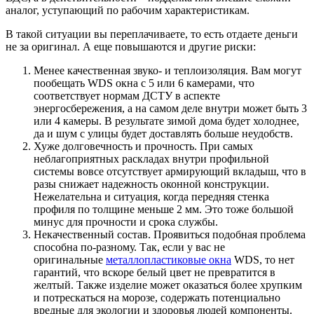
аналог, уступающий по рабочим характеристикам.
В такой ситуации вы переплачиваете, то есть отдаете деньги
не за оригинал. А еще повышаются и другие риски:
Менее качественная звуко- и теплоизоляция. Вам могут
пообещать WDS окна с 5 или 6 камерами, что
соответствует нормам ДСТУ в аспекте
энергосбережения, а на самом деле внутри может быть 3
или 4 камеры. В результате зимой дома будет холоднее,
да и шум с улицы будет доставлять больше неудобств.
Хуже долговечность и прочность. При самых
неблагоприятных раскладах внутри профильной
системы вовсе отсутствует армирующий вкладыш, что в
разы снижает надежность оконной конструкции.
Нежелательна и ситуация, когда передняя стенка
профиля по толщине меньше 2 мм. Это тоже большой
минус для прочности и срока службы.
Некачественный состав. Проявиться подобная проблема
способна по-разному. Так, если у вас не
оригинальные
металлопластиковые окна
WDS, то нет
гарантий, что вскоре белый цвет не превратится в
желтый. Также изделие может оказаться более хрупким
и потрескаться на морозе, содержать потенциально
вредные для экологии и здоровья людей компоненты.