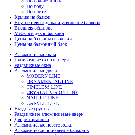
По подоконнику
По полу
По плите
Крыша на балкон
Внутренняя отделка и утепление балкона
Внешняя обшивка
Мебель и декор балкона
Цены на балконы и лоджии
Цены на балконный блок
Алюминиевые окна
Панорамные окна и двери
Раздвижные окна
Алюминиевые двери
MODERN LINE
ORNAMENTAL LINE
TIMELESS LINE
CRYSTAL VISION LINE
NATURE LINE
CARVED LINE
Входные группы
Раздвижные алюминиевые двери
Двери гармошка
Алюминиевые перегородки
Алюминиевое остекление балконов