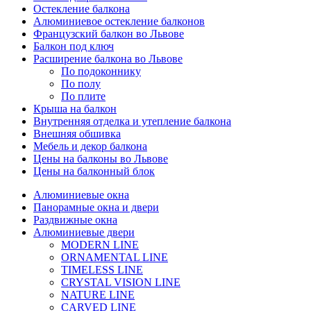
Остекление балкона
Алюминиевое остекление балконов
Французский балкон во Львове
Балкон под ключ
Расширение балкона во Львове
По подоконнику
По полу
По плите
Крыша на балкон
Внутренняя отделка и утепление балкона
Внешняя обшивка
Мебель и декор балкона
Цены на балконы во Львове
Цены на балконный блок
Алюминиевые окна
Панорамные окна и двери
Раздвижные окна
Алюминиевые двери
MODERN LINE
ORNAMENTAL LINE
TIMELESS LINE
CRYSTAL VISION LINE
NATURE LINE
CARVED LINE