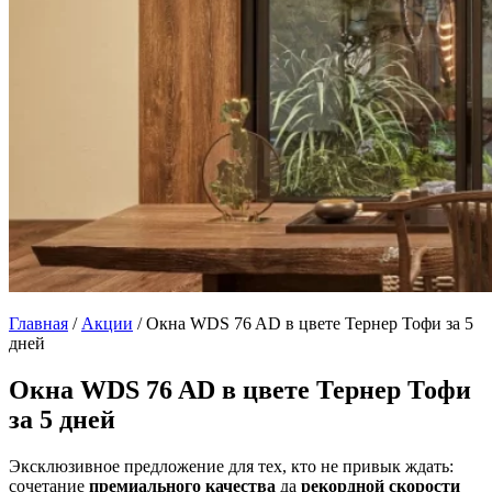
Главная
/
Акции
/
Окна WDS 76 AD в цвете Тернер Тофи за 5
дней
Окна WDS 76 AD в цвете Тернер Тофи
за 5 дней
Эксклюзивное предложение для тех, кто не привык ждать:
сочетание
премиального качества
да
рекордной скорости