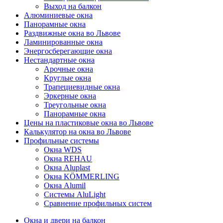
Выход на балкон
Алюминиевые окна
Панорамные окна
Раздвижные окна во Львове
Ламинированные окна
Энергосберегающие окна
Нестандартные окна
Арочные окна
Круглые окна
Трапециевидные окна
Эркерные окна
Треугольные окна
Панорамные окна
Цены на пластиковые окна во Львове
Калькулятор на окна во Львове
Профильные системы
Окна WDS
Окна REHAU
Окна Aluplast
Окна KÖMMERLING
Окна Alumil
Системы AluLight
Сравнение профильных систем
Окна и двери на балкон