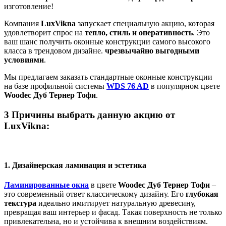
изготовление!
Компания
LuxVikna
запускает специальную акцию, которая
удовлетворит спрос на
тепло, стиль и оперативность
. Это
ваш шанс получить оконные конструкции самого высокого
класса в трендовом дизайне.
чрезвычайно выгодными
условиями
.
Мы предлагаем заказать стандартные оконные конструкции
на базе профильной системы
WDS 76 AD
в популярном цвете
Woodec Дуб Тернер Тофи
.
3 Причины выбрать данную акцию от
LuxVikna:
1. Дизайнерская ламинация и эстетика
Ламинированные окна
в
цвете
Woodec Дуб Тернер Тофи
–
это современный ответ классическому дизайну. Его
глубокая
текстура
идеально имитирует натуральную древесину,
превращая ваш интерьер и фасад. Такая поверхность не только
привлекательна, но и устойчива к внешним воздействиям.