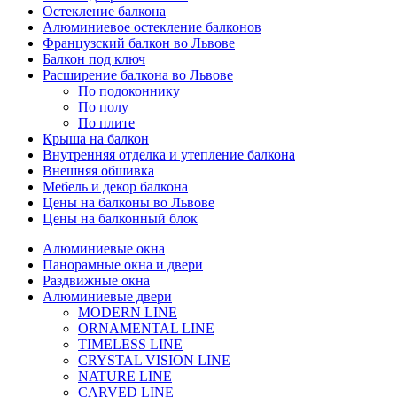
Остекление балкона
Алюминиевое остекление балконов
Французский балкон во Львове
Балкон под ключ
Расширение балкона во Львове
По подоконнику
По полу
По плите
Крыша на балкон
Внутренняя отделка и утепление балкона
Внешняя обшивка
Мебель и декор балкона
Цены на балконы во Львове
Цены на балконный блок
Алюминиевые окна
Панорамные окна и двери
Раздвижные окна
Алюминиевые двери
MODERN LINE
ORNAMENTAL LINE
TIMELESS LINE
CRYSTAL VISION LINE
NATURE LINE
CARVED LINE