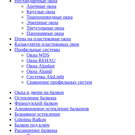
Нестандартные окна
Арочные окна
Круглые окна
Трапециевидные окна
Эркерные окна
Треугольные окна
Панорамные окна
Цены на пластиковые окна
Калькулятор пластиковых окон
Профильные системы
Окна WDS
Окна REHAU
Окна Aluplast
Окна Alumil
Системы AluLight
Сравнение профильных систем
Окна и двери на балкон
Остекление балкона
Французский балкон
Алюминиевое остекление балконов
Безрамное остекление
Giliotina Balkon
Балкон под ключ
Расширение балкона