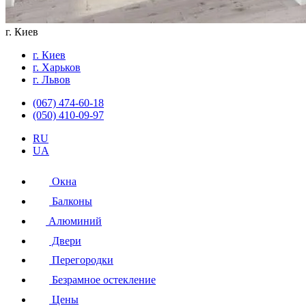
г. Киев
г. Киев
г. Харьков
г. Львов
(067) 474-60-18
(050) 410-09-97
RU
UA
Окна
Балконы
Алюминий
Двери
Перегородки
Безрамное остекление
Цены