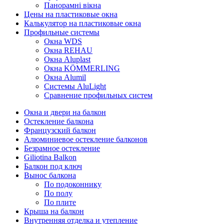
Панорамні вікна
Цены на пластиковые окна
Калькулятор на пластиковые окна
Профильные системы
Окна WDS
Окна REHAU
Окна Aluplast
Окна KÖMMERLING
Окна Alumil
Системы AluLight
Сравнение профильных систем
Окна и двери на балкон
Остекление балкона
Французский балкон
Алюминиевое остекление балконов
Безрамное остекление
Giliotina Balkon
Балкон под ключ
Вынос балкона
По подоконнику
По полу
По плите
Крыша на балкон
Внутренняя отделка и утепление