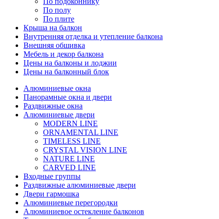
По подоконнику
По полу
По плите
Крыша на балкон
Внутренняя отделка и утепление балкона
Внешняя обшивка
Мебель и декор балкона
Цены на балконы и лоджии
Цены на балконный блок
Алюминиевые окна
Панорамные окна и двери
Раздвижные окна
Алюминиевые двери
MODERN LINE
ORNAMENTAL LINE
TIMELESS LINE
CRYSTAL VISION LINE
NATURE LINE
CARVED LINE
Входные группы
Раздвижные алюминиевые двери
Двери гармошка
Алюминиевые перегородки
Алюминиевое остекление балконов