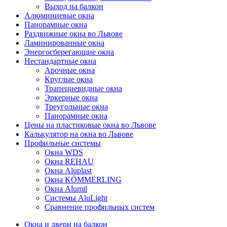
Выход на балкон
Алюминиевые окна
Панорамные окна
Раздвижные окна во Львове
Ламинированные окна
Энергосберегающие окна
Нестандартные окна
Арочные окна
Круглые окна
Трапециевидные окна
Эркерные окна
Треугольные окна
Панорамные окна
Цены на пластиковые окна во Львове
Калькулятор на окна во Львове
Профильные системы
Окна WDS
Окна REHAU
Окна Aluplast
Окна KÖMMERLING
Окна Alumil
Системы AluLight
Сравнение профильных систем
Окна и двери на балкон