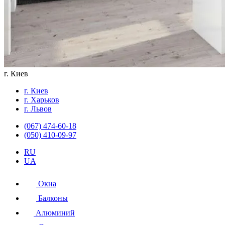
г. Киев
г. Киев
г. Харьков
г. Львов
(067) 474-60-18
(050) 410-09-97
RU
UA
Окна
Балконы
Алюминий