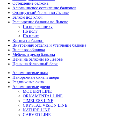
Остекление балкона
Алюминиевое остекление балконов
Французский балкон во Львове
Балкон под ключ
Расширение балкона во Львове
По подоконнику
По полу
По плите
Крыша на балкон
Внутренняя отделка и утепление балкона
Внешняя обшивка
Мебель и декор балкона
Цены на балконы во Львове
Цены на балконный блок
Алюминиевые окна
Панорамные окна и двери
Раздвижные окна
Алюминиевые двери
MODERN LINE
ORNAMENTAL LINE
TIMELESS LINE
CRYSTAL VISION LINE
NATURE LINE
CARVED LINE